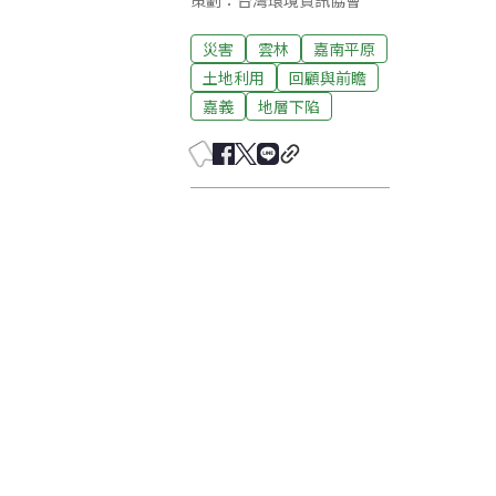
策劃：台灣環境資訊協會
災害
雲林
嘉南平原
土地利用
回顧與前瞻
嘉義
地層下陷