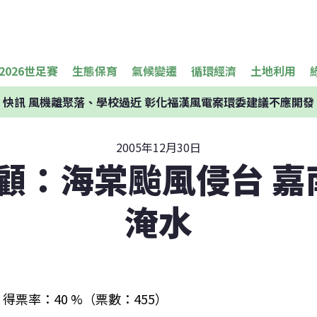
2026世足賽
生態保育
氣候變遷
循環經濟
土地利用
快訊
風機離聚落、學校過近 彰化福漢風電案環委建議不應開發
2005年12月30日
回顧：海棠颱風侵台 
淹水
得票率：40 %（票數：455）