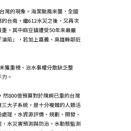
登陸台灣的現象。海棠颱風來襲，全國
的台南，繼612水災之後，又再次
重，其中麻豆鎮遭受50年來最嚴
「淪陷」，若加上嘉義、高雄縣鄰近
程未獲重視、治水事權分散缺乏整
不力。
，然800億預算對於陳痾已重的台灣
濟三大子系統，是十分複雜的人類活
紛處理，水資源評價、規劃、開發、
理，水災害預測與防治，水動態監測