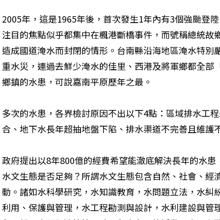
2005年，這是1965年後，首次發生1年內有3個強颱
注目的焦點似乎都集中在楓港斷橋事件，而號稱總統故鄉
造成國道淹水而封閉的情形。台南縣沿海地區淹水特別嚴
重水災，連過去鮮少淹水的佳里、西港及將軍鄉都全部
鄉鎮的水患，可說嘉南平原歷年之最。
多次的水患，各界檢討原因不出以下4點：區域排水工
合、地下水長年超抽地盤下陷、排水渠道不完善且維護
政府提出以8年800億的經費希望能澈底解決長年的水患
水文生態是否足夠？所謂水文生態包含自然、社會、經
動。諸如水科學研究，水知識教育，水問題立法，水糾
利用、保護與管理，水工程勘測與設計，水利建設與管