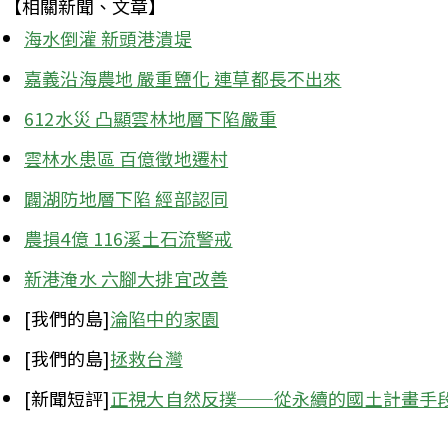
【相關新聞、文章】
海水倒灌 新頭港潰堤
嘉義沿海農地 嚴重鹽化 連草都長不出來
612水災 凸顯雲林地層下陷嚴重
雲林水患區 百億徵地遷村
闢湖防地層下陷 經部認同
農損4億 116溪土石流警戒
新港淹水 六腳大排宜改善
[我們的島]
淪陷中的家園
[我們的島]
拯救台灣
[新聞短評]
正視大自然反撲──從永續的國土計畫手