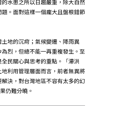
灣的水患之所以日趨嚴重，除大自然
問題。面對這樣一個龐大且盤根錯節
灣土地的沉疴；氣候變遷、降雨異
今為烈，但總不能一再重複發生。至
是全民關心與思考的重點。「滯洪
土地利用管理層面而言，前者無異將
要解決，對台灣地區不容有太多的幻
結果仍難分曉。