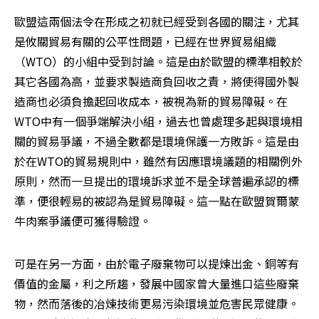
歐盟這兩個法令在形成之初就已經受到各國的關注，尤其
是攸關貿易有關的公平性問題，已經在世界貿易組織
（WTO）的小組中受到討論。這是由於歐盟的標準相較於
其它各國為高，並要求製造商負回收之責，將使得國外製
造商也必須負擔起回收成本，被視為新的貿易障礙。在
WTO中有一個爭端解決小組，過去也曾處理多起與環境相
關的貿易爭議，不過全數都是環境保護一方敗訴。這是由
於在WTO的貿易規則中，雖然有因應環境議題的相關例外
原則，然而一旦提出的環境訴求並不是全球普遍承認的標
準，便很輕易的被認為是貿易障礙。這一點在歐盟賀爾蒙
牛肉案爭議便可獲得驗證。
可是在另一方面，由於電子廢棄物可以提煉出金、銅等有
價值的金屬，利之所趨，發展中國家曾大量進口這些廢棄
物，然而落後的冶煉技術更易污染環境並危害民眾健康。