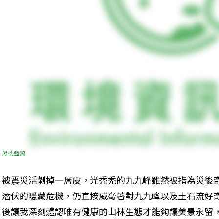
黑枕藍鶲
被震災活剝掉一層皮，光禿禿的九九峰雖然被指為災後
潛伏的隱藏危機，仍直接威脅著對九九峰以及土石流好
後讓我深刻體認唯有健康的山林生態才能夠讓美景永留