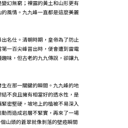
是變幻無窮；裸露的黃土和山形更有
山的風情。九九峰一直都是這麼美麗
峰出名仕。清朝時期，皇帝為了防止
當第一百尖峰冒出時，便會遭到雷電
種趣味，但古老的九九傳說，卻讓九
發生在那一關鍵的瞬間。九九峰的地
膠結不良且擁有相當好的透水性，是
稱緊密堅硬，坡地上的植被不易深入
鬆動而造成岩層不緊實，再來了一場
一個山頭的蒼翠就像剝落的壁癌瞬間