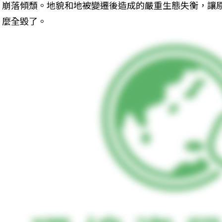
崩落傾頹。地貌和地被變遷後造成的嚴重生態失衡，讓
麼全毀了。