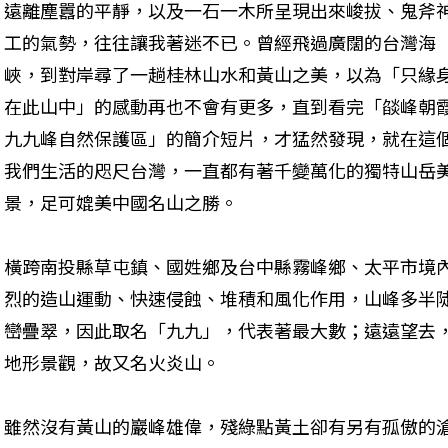
遠離塵囂的平靜，以及一石一木所呈現出來峻拔、鬼斧
工的氣勢，往往讓我著迷不已。曾經飛過廣闊的台灣海
峽，到對岸尋了一趟桂林山水和黃山之美，以為「只緣
在此山中」的感動再也不會有更多，直到看完「燄峰朝霞―
九九峰自然保護區」的簡介短片，才猛然發現，就在這
我們生活的咫尺台灣，一直都有著千變萬化的獨特山岳
景，足可媲美中國名山之勝。
橫跨南投縣草屯鎮、國姓鄉及台中縣霧峰鄉、太平市境
烈的造山運動、快速侵蝕、堆積和風化作用，山峰多半
巒疊翠，因此取名「九九」，代表著最大數；遠遠望去
地形景觀，故又名火炎山。
雖然沒有黃山的巖峰雄偉，殘綠點黃土卻有另有孤傲的