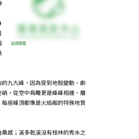
神
身
―
個
燄峰朝霞
美
內的九九峰，因為受到地殼變動、劇
陡峭，從空中鳥瞰更是峰峰相連、層
，每座峰頂都像是火焰般的特殊地質
滄桑感；溪多乾溪沒有桂林的秀水之