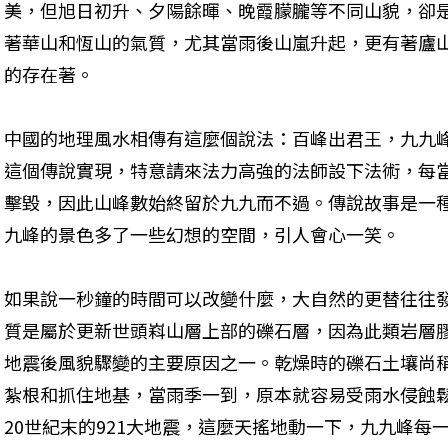
美，但旭日初升、夕陽餘暉、晚霞朦朧等不同山貌，卻
著華山和恆山的氣質，尤其當雨後山嵐升起，更有著廬
的存在著。
中國的地理風水相傳有這麼個說法：百峰出君王，九九
這個傳說實現，特意請來法力高強的法師設下法術，每
擊毀，因此山峰數始終留於九九而不過。傳說故事是一
九峰的景色多了一些幻想的空間，引人會心一笑。
如果說一秒鐘的時間可以改變什麼，大自然的更替往往
質是屬於更新世頭嵙山層上部的礫石層，因為此類岩層
地震後風貌驟變的主要原因之一。乾燥時的礫石土壤尚
紮根和抓住地基，當雨季一到，原本就容易受雨水侵蝕
20世紀末的921大地震，這麼天搖地動一下，九九峰每