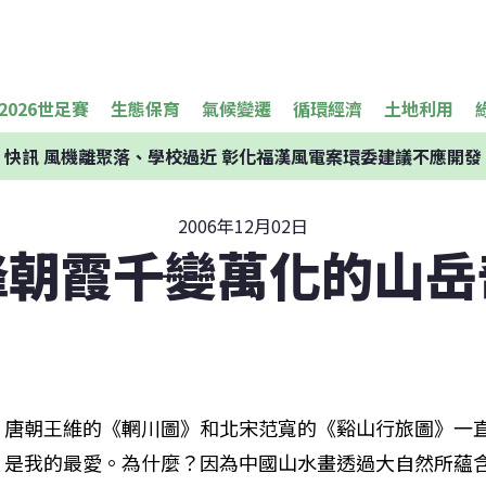
2026世足賽
生態保育
氣候變遷
循環經濟
土地利用
快訊
風機離聚落、學校過近 彰化福漢風電案環委建議不應開發
2006年12月02日
朝霞――千變萬化的山
唐朝王維的《輞川圖》和北宋范寬的《谿山行旅圖》一
是我的最愛。為什麼？因為中國山水畫透過大自然所蘊