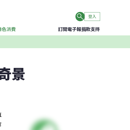
登入
綠色消費
訂閱電子報
捐款支持
岳奇景
直
含