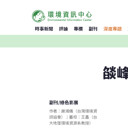
時事新聞
評論
專欄
副刊
深度專題
燄峰
副刊
/
綠色影展
作者：謝湘儀（台灣環境資
訊協會）；審校：王鑫（台
大地理環境資源系教授）