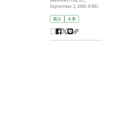
WASHINGTON, DC,
September 2, 2005 (ENS)
風災
水患