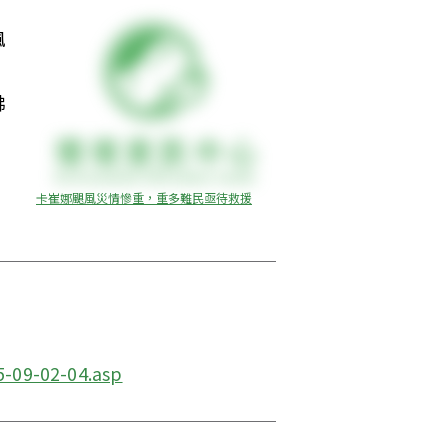
風
佛
卡崔娜颶風災情慘重，重多難民亟待救援
5-09-02-04.asp