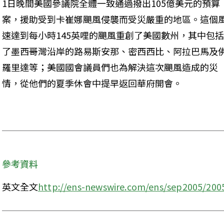
1日晚間美國參議院全體一致通過撥出105億美元的預算
案，援助受到卡崔娜颶風侵襲而受災嚴重的地區。這個
速達到每小時145英哩的颶風重創了美國數州，其中包括
了墨西哥灣沿岸的路易斯安那、密西西比、阿拉巴馬及
羅里達等；美國國會議員們也為解決這次颶風造成的災
情，從他們的夏季休會中提早返回華府開會。
參考資料
英文全文
http://ens-newswire.com/ens/sep2005/200