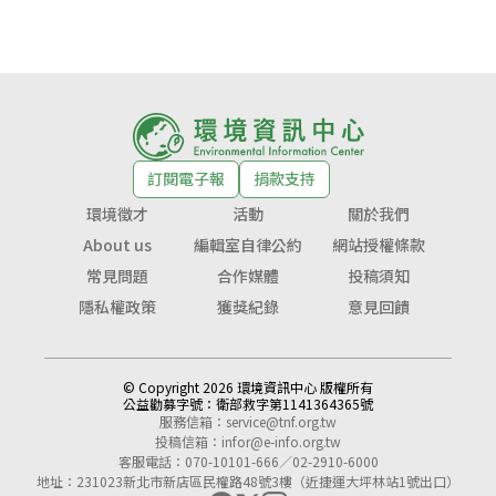
訂閱電子報
捐款支持
環境徵才
活動
關於我們
About us
編輯室自律公約
網站授權條款
常見問題
合作媒體
投稿須知
隱私權政策
獲獎紀錄
意見回饋
© Copyright 2026 環境資訊中心 版權所有
公益勸募字號：
衛部救字第1141364365號
服務信箱：
service@tnf.org.tw
投稿信箱：
infor@e-info.org.tw
客服電話：070-10101-666／02-2910-6000
地址：231023新北市新店區民權路48號3樓（近捷運大坪林站1號出口）