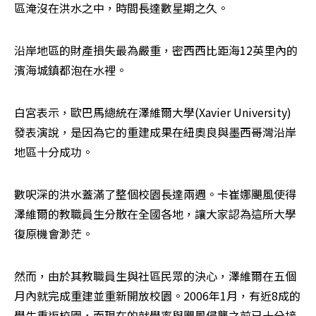
區淹沒在洪水之中，時間長達數星期之久。
沿岸地區的財產損失最為嚴重，密西西比距海12英里內的
濱海城鎮都泡在水裡。
白宮表示，歐巴馬總統在澤維爾大學(Xavier University)
發表演說，是因為它的重建成果在紐奧良與墨西哥灣沿岸
地區十分成功。
數呎深的洪水蓋滿了整個校園長達兩週。卡崔娜颶風使得
澤維爾的教職員生分散在全國各地，讓大家認為這所大學
復原機會渺茫。
然而，由於其教職員生與社區民眾的決心，澤維爾在五個
月內就完成重建並重新開放校園。2006年1月，有近8成的
學生重返校園，而現在的就學率與颶風侵襲之前已十分接