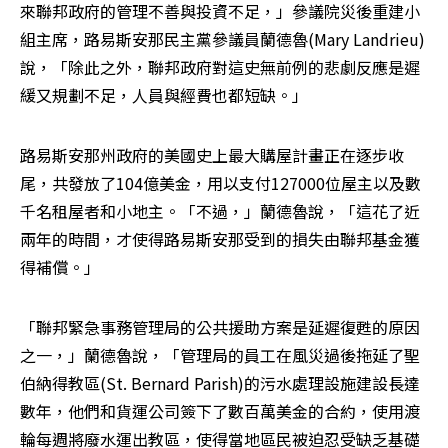
來聯邦政府的管理不善與投資不足，」參議院災後重建小
組主席，路易斯安那民主黨參議員蘭德魯(Mary Landrieu)
說，「除此之外，聯邦政府對這史無前例的悲劇反應是遲
緩又規劃不足，人員與經費也都短缺。」
路易斯安那州政府的美國史上最大購屋計畫正在逐步收
尾，共發放了104億美金，用以支付127000位屋主以及數
千名租屋者和小地主。「不過，」蘭德魯說，「這花了近
兩年的時間，才使得路易斯安那受到的損失由聯邦基金獲
得補償。」
「聯邦緊急事務管理局的公共援助方案是延遲復甦的原因
之一，」蘭德魯說，「管理局的員工在風災過後拖延了聖
伯納得教區(St. Bernard Parish)的污水處理設施建設長達
數年，他們和貨運公司簽下了數百萬美金的合約，使用渡
輪每週將廢水運出教區，使得當地區民被迫忍受缺乏基礎