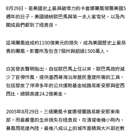
8月29日，是美國史上最具破壞力的卡崔娜颶風侵襲美國5
週年的日子，美國總統歐巴馬與第一夫人蜜雪兒，以及內
閣成員們都到了紐奧良。
這場颶風造成約1100億美元的損失，成為美國歷史上最昂
貴的颶風。影響所及包含7個州與超過1500萬人。
白宮發表聲明指出，自從歐巴馬上任以來，歐巴馬政府減
少了官僚作風，提供墨西哥灣沿岸居民重建所需的工具，
包括發放了停滯多年的公共援助基金給路易斯安那與密西
西比，總額高達24.2億美金。
2005年8月29日，三級颶風卡崔娜侵襲路易斯安那東南
部。而最嚴重的生命損失在紐奧良，在潰堤後幾小時內，
暴風雨抵達內陸。最後八成以上的城市面積與大片鄰近教