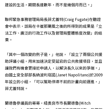
建設的生活，期間長達數年，而不是幾個月而已。」
聯邦緊急事務管理局局長菲尤蓋特(Craig Fugate)在聽證
會中表示，該局在卡崔那颶風之後的所得到的成果是「立
法工作、廣泛的行政工作以及管理局整體態度改變」的結
果。
「其中一個改變的例子是，」他說，「設立了兩個公共援
助評議小組，用來加速決定受延宕的公共救援項目，並且
讓我們有機會更接近申請人，以解決長久以來的爭端。」
由國土安全部部長納波利塔諾(Janet Napolitano)於2009
年設立的小組，「可以幫助停滯不前的計畫向前邁進，」
菲尤蓋特說。
蘭德魯參議員的哥哥，紐奧良市市長蘭德魯(Mitch 