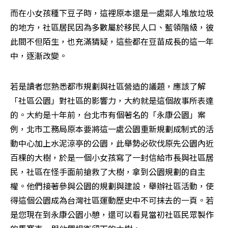
而在小女孩種下豆子時，這裡原本還是一處鄰人堆放垃圾
的地方，社區居民因為多數屬於移民人口、藍領階級，彼
此間不但陌生，也充滿猜疑，這些都在豆苗成長的這一年
中，逐漸改變。
若是讀者您熟悉都市規劃與社區營造的議題，應該了解
「社區公園」對社區的影響力，大約就是這個故事所表達
的。大約是十年前，台北市有個著名的「永康公園」案
例，北市工務局原本要將這一處公園重新規劃成制式的活
動中心加上水泥涼亭的公園，此舉勢必砍伐原先公園內近
百棵的大樹，於是一個小女孩寫了一封信給市長與社區居
民，社區在怪手面前搶救了大樹，拿到公園規劃的自主
權。他們接著參與公園的規劃與建設，舉辦社區活動，使
得這個公園成為台灣社區運動歷史中不可抹去的一頁。若
是您現在到永康公園小憩，還可以看見當初社區民眾製作