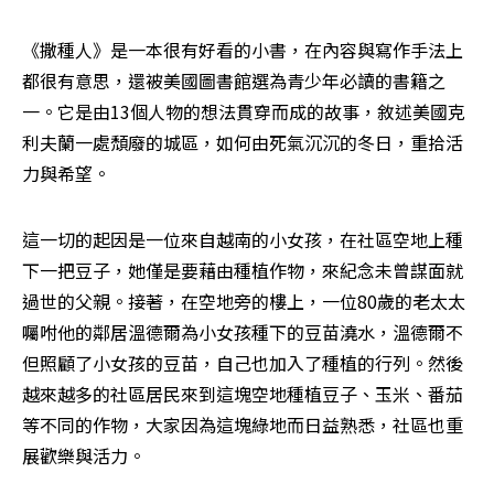
《撒種人》是一本很有好看的小書，在內容與寫作手法上
都很有意思，還被美國圖書館選為青少年必讀的書籍之
一。它是由13個人物的想法貫穿而成的故事，敘述美國克
利夫蘭一處頹廢的城區，如何由死氣沉沉的冬日，重拾活
力與希望。
這一切的起因是一位來自越南的小女孩，在社區空地上種
下一把豆子，她僅是要藉由種植作物，來紀念未曾謀面就
過世的父親。接著，在空地旁的樓上，一位80歲的老太太
囑咐他的鄰居溫德爾為小女孩種下的豆苗澆水，溫德爾不
但照顧了小女孩的豆苗，自己也加入了種植的行列。然後
越來越多的社區居民來到這塊空地種植豆子、玉米、番茄
等不同的作物，大家因為這塊綠地而日益熟悉，社區也重
展歡樂與活力。