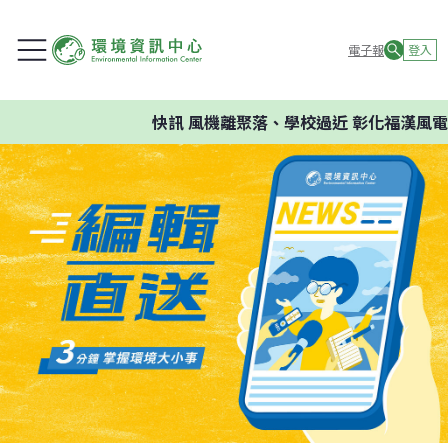
電子報
登入
快訊
風機離聚落、學校過近 彰化福漢風電