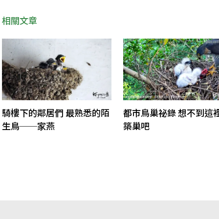
相關文章
騎樓下的鄰居們 最熟悉的陌
都市鳥巢祕錄 想不到這
生鳥──家燕
築巢吧