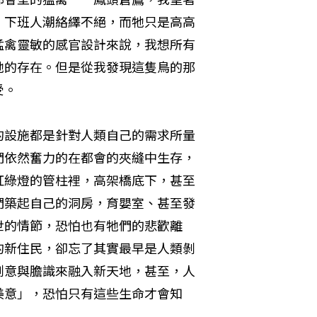
，下班人潮絡繹不絕，而牠只是高高
猛禽靈敏的感官設計來說，我想所有
牠的存在。但是從我發現這隻鳥的那
受。
的設施都是針對人類自己的需求所量
們依然奮力的在都會的夾縫中生存，
紅綠燈的管柱裡，高架橋底下，甚至
們築起自己的洞房，育嬰室、甚至發
世的情節，恐怕也有牠們的悲歡離
的新住民，卻忘了其實最早是人類剝
創意與膽識來融入新天地，甚至，人
美意」，恐怕只有這些生命才會知