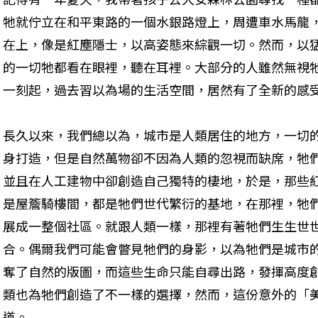
牠就佇立在和平東路的一個水銀路燈上，周遭車水馬龍
在上，像是紅塵隱士，以高姿態來綜觀一切。然而，以
的一切牠都看在眼裡，聽在耳裡。大部分的人雖然無視
一刻起，過去習以為場的生活空間，居然有了全新的感
長久以來，我們總以為，城市是人類居住的地方，一切
身打造，但是自然萬物卻不因為人類的忽視而缺席，牠
並且在人工建物中卻創造自己獨特的棲地，於是，那些
是屋簷騎樓間，都是牠們世代繁衍的基地，在那裡，牠
展成一整個社區。就跟人類一樣，那裡有著牠們生生世
合。偶爾我們可能會瞥見牠們的身影，以為牠們是城市
奪了自然的版圖，而這些生命只能自尋出路，發揮高度
類也為牠們創造了不一樣的選擇，然而，這份意外的「
道。