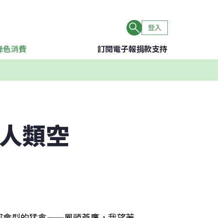
登入
綠色消費
訂閱電子報
捐款支持
「人類空
都會型的猛禽——鳳頭蒼鷹，我望著