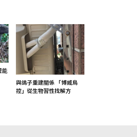
裡能
與鴿子重建關係 「博威鳥
控」從生物習性找解方