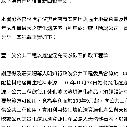
以下為台南地檢署新聞稿全文：
本署檢察官林怡君偵辦台南市安南區魚塭土地遭棄置及
年處理量最大之焚化爐底渣再利用處理廠「映誠公司」
公訴，其犯罪事實如下：
壹、於公共工程以底渣混充天然砂石詐取工程款
謝應得及莊天穗等人明知行政院公共工程委員會係於104
配粒料底層再生粒料來源、105年10月24日始將焚化
源，公共工程欲使用焚化爐底渣資源化產品，須經設計
要規範方可使用，竟為牟利而於100年9月起，向公共
供公共工程使用，實則利用焚化爐底渣資源化產品與天
映誠公司之焚化爐底渣資源化產品混入天然砂石內，以