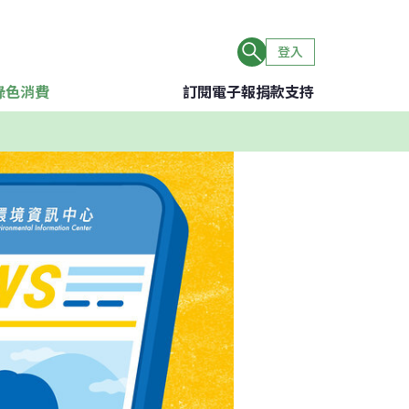
登入
綠色消費
訂閱電子報
捐款支持