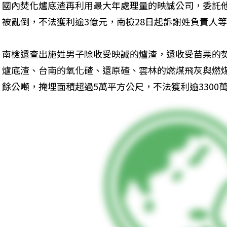
國內焚化爐底渣再利用最大年處理量的映誠公司，委託
被亂倒，不法獲利逾3億元，南檢28日起訴謝姓負責人
南檢還查出施姓男子除收受映誠的爐渣，還收受苗栗的
爐底渣、台南的氧化碴、還原碴、雲林的燃煤飛灰與燃煤底
餘公噸，掩埋面積超過5萬平方公尺，不法獲利逾3300