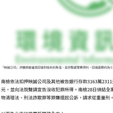
「映誠公司」涉嫌將廢爐渣回填到租來的魚塭，並詐取處理費得利，回填面積約為七
南檢依法扣押映誠公司及其他被告銀行存款3163萬2311元
元，並向法院聲請宣告沒收犯罪所得。南檢28日偵結全
物清理法、刑法詐欺罪等罪嫌提起公訴，請求從重量刑