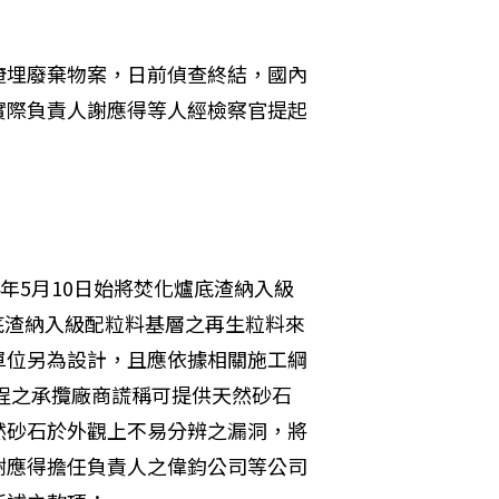
掩埋廢棄物案，日前偵查終結，國內
實際負責人謝應得等人經檢察官提起
年5月10日始將焚化爐底渣納入級
爐底渣納入級配粒料基層之再生粒料來
單位另為設計，且應依據相關施工綱
工程之承攬廠商謊稱可提供天然砂石
然砂石於外觀上不易分辨之漏洞，將
謝應得擔任負責人之偉鈞公司等公司