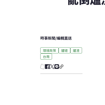
時事新聞
/
編輯直送
環境政策
爐碴
爐渣
台南