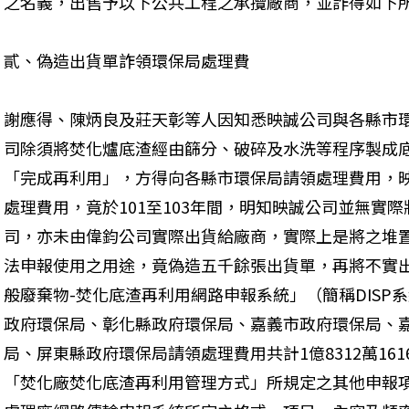
之名義，出售予以下公共工程之承攬廠商，並詐得如下
貳、偽造出貨單詐領環保局處理費
謝應得、陳炳良及莊天彰等人因知悉映誠公司與各縣市
司除須將焚化爐底渣經由篩分、破碎及水洗等程序製成
「完成再利用」，方得向各縣市環保局請領處理費用，
處理費用，竟於101至103年間，明知映誠公司並無實
司，亦未由偉鈞公司實際出貨給廠商，實際上是將之堆
法申報使用之用途，竟偽造五千餘張出貨單，再將不實
般廢棄物-焚化底渣再利用網路申報系統」（簡稱DISP
政府環保局、彰化縣政府環保局、嘉義市政府環保局、
局、屏東縣政府環保局請領處理費用共計1億8312萬16
「焚化廠焚化底渣再利用管理方式」所規定之其他申報