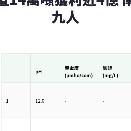
九人
導電度
氯鹽
pH
(μmho/com)
(mg/L)
1 
12.0 
- 
- 