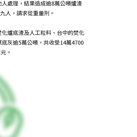
他人處理，結果造成逾8萬公噸爐渣
等九人，請求從重量刑。
焚化爐底渣及人工粒料、台中的焚化
灰逾5萬公噸，共收受14萬4700
萬元。