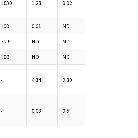
1830 
1.28 
0.02 
0.14 
ND 
190 
0.01 
ND 
ND 
ND 
72.6 
ND 
ND 
ND 
ND 
100 
ND 
ND 
ND 
ND 
- 
4.34 
2.89 
1.49 
0.15 
- 
0.03 
0.5 
- 
- 