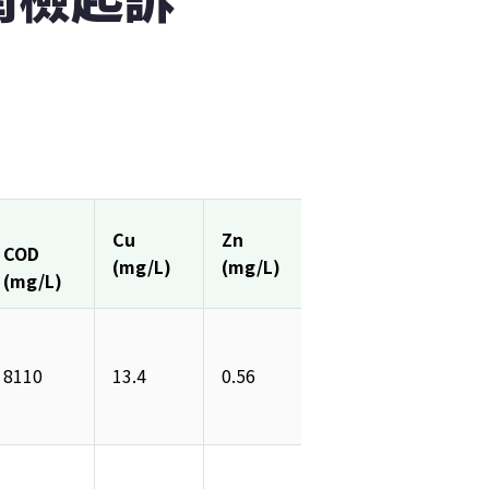
Cu

Zn

Ni

Cr

COD
(mg/L) 
(mg/L) 
(mg/L) 
(mg/L
(mg/L)
8110 
13.4 
0.56 
1.06 
ND 