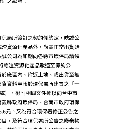
所述之款項：
環保局所簽訂之契約係約定，映誠公
底渣資源化產品外，尚需正常出貨始
映誠公司為如期向各縣市環保局請領
際將底渣資源化產品載運至偉鈞公
置於廠區內、附近土地、或出貨至無
出貨資料申報於環保署所建置之「一
系統），檢附相關文件據以向台中市
嘉義縣政府環保局、台南市政府環保
16.6元。又為符合環保署修正公告之
項目，及符合環保署所公告之廢棄物