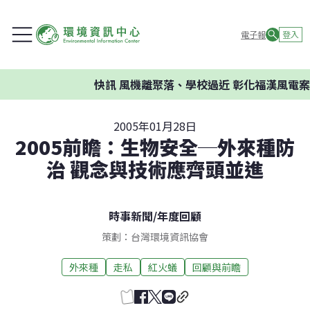
電子報
登入
快訊
風機離聚落、學校過近 彰化福漢風電案環
2005年01月28日
2005前瞻：生物安全─外來種防
治 觀念與技術應齊頭並進
時事新聞
/
年度回顧
策劃：台灣環境資訊協會
外來種
走私
紅火蟻
回顧與前瞻