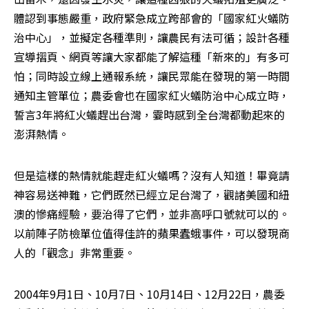
體認到事態嚴重，政府緊急成立跨部會的「國家紅火蟻防
治中心」，並擬定各種準則，讓農民有法可循；設計各種
宣導摺頁、網頁等讓大家都能了解這種「新來的」有多可
怕；同時設立線上通報系統，讓民眾能在發現的第一時間
通知主管單位；農委會也在國家紅火蟻防治中心成立時，
誓言3年將紅火蟻趕出台灣，霎時感到全台灣都動起來的
澎湃熱情。
但是這樣的熱情就能趕走紅火蟻嗎？沒有人知道！畢竟請
神容易送神難，它們既然已經立足台灣了，觀諸美國和紐
澳的慘痛經驗，要治得了它們，並非高呼口號就可以的。
以前陣子防檢單位值得佳許的蘋果蠹蛾事件，可以發現商
人的「觀念」非常重要。
2004年9月1日、10月7日、10月14日、12月22日，農委