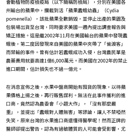
會動植物防疫檢疫局（以下簡稱防檢局），分別在美國各
州輸台的蘋果中，攔截到活「蘋果蠹蛾幼蟲」（Cydia 
pomenella），該批蘋果全數銷毀，並停止出產的果園及
包裝場出貨至台灣，同時要求美國一週內提出調查報告與
矯正措施。這是繼2002年11月在美國輸台的蘋果中發現蠹
蛾後，第二度因發現來自美國的蘋果中夾帶了「偷渡客」
而禁輸的事件。曾有估計若蠹蛾成功入侵，台灣農民單是
農藥費用就要高達1億6,000萬元。而美國在2002年的禁止
進口期間，估計損失也不過一億元。
在消息宣佈之後，水果中盤商開始有囤貨的現象，以待蘋
果價格上揚之後，再行販售謀利。無法在此事件獲利的進
口商，竟然認為農委會「小題大作」，「沒有那麼嚴
重」，並提出「蠹蛾對人體無害」等謬論，讓人不禁啞然
失笑，原來台灣的水果進口商還懂得醫學呢！然而正牌的
醫師卻提出警告，認為有過敏體質的人可能會受影響，尤