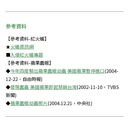
參考資料
【參考資料-紅火蟻】

★
火蟻資訊網
■
入侵紅火蟻專題
【參考資料-蘋果蠹蛾】

◆
今年四度驗出蘋果蠹蛾幼蟲 美國蘋果暫停進口
(2004-
12-22，自由時報)

◆
發現蠹蟲 美國蘋果即起禁銷台灣
(2002-11-10，TVBS
新聞)

◆
蘋果蠹蛾幼蟲照片
(2004.12.21，中央社)