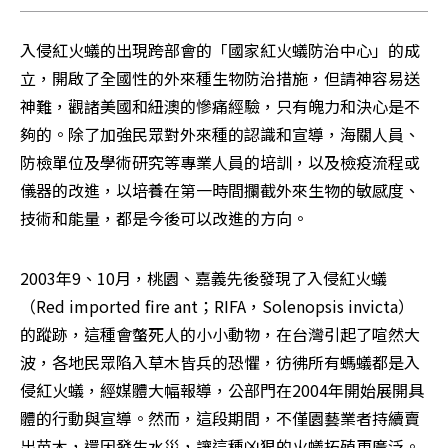
入侵紅火蟻的出現跨部會的「國家紅火蟻防治中心」的成
立，開啟了全國性的外來種生物防治措施，但請神容易送
神難，觀諸美國和紐澳的慘痛經驗，只有魄力和決心是不
夠的。除了加強民眾對外來種的認識和宣導，海關人員、
防檢單位及學術研究等專業人員的培訓，以及檢疫流程或
儀器的改進，以培養在第一時間攔截外來生物的敏感度、
技術和能量，都是今後可以改進的方向。
2003年9、10月，桃園、嘉義先後發現了入侵紅火蟻
（Red imported fire ant；RIFA，Solenopsis invicta）
的蹤跡，這種會螫死人的小小動物，在台灣引起了喧然大
波，各地民眾陷入草木皆兵的恐懼，彷彿所有螞蟻都是入
侵紅火蟻，經媒體大幅報導，公部門在2004年開始展開具
體的行動與宣導。然而，這段期間，不僅園藝業者持續賣
出苗木，還因發生水災，讓這種凶狠的火蟻拓殖更廣泛。