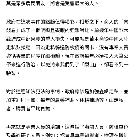
其是眾多農民朋友，將會是受害最大的人。
政府在這次事件的鐵腕值得喝彩，相形之下，商人的「向
錢看」成了一個明顯且礙眼的強烈對比。前幾年中國梨木
蝨造成中部果農的重大損失，可能就是苗木商從中國大陸
走私梨接穗，因為走私躲過防檢疫的關卡，沒有專業人員
遵循專業的程序仔細檢驗，現在政府每年必須投入大筆公
帑來進行防治，以免將來我們到了「梨山」，卻看不到一
顆梨。
對於這種知法犯法的事情，政府應該是加強查緝走私，並
加重罰則，如：每年的農藥補貼、休耕補助等，由走私
者、購買者平均負擔。
再來就是專業人員的培訓，這包括了海關人員、防檢單位
及學術研究人員。例如：招考具專業知識者、辦理在職訓