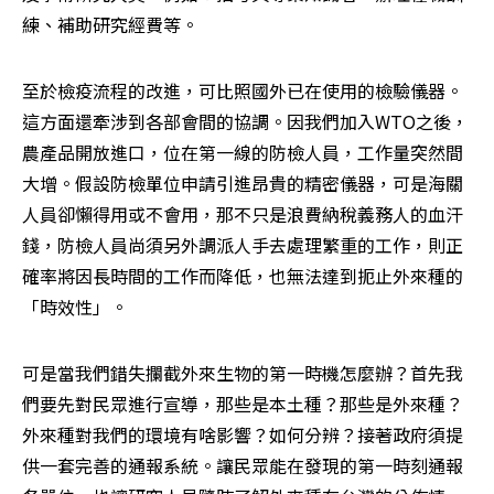
練、補助研究經費等。
至於檢疫流程的改進，可比照國外已在使用的檢驗儀器。
這方面還牽涉到各部會間的協調。因我們加入WTO之後，
農產品開放進口，位在第一線的防檢人員，工作量突然間
大增。假設防檢單位申請引進昂貴的精密儀器，可是海關
人員卻懶得用或不會用，那不只是浪費納稅義務人的血汗
錢，防檢人員尚須另外調派人手去處理繁重的工作，則正
確率將因長時間的工作而降低，也無法達到扼止外來種的
「時效性」。
可是當我們錯失攔截外來生物的第一時機怎麼辦？首先我
們要先對民眾進行宣導，那些是本土種？那些是外來種？
外來種對我們的環境有啥影響？如何分辨？接著政府須提
供一套完善的通報系統。讓民眾能在發現的第一時刻通報