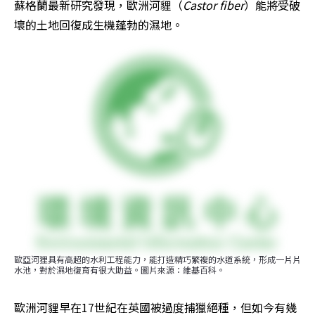
蘇格蘭最新研究發現，歐洲河貍（
Castor fiber
）能將受破
壞的土地回復成生機蓬勃的濕地。
歐亞河狸具有高超的水利工程能力，能打造精巧繁複的水道系統，形成一片片
水池，對於濕地復育有很大助益。圖片來源：維基百科。
歐洲河貍早在17世紀在英國被過度捕獵絕種，但如今有幾