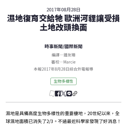
2017年08月28日
濕地復育交給牠 歐洲河貍讓受損
土地改頭換面
時事新聞
/
國際新聞
編譯
—
鍾友珊
審校
—
Marcie
本報2017年8月28日綜合外電報導
生物多樣性
濕地是具備高度生物多樣性的重要棲地，20世紀以來，全
球濕地面積已消失了2/3。不過最近科學家發現了好消息！