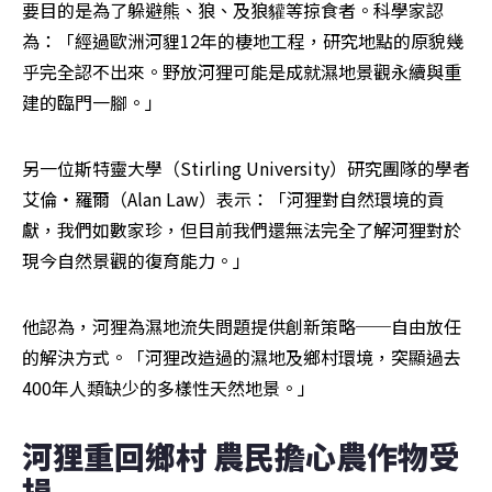
要目的是為了躲避熊、狼、及狼貛等掠食者。科學家認
為：「經過歐洲河貍12年的棲地工程，研究地點的原貌幾
乎完全認不出來。野放河狸可能是成就濕地景觀永續與重
建的臨門一腳。」
另一位斯特靈大學（Stirling University）研究團隊的學者
艾倫‧羅爾（Alan Law）表示：「河狸對自然環境的貢
獻，我們如數家珍，但目前我們還無法完全了解河狸對於
現今自然景觀的復育能力。」
他認為，河狸為濕地流失問題提供創新策略──自由放任
的解決方式。「河狸改造過的濕地及鄉村環境，突顯過去
400年人類缺少的多樣性天然地景。」
河狸重回鄉村 農民擔心農作物受
損