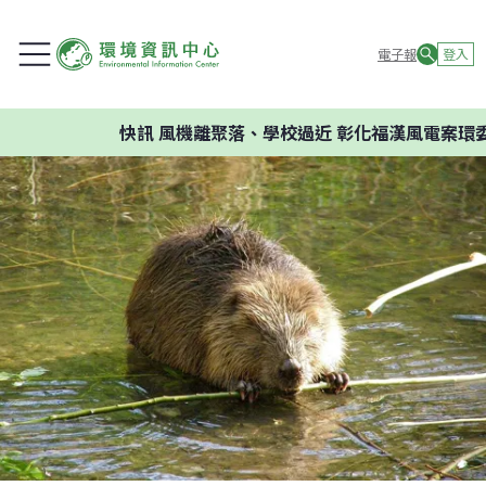
電子報
登入
快訊
風機離聚落、學校過近 彰化福漢風電案環委建