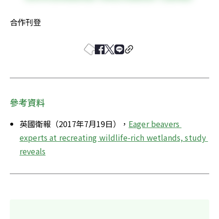
合作刊登
參考資料
英國衛報（2017年7月19日），
Eager beavers 
experts at recreating wildlife-rich wetlands, study 
reveals