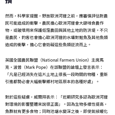
然而，科學家提醒，野放歐洲河貍之前，應審慎評估對農
民可能造成的衝擊。農民擔心歐洲河貍會大肆啃食農作
物，或破壞用來保護低窪農田與其他土地的防洪堤。不只
是農民，釣客也會擔心歐洲河貍的水壩對鮭魚及其他魚類
造成的衝擊，擔心它會妨礙這些魚類逆流而上。
英國全國農民聯盟（National Farmers Union）主席馬
克‧波普（Mark Pope）在該聯盟的論壇上發言表示：
「凡是已經消失在這片土地上很長一段時間的物種，重新
引進都勢必會大幅衝擊鄉村地區原本的各種好處」。
對於這些疑慮，威爾拜表示：「近期研究多認為歐洲河貍
對環境的影響整體來說很正面」。因為生物多樣性提高，
魚群就有更多食物；同時池塘水變深之後，即使氣候暖化