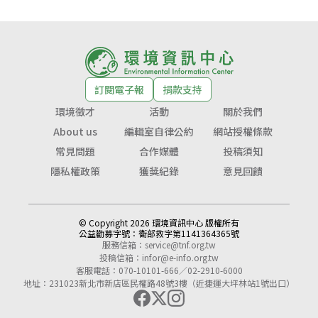
訂閱電子報
捐款支持
環境徵才
活動
關於我們
About us
編輯室自律公約
網站授權條款
常見問題
合作媒體
投稿須知
隱私權政策
獲獎紀錄
意見回饋
© Copyright 2026 環境資訊中心 版權所有
公益勸募字號：
衛部救字第1141364365號
服務信箱：
service@tnf.org.tw
投稿信箱：
infor@e-info.org.tw
客服電話：070-10101-666／02-2910-6000
地址：231023新北市新店區民權路48號3樓（近捷運大坪林站1號出口）