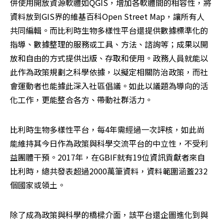
併使用開放資源軟體如QGIS，增加各軟體間的相容性，將
資料放到GIS界的維基百科Open Street Map，讓所有人
共同編輯。而比利時生物多樣性平台還提供數據標準化的
指導、數據整理的服務或工具、方法、諮詢等；成果以開
放和自由的方式提供出版、存取和使用。政務人員就能以
此作為政策規劃之科學依據，以擬定相關防治政策，而社
會運動者也能據此深入社區倡議。如此以議題為導向的活
化工作，更能整合各方、帶動社群活力。
比利時生物多樣性平台，每4年需經過一次評核，如此尚
能維持其今日作為政策與科學交流平台的中立性，不受利
益團體干預。2017年，在GBIF就有19位資訊貢獻者來自
比利時，總共發表超過2000萬筆資料，資料範圍涵蓋232
個國家或領土。
除了成為政策與科學的橋樑介面，該平台還企圖進化到與