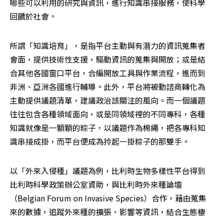
哪些可以利用的研究與資訊，進行知識串接服務，使科學
回饋於社會。
所謂「知識培育」，是指平台主動與有潛力的資訊蒐集者
會面，提供技術性支援，驅動資訊的蒐集與開放；或是結
合其他各國窗口平台，合編開放工具與作業流程，進而到
非洲、亞洲各國進行輔導。此外，平台將被動諮商轉化為
主動提供議題清單，建議政治該關注的風向。而一個議題
往往包含各種領域面向，或是同領域裡的不同專科，各種
知識就像是一顆顆的粽子，以議題作為棉繩，把各專科知
識串接成掛，而平台便成為拎起一掛粽子的那雙手。
以「外來入侵種」議題為例，比利時生物多樣性平台得到
比利時科學政策辦公室資助，與比利時外來種論壇
（Belgian Forum on Invasive Species）合作，藉由蒐集
來的數據，追蹤外來種的擴張、影響等資訊，結合生態棲