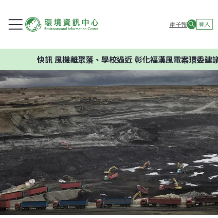
電子報
登入
快訊
風機離聚落、學校過近 彰化福漢風電案環委建議不應