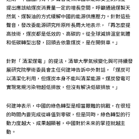
提出應該給煤炭消費量一定的增長空間，呼籲通過煤製天
然氣、煤製油的方式緩解中國的能源供應壓力。針對這些
聲音，發改委能源研究所原所長周大地表示，「再怎麼提
高技術，煤炭都是低效的、高碳的。從全球減排溫室氣體
和低碳轉型出發，回頭去依靠煤炭，是在開倒車。」 
針對「 清潔煤電 」的提法，清華大學氣候變化與可持續發
展研究院學術委員會主任何建坤告訴中外對話，「煤炭可
以清潔化利用，但煤炭本身不能叫清潔能源。煤炭發電可
實現常規污染物超低排放，但沒有解決低碳排放。」
何建坤表示，中國的綠色轉型是相當艱難的挑戰，在很短
的時間內要完成從峰值到零碳，但是同時，綠色轉型的行
動力度越大、成果越顯著，中國對於未來的掌控就越主
動。