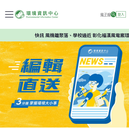
電子報
登入
快訊
風機離聚落、學校過近 彰化福漢風電案環