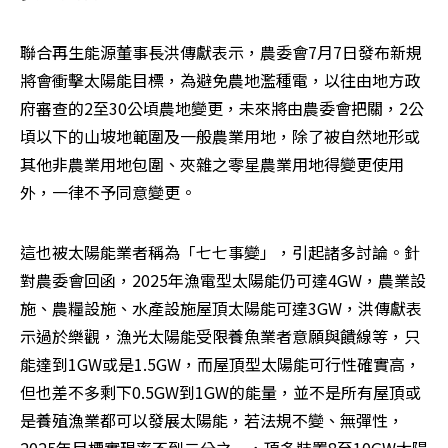
聯合再生能源董事長洪傳獻表示，農委會7月7日發布新規
將會衝擊太陽能目標，為避免農地濫種電，以往由地方政
府審查的2至30公頃農地變更，未來將由農委會把關，2公
頃以下的山坡地範圍及一般農業用地，除了被自然地形或
其他非農業用地包圍、夾雜之零星農業用地得變更使用
外，一律不予同意變更。
這也被太陽能業者稱為「七七事變」，引起諸多討論。針
對農委會回函，2025年漁電型太陽能仍可達4GW，農業設
施、農糧設施、水產設施屋頂太陽能可達3GW，洪傳獻表
示過於樂觀，漁光太陽能受限養魚業者意願與饋線等，只
能達到1GW或是1.5GW，而屋頂型太陽能可行性確實高，
但也差不多剩下0.5GW到1GW的能量，並不是所有屋頂或
是養殖漁業都可以發展太陽能，若法規不變、無彈性，
2025年目標實現率不到二分之一，頂多裝置8至10GW太陽