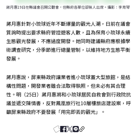
蔣月惠19日在縣議會召開公聽會，但縣府各單位卻無人出席。攝影：李育琴
蔣月惠針對小琉球近年不斷爆量的觀光人潮，日前在議會
質詢時提出要求縣府管控遊客人數，且為保育小琉球永續
生態觀光發展，不應過度開發。她同時建議縣府應根據學
術調查研究，分季節進行總量管制，以維持地方生態平衡
發展。
蔣月惠說，屏東縣政府讓業者進小琉球蓋大型旅館，是結
構性問題，開發業者雖合法取得執照，但未必有其合理
性。明（25日）蔣月惠將和小琉球居民自救會到行政院抗
議並遞交陳情書，反對鳳凰旅行社10層樓旅店建設案，呼
籲屏東縣政府不要發展「用完即丟的觀光」。