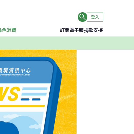
登入
綠色消費
訂閱電子報
捐款支持