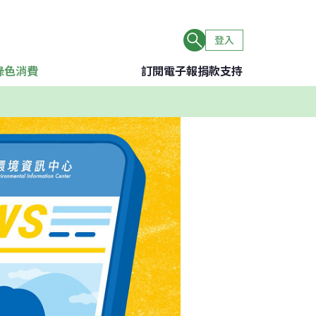
登入
綠色消費
訂閱電子報
捐款支持