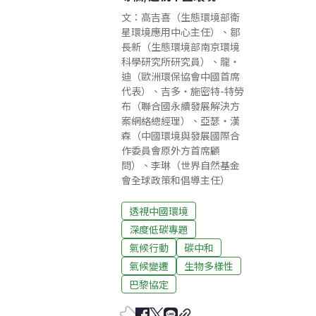
文：高吉喜（生態環境部衛
星環境應用中心主任）、鄒
長新（生態環境部南京環境
科學研究所研究員）、龍・
迪（歐洲環保協會中國首席
代表）、吉多・施密特-特勞
布（聯合國永續發展解決方
案網絡總經理）、亞瑟・漢
森（中國環境與發展國際合
作委員會原外方首席顧
問）、李琳（世界自然基金
會全球政策和倡導主任）
透視中國環境
深度低碳專題
氣候行動
碳中和
氣候變遷
生物多樣性
巴黎協定