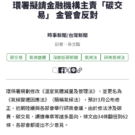
環署擬請金融機構主責「碳交
易」 金管會反對
時事新聞
/
台灣新聞
記者
—
孫文臨
碳交易
氣候變遷
深度低碳新聞
氣候法
研商氣候法
環保署規劃修改《溫室氣體減量及管理法》，並更名為
《氣候變遷因應法》（簡稱氣候法），預計3月公布修
正，近期陸續與各部會舉行研商會議。由於修法涉及碳
費、碳交易、調適專章等諸多面向，條文由34條翻倍到62
條，各部會都提出不少意見。