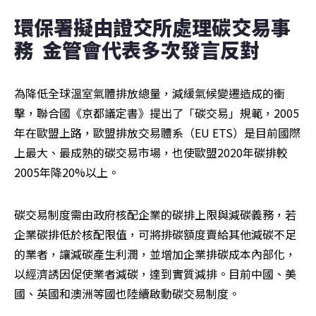
環保署擬由證交所處理碳交易事
務  金管會代表多次發言反對 
為降低全球溫室氣體排放總量，減緩氣候變遷造成的衝
擊，聯合國《京都議定書》提出了「碳交易」規範，2005
年在歐盟上路，歐盟排放交易體系（EU ETS）是目前國際
上最大、最成熟的碳交易市場，也使歐盟2020年碳排較
2005年降20%以上。
碳交易制度需由政府核配企業的碳排上限與減碳義務，若
企業碳排低於核配限值，可將排碳額度賣給其他減碳不足
的業者，讓減碳產生利潤，並增加企業排碳成本內部化，
以經濟誘因促使業者減碳，達到實質減排。目前中國、美
國、英國和澳洲等國也陸續啟動碳交易制度。