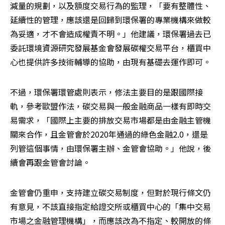
減量的規劃，以及額度交易行為的監理，「要有整體性、
延續性的管理，應該還是回歸到環保署的專業機構來做較
為妥適，才不會造成權責不明。」他建議，環保署過去已
委託環境資源研究發展基金會發展碳權交易平台，櫃買中
心也提供許多技術輔導的協助，由現有基礎去運作即可。
不過，環保署環管處則表示，修法主要目的是跟國際接
軌，參考歐盟作法，碳交易與一般金融商品一樣有即時交
易需求，「國際上主要的排放交易市場都是由金融主管機
關來合作，且金管會於2020年通過的綠色金融2.0，還是
列管這個事情，由環保署主辦、金管會協助。」他說，後
續會再跟金管會討論。
金管會仍重申，支持建立碳交易制度，但對於現行條文仍
有意見，不該直接指定給證交所或櫃買中心的「集中交易
市場之金融管理機構」，而應該改為不指定、較開放的條