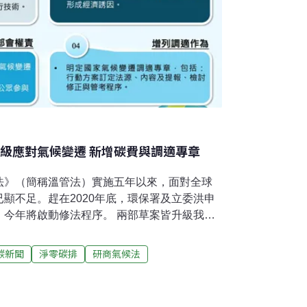
升級應對氣候變遷 新增碳費與調適專章
法》（簡稱溫管法）實施五年以來，面對全球
顯不足。趕在2020年底，環保署及立委洪申
，今年將啟動修法程序。 兩部草案皆升級我國
院將設「氣候會報」，提升氣候政策指揮層
與「調適專章」，加強氣候變遷風險評估等。
碳新聞
淨零碳排
研商氣候法
》更名為《氣候變遷因應法》，洪申翰則定名
兩版本最大的差異在於，立委洪申翰提案納入
，環保署版本則維持2050年碳排降至基準年