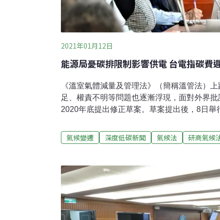
2021年01月12日
能源局憂碳排限制影響供電 台電指碳費
《溫室氣體減量及管理法》（簡稱溫管法）上
足、權責不明等問題也逐漸浮現，面對外界批
2020年底提出修正草案。草案提出後，8日
示，擔心總量管制會影響電力供應穩定；工業
減輕。環保署則回應，會持續與各界討論，預
氣候變遷
深度低碳新聞
氣候法
研商氣候
送入立院。能源局憂限制碳排將使電力調度更
於去年年底提出《氣候變遷因應法》（簡稱氣
《溫管法》升級為《氣候法》，強化溫室氣體
專章。環保署環管處處長蔡玲儀表示，希望聚
預告，可能要到下半年才會送入立法院審議。
經濟部能源局代表指出，能源部門是以滿足所
要目標，排放量受到需求量的影響，「草案對