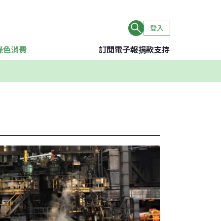
登入
綠色消費
訂閱電子報
捐款支持