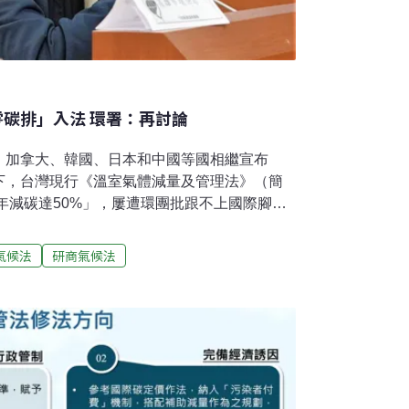
零碳排」入法 環署：再討論
、加拿大、韓國、日本和中國等國相繼宣布
下，台灣現行《溫室氣體減量及管理法》（簡
0年減碳達50%」，屢遭環團批跟不上國際腳
》升級為《氣候變遷因應法》（簡稱氣候
為努力願景」，卻仍保留「2050年減碳達
氣候法
研商氣候法
局局長劉銘龍就直言，應寫明2050淨零碳排願
0年減半』的框架」，他也透露，台北市已在規
市環保局長提淨零碳排入法、《氣候法》雙主管
溫管法》修正為《氣候法》草案，希望凝聚各
，下半年送入立法院討論。本月8日舉行首場研
地方環保局參加，僅有幾個縣市派員與會，多
至有部分縣市連線上參與都缺席，而台北市環