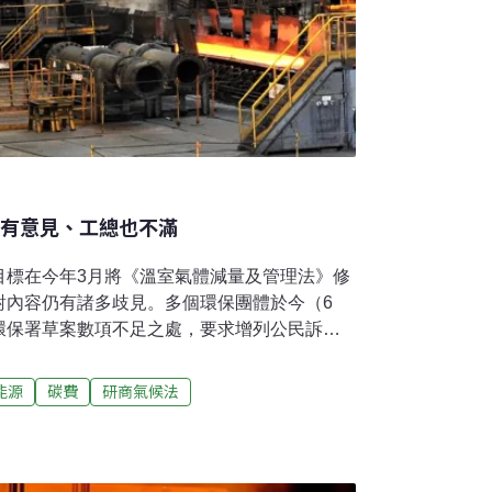
團有意見、工總也不滿
目標在今年3月將《溫室氣體減量及管理法》修
對內容仍有諸多歧見。多個環保團體於今（6
環保署草案數項不足之處，要求增列公民訴訟
明定碳費費率原則、拉高氣候治理層級等。日
業總會也代表企業界，對環保署草案提出七大
能源
碳費
研商氣候法
落後，不要急於將2050淨零排放目標入法。
法的環保署進退維谷，處境兩難。切勿閹割公
條款氣候危機迫在眉睫，全球各國都在強化減碳
《溫室氣體減量及管理法》已不符現況所需，擬