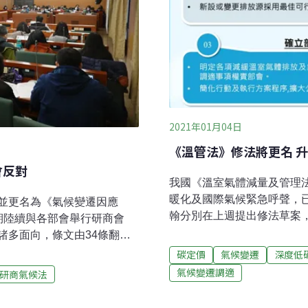
保局局長劉銘龍則
2021年01月04日
《溫管法》修法將更名 
會反對
我國《溫室氣體減量及管理
暖化及國際氣候緊急呼聲，已
並更名為《氣候變遷因應
翰分別在上週提出修法草案
期陸續與各部會舉行研商會
氣候變遷應對措施，如行政
諸多面向，條文由34條翻倍
級；增訂「碳費」徵收機制
易，環保署原規畫參考國際趨
碳定價
氣候變遷
深度低
此外，環保署擬將《溫管法
，碳排額度跟有價證券性質
氣候變遷調適
研商氣候法
為《氣候變遷行動法》。而
保署擬由證交所處理碳交易
2050年淨零碳排的具體期程
室氣體排放總量，減緩氣候變