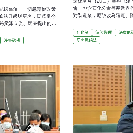
環保署今（20日）舉辦《
會，包含石化公會等產業界
紀錄高溫，一切急需從政策
對製造業，應該改為隨電、
修法升級與更名，民眾黨今
提出產業版的《溫管法》修正
年跨黨派立委、民團提出的
年，面對極端氣候加劇，各
應法》後，第三個《溫管
石化業
氣候變遷
深度低
署於2020年底提出修正草
碳排、2035碳排減半」目標
研商氣候法
淨零碳排
遷因應法》（簡稱氣候法）
關產業因應能源轉型所帶來
提草案版本環保署今天於孫
》將修法升級 跨黨立委、環
會議，現場座無虛席，學者
府單位與機構宣示「氣候緊急
管法》第四條規範我國減碳目標
而我國總統蔡英文也於今年地
體多次批評過於保守，立委
，目前我國主要減碳政策工具
建議，修法應納入明確的「
050年減碳50%目標，早已
台