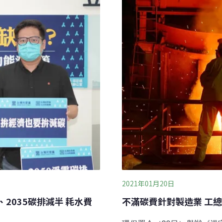
，並達中央主管機關指定目
調整長期減碳目標及管制手
業自願減量的誘因，也可透
《氣候法》），修法卻從20
保障基金會專職律師呂冠輝
只有擬定「階段
2021年01月20日
、2035碳排減半 耗水費
不滿碳費針對製造業 工