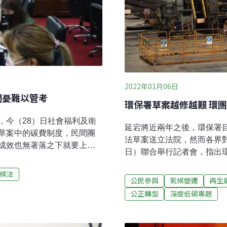
2022年01月06日
間憂難以管考
環保署草案越修越艱 環
，今（28）日社會福利及衛
延宕將近兩年之後，環保署
草案中的碳費制度，民間團
法草案送立法院，然而各界
成效也無著落之下就要上
日）聯合舉行記者會，指出
易都沒有幫助。政院版本新
條款、定期檢討調適計畫、
年預告《溫室氣體減量及管
候法
前，經濟發展掛帥的全國工
公民參與
氣候變遷
再生
審查後在世界地球日前夕提
建言，表示台灣綠能推廣進度
公正轉型
深度低碳專題
委員會一讀。政院送出的草案
雙方意見分歧，也讓主責修
法，在碳定價機制方面，政院
民參與權 環團爭公民訴訟
，由需繳納碳費的業者提出
措施，我國2015年通過的