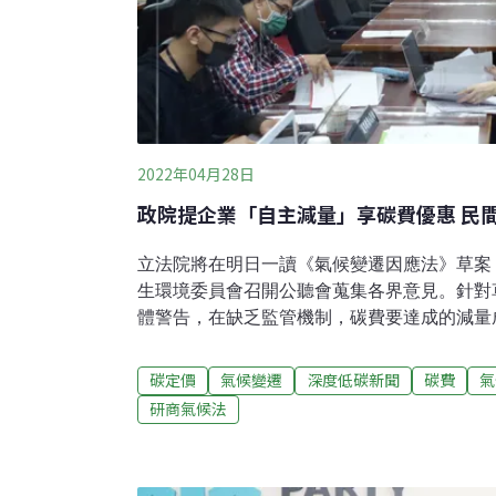
2022年04月28日
政院提企業「自主減量」享碳費優惠 民
立法院將在明日一讀《氣候變遷因應法》草案
生環境委員會召開公聽會蒐集各界意見。針對
體警告，在缺乏監管機制，碳費要達成的減量
路，恐淪為無效的基金，對減碳或企業國際貿
增「碳費優惠」 草案即將立院一讀 環保署去
碳定價
氣候變遷
深度低碳新聞
碳費
氣
理》修正為《氣候變遷因應法》草案，行政院
研商氣候法
出政院版草案，將在明（29）日立法院程序
中，除了先前有共識的2050淨零碳排目標入
為了鼓勵企業減排，新增了「碳費優惠費率」