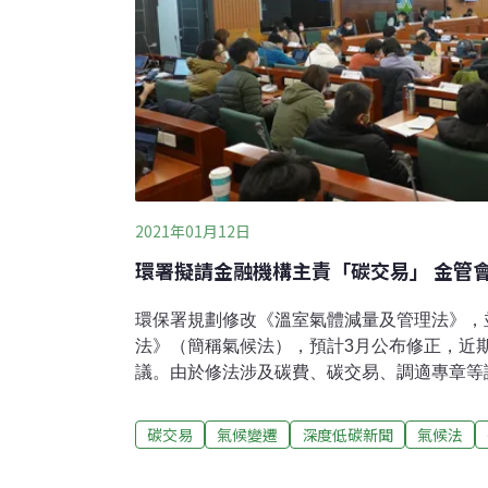
穩定供應造成衝擊，對
2021年01月12日
環署擬請金融機構主責「碳交易」 金管
環保署規劃修改《溫室氣體減量及管理法》，
法》（簡稱氣候法），預計3月公布修正，近
議。由於修法涉及碳費、碳交易、調適專章等
到62條，各部會都提出不少意見。針對碳交
勢，由金融專業機構辦理。但金管會代表則說
碳交易
氣候變遷
深度低碳新聞
氣候法
不同，應回到環保署管轄，雙方各持己見。環
事務 金管會代表多次發言反對 為降低全球溫