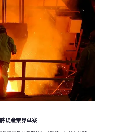
段，升級為《氣候變遷因應法》（以下簡稱
20年初喊到2022年還卡在環保署討論。環境權
批評，目前環保署提出的草案公民參與不足，
總將提產業界草案