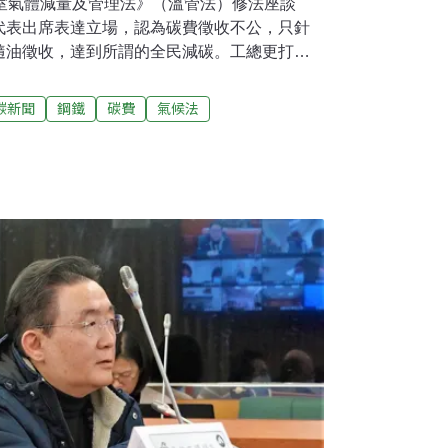
溫室氣體減量及管理法》（溫管法）修法座談
代表出席表達立場，認為碳費徵收不公，只針
隨油徵收，達到所謂的全民減碳。工總更打算
草案。《溫管法》2015年7月上路至今超過五
界積極要求環保署修法，強化減碳力道。環保
碳新聞
鋼鐵
碳費
氣候法
案，將34條的《溫管法》升級為62條的《氣候變
。產業代表盼修法刪除國家減碳目標 工總將另
運璿紀念館舉辦修法座談會，已是第15場相關
、公民團體、產業界仍有諸多意見。現行《溫
為「2050年較2005年減碳50%」，環保團
洪申翰、台北市環保局長劉銘龍等人也曾公開
淨零碳排」目標，不過環保署態度仍不明確。