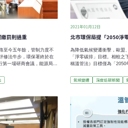
2021年01月12日
遲繳罰則過重
北市環保局提「2050淨
路至今五年餘，管制力度不
為降低氣候變遷衝擊，歐盟
評修法牛步，環保署終於在
「淨零碳排」目標。相較之
舉行第一場研商會議，能源局表
稱溫管法）目標僅為「205
局和台電則建議罰則應適度
步。環保署此次將《溫管法
計3月預告，最快下半年才會
法），雖增加「達成淨零排放
法
氣候變遷
深度低碳新聞
困難 恐影響供電穩定環保署
50%」的文字。台北市環保
候法）草案版本，將現行
景，「直接去除過去『205
排放管制工具，並增訂調適
劃2050淨零碳排路徑。北
焦各界討論，預計於3月才會
機關 環保署去年底拋出《
日前環保署舉行研商會議。
界討論焦點，將於3月預告
有民生、產業各類需求為主
商會議，邀集中央各部會及
能源部門的管制，會對電力
數縣市以視訊線上參與，甚