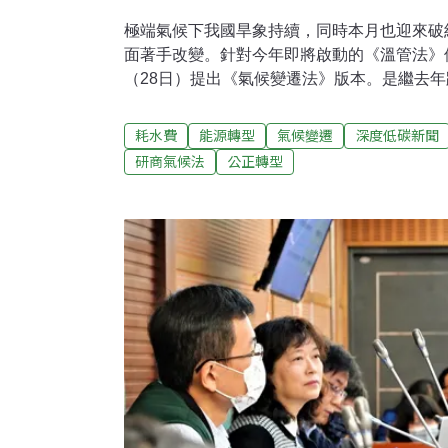
極端氣候下我國旱象持續，同時本月也迎來破
面著手改變。針對今年即將啟動的《溫管法》
（28日）提出《氣候變遷法》版本。是繼去
《氣候變遷行動法》，與環保署《氣候變遷因
法》修法版本。民眾黨表示，應將「2050淨零
耗水費
能源轉型
氣候變遷
深度低碳新聞
入法，落實「公正轉型」，協助弱勢群體、相
研商氣候法
公正轉型
的衝擊，並將耗水費開徵期程入法。《溫管法
保署共提三版本目前全球已有超過1940個政
狀態」，131國提出2050年淨零排放目標，
球日首度宣示「2050淨零轉型」目標。然而
《溫室氣體減量及管理法》（簡稱溫管法）的2
落後國際大幅增強的減碳目標。