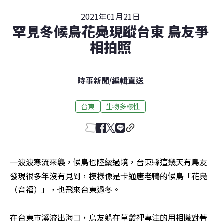
2021年01月21日
罕見冬候鳥花鳧現蹤台東 鳥友爭
相拍照
時事新聞
/
編輯直送
台東
生物多樣性
一波波寒流來襲，候鳥也陸續過境，台東縣這幾天有鳥友
發現很多年沒有見到，模樣像是卡通唐老鴨的候鳥「花鳧
（音福）」，也飛來台東過冬。

在台東市溪流出海口，鳥友躲在草叢裡專注的用相機對著