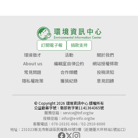
訂閱電子報
捐款支持
環境徵才
活動
關於我們
About us
編輯室自律公約
網站授權條款
常見問題
合作媒體
投稿須知
隱私權政策
獲獎紀錄
意見回饋
© Copyright 2026 環境資訊中心 版權所有
公益勸募字號：
衛部救字第1141364365號
服務信箱：
service@tnf.org.tw
投稿信箱：
infor@e-info.org.tw
客服電話：070-10101-666／02-2910-6000
地址：231023新北市新店區民權路48號3樓（近捷運大坪林站1號出口）