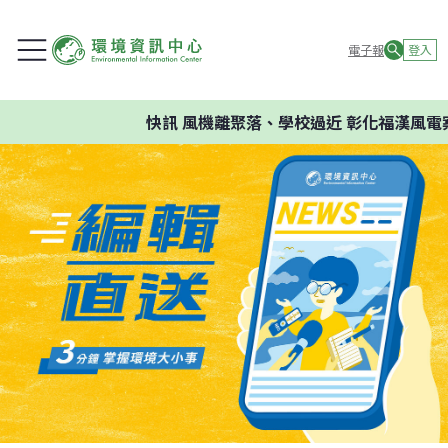
電子報
登入
快訊
風機離聚落、學校過近 彰化福漢風電案