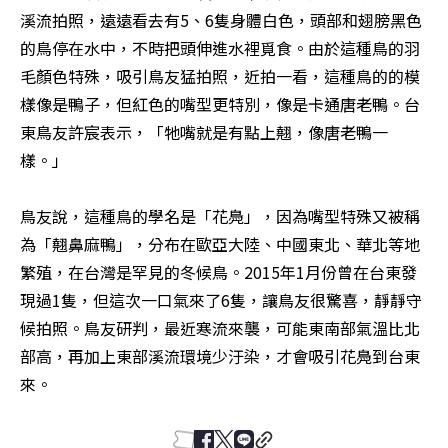
溪流拍照，遠遠看去有5、6隻身體白色，頭部和翅膀黑色
的鳥停在水中，不時把頭伸進水裡覓食。由於這種鳥的羽
毛顏色特殊，吸引鳥友猛拍照，近拍一看，這種鳥的的模
樣像是鴨子，但紅色的嘴型更特別，像是卡通唐老鴨。台
東鳥友許宸表示，「牠嘴就是有點上翹，像唐老鴨一
樣。」

鳥友說，這種鳥的學名是「花鳧」，因為嘴型特殊又被稱
為「翹鼻麻鴨」，分布在歐亞大陸、中國東北、華北等地
繁殖，在台灣是罕見的冬候鳥。2015年1月份曾在台東發
現過1隻，但這次一口氣來了6隻，讓鳥友很驚喜，靜靜守
候拍照。鳥友研判，最近寒流來襲，可能東南部氣溫比北
部高，再加上東部溪流環境少汙染，才會吸引花鳧到台東
來。