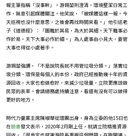
報主筆指稱「沒事幹」。游錫堃則澄清，環境整潔日常工
作，無意引起媒體關注。他笑說，「被媒體這樣一報，今
天巡視也沒什麼意思，之後會再找時間來看。」他引述老
子《道德經》：「圖難於其易，為大於其細。天下難事必
作於易，天下大事必作於細。」為人處事由小見大，要管
大事也得從小處著手。
游錫堃強調，「不是說院長就不用管垃圾分類。」落實垃
圾分類、環保是每個人的本份，政府已經推動幾十年的資
源回收，大家也愈做愈好，來減少垃圾量，立院更應該做
民眾的表率。會請總務處持續注意，看還有沒有可以做得
更好的地方。
時代力量黨主席陳椒華從環團出身，身為立委的他15日也
在
臉書
發文表示，2020年2月剛上任，就請立院精進資源
回收，「很肯定也感謝游院長重視這個問題，在剛開議、