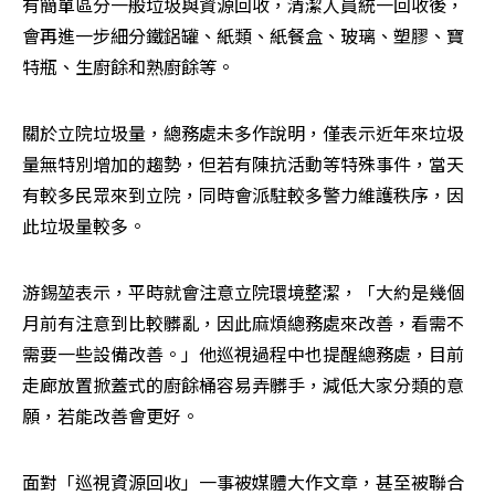
有簡單區分一般垃圾與資源回收，清潔人員統一回收後，
會再進一步細分鐵鋁罐、紙類、紙餐盒、玻璃、塑膠、寶
特瓶、生廚餘和熟廚餘等。
關於立院垃圾量，總務處未多作說明，僅表示近年來垃圾
量無特別增加的趨勢，但若有陳抗活動等特殊事件，當天
有較多民眾來到立院，同時會派駐較多警力維護秩序，因
此垃圾量較多。
游錫堃表示，平時就會注意立院環境整潔，「大約是幾個
月前有注意到比較髒亂，因此麻煩總務處來改善，看需不
需要一些設備改善。」他巡視過程中也提醒總務處，目前
走廊放置掀蓋式的廚餘桶容易弄髒手，減低大家分類的意
願，若能改善會更好。
面對「巡視資源回收」一事被媒體大作文章，甚至被聯合