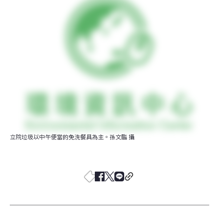
立院垃圾以中午便當的免洗餐具為主。孫文臨 攝