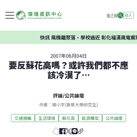
電子報
登入
快訊
風機離聚落、學校過近 彰化福漢風電案環
2007年06月04日
要反蘇花高嗎？或許我們都不應
該冷漠了…
評論
/
公共論壇
作者：楊小字(東華大學研究生)
交通運輸
生活環境
蘇花高
能源轉型
公共論壇