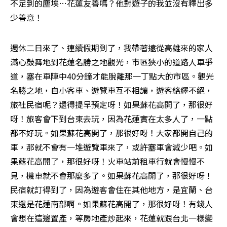
不足到的塵埃…花蓮友善嗎？他對遊子的我並沒有釋出多
少善意！
週休二日來了、連續假期到了，我帶著遠從高雄來的家人
滿心鼓舞地到花蓮名勝之地觀光，市區狹小的道路人車爭
道，塞在車陣中40分鐘才能脫離那一丁點大的市區。觀光
名勝之地，自小客車、遊覽車互不相讓，遊客絡繹不絕，
旅社民宿呢？還得提早預定呀！如果蘇花高開了，那很好
呀！旅客會下到台東去玩，因為花蓮實在太多人了，一點
都不好玩。如果蘇花高開了，那很好呀！大家都開自己的
車，那就不會有一堆遊覽車來了，或許塞車會減少吧。如
果蘇花高開了，那很好呀！火車站前租車行就會慢慢不
見，機車就不會那麼多了。如果蘇花高開了，那很好呀！
民宿就訂得到了，因為遊客會住在其他地方，是宜蘭、台
東還是花蓮南部啊。如果蘇花高開了，那很好呀！有錢人
會想在這邊置產，等房地產炒起來，花蓮就跟台北一樣變