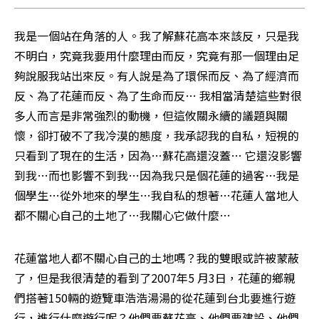
我是一個站在角落的人。我了解蘇花高本來該反，只是我
不明白，究竟我要用什麼理由而反，究竟有那一個理由足
夠說服我站出來反。有人說是為了環保而反、為了經濟而
反、為了花蓮而反、為了生命而反… 我相當清楚這些對很
多人而言是非常強烈的動機，但這攸關永續的議題與關
懷，卻打破不了我冷漠的態度，我承認我的自私，短視的
只看到了現在的生活，因為…蘇花高還沒蓋… 它還沒影響
到我…而也影響不到我…因為我只是個花蓮的過客…我是
個學生…從外地來的學生…我自私的想著…花蓮人當地人
都不關心自己的土地了…我關心它做什麼…
花蓮當地人都不關心自己的土地嗎？我的雙眼或許被蒙蔽
了，但是我很清楚的看到了2007年5 月3日，花蓮的鄉親
們搭著150輛的遊覽車浩浩湯湯的從花蓮到台北要進行遊
行，進行什麼遊行呢？他們要蘇花高、他們要建設、他們