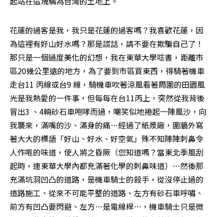
起站在這塊稱為台灣的土地上。
花蓮的過客是我，我只是花蓮的過客嗎？我喜歡花蓮，因
為這裡有好山好水嗎？那是謊話，請不要在欺騙自己了！
那只是一個過度美化的幻想，我在東華大學唸書，距離市
區20幾公里遠的地方，為了要到市區買東西，得騎著機車
走台11 丙線或台9 線，騎機車吹著涼風看著周圍的田園風
光是我熱愛的一件事，但每每在台11丙上，突然從我背後
冒出3 、4輛砂石車咆哮而過，嘲笑似地捲起一陣風沙，向
我襲來，滿嘴的沙、滿身的痛…經過了紙漿廠，圍牆外寫
著大大的標語「好山、好水、好空氣」殊不知陣陣刺鼻令
人作嘔的味道，使人將之昏厥（您知道嗎？當東北季風刮
起時，連東華大學內都充滿著化學的刺鼻味道）…然後那
充滿坑洞凹凸的道路，是機車騎士的殺手，從沒停止過的
道路施工、從來不可能平整的道路、左方有砂石車呼嘯、
前方有凹凸要閃避、左方…是電線桿…，機車騎士只是微