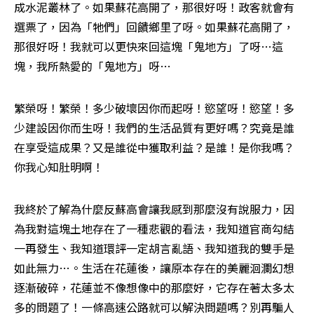
成水泥叢林了。如果蘇花高開了，那很好呀！政客就會有
選票了，因為「牠們」回饋鄉里了呀。如果蘇花高開了，
那很好呀！我就可以更快來回這塊「鬼地方」了呀…這
塊，我所熱愛的「鬼地方」呀…
繁榮呀！繁榮！多少破壞因你而起呀！慾望呀！慾望！多
少建設因你而生呀！我們的生活品質有更好嗎？究竟是誰
在享受這成果？又是誰從中獲取利益？是誰！是你我嗎？
你我心知肚明啊！
我終於了解為什麼反蘇高會讓我感到那麼沒有說服力，因
為我對這塊土地存在了一種悲觀的看法，我知道官商勾結
一再發生、我知道環評一定胡言亂語、我知道我的雙手是
如此無力…。生活在花蓮後，讓原本存在的美麗洄瀾幻想
逐漸破碎，花蓮並不像想像中的那麼好，它存在著太多太
多的問題了！一條高速公路就可以解決問題嗎？別再騙人