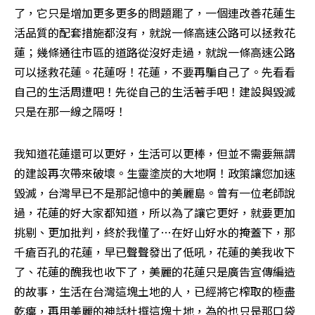
了，它只是增加更多更多的問題罷了，一個連改善花蓮生
活品質的配套措施都沒有，就說一條高速公路可以拯救花
蓮；幾條通往市區的道路從沒好走過，就說一條高速公路
可以拯救花蓮。花蓮呀！花蓮，不要再騙自己了。先看看
自己的生活周遭吧！先從自己的生活著手吧！建設與毀滅
只是在那一線之隔呀！
我知道花蓮還可以更好，生活可以更棒，但並不需要無謂
的建設再次帶來破壞。生靈塗炭的大地啊！政策讓您加速
毀滅，台灣早已不是那記憶中的美麗島。曾有一位老師說
過，花蓮的好大家都知道，所以為了讓它更好，就要更加
挑剔、更加批判，終於我懂了…在好山好水的掩蓋下，那
千瘡百孔的花蓮，早已聲聲發出了低吼，花蓮的美我收下
了、花蓮的醜我也收下了，美麗的花蓮只是廣告宣傳編造
的故事，生活在台灣這塊土地的人，已經將它榨取的極盡
乾癟，再用美麗的神話杜撰這塊土地，為的也只是那口袋