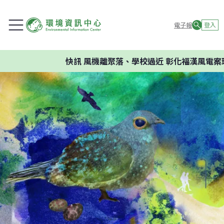
電子報
登入
快訊
風機離聚落、學校過近 彰化福漢風電案環委