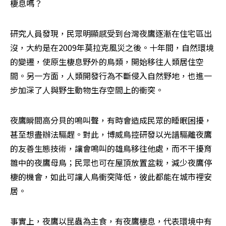
棲息嗎？
研究人員發現，民眾明顯感受到台灣夜鷹逐漸在住宅區出
沒，大約是在2009年莫拉克風災之後。十年間，自然環境
的變遷，使原生棲息野外的鳥類，開始移往人類居住空
間。另一方面，人類開發行為不斷侵入自然野地，也進一
步加深了人與野生動物生存空間上的衝突。
夜鷹瞬間高分貝的鳴叫聲，有時會造成民眾的睡眠困擾，
甚至想盡辦法驅趕。對此，博威鳥控研發以光譜驅離夜鷹
的友善生態技術，讓會鳴叫的雄鳥移往他處，而不干擾育
雛中的夜鷹母鳥；民眾也可在屋頂放置盆栽，減少夜鷹停
棲的機會，如此可讓人鳥衝突降低，彼此都能在城市裡安
居。
事實上，夜鷹以昆蟲為主食，有夜鷹棲息，代表環境中有