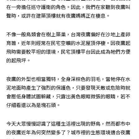
在一旁擔任巡守護衛的角色。因此，我們在家聽到夜鷹叫
聲時，或許在建築頂樓就有夜鷹媽媽正在棲息。
不像一般鳥類會在樹上築巢，台灣夜鷹偏好在沙地上產卵
育雛，近年則經常在民宅空曠的水泥屋頂停棲。因夜鷹起
飛時需要較平坦的環境，民宅頂樓平台因此成為牠們方便
的起飛坪。
夜鷹的外型也相當獨特，全身深棕色的羽毛，當牠停在水
泥地面時產生了強烈的保護色，只要發現天敵或危險時就
會壓低身體試圖躲藏，只露出黃色眼眶微張的眼睛，若不
仔細看還以為是塊石頭。
今天大眾慢慢認識了這種生活裡出現的野鳥，然而都市中
的夜鷹近年為何突然變多了？城市裡的生態環境適合夜鷹