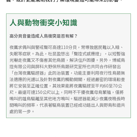
人與動物衝突小知識
高分貝音量造成人鳥衝突是否有解？
夜鷹求偶叫與警戒聲可高達110分貝，常導致居民難以入睡、
失眠等症狀。為此，杜昆盈想出「聲控式感應燈」，以短暫強
光嚇走夜鷹又不傷害其他鳥類，解決住戶困擾。另外，博威鳥
控有限公司與屏科大野保所鳥類研究室所也共同合作研發出
「台灣夜鷹驅趕器」此防治裝置，功能主要利用夜行性鳥類無
法適應的光譜以及針對夜鷹的觸動開關，經過嚴密的環境勘查
將它安裝至正確位置，其效果能將夜鷹驅趕至平均60至70公
尺，最遠可達150公尺以上，同時不干擾夜鷹母鳥繁殖，僅將
鳴叫的雄鳥驅離至其他地方鳴叫。驅趕器能減少夜鷹夜晚長時
間鳴叫的頻率，代表著驅鳥裝置已經成功踏出人與野鳥和諧共
處的第一步。