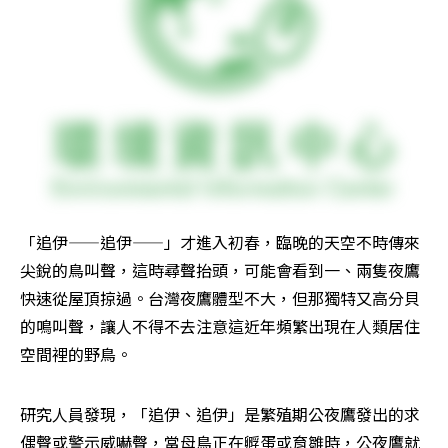
「追伊——追伊——」才進入初春，臨晚的天空不時傳來
尖銳的鳥叫聲，這時尋聲抬頭，可能會看到一、兩隻夜鷹
快速從屋頂掠過。台灣夜鷹體型不大，但那獨特又高分貝
的鳴叫聲，讓人不得不去注意這近年頻繁出現在人類居住
空間裡的野鳥。
研究人員發現，「追伊、追伊」是繁殖期公夜鷹發出的求
偶聲或警示威嚇聲，當母鳥正在孵蛋或育雛時，公夜鷹就