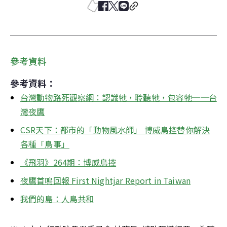
參考資料
參考資料：
台灣動物路死觀察網：認識牠，聆聽牠，包容牠──台
灣夜鷹
CSR天下：都市的「動物風水師」 博威鳥控替你解決
各種「鳥事」
《飛羽》264期：博威鳥控
夜鷹首鳴回報 First Nightjar Report in Taiwan
我們的島：人鳥共和