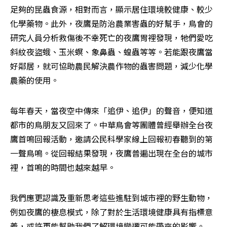
足夠的昆蟲食源，相對而言，顯示居住環境較健康、較少
化學藥物。此外，夜鷹是防治農業害蟲的好幫手，鳥會的
研究人員分析救傷後不幸死亡的夜鷹胃裡發現，牠們愛吃
斜紋夜盜蛾、玉米螟、象鼻蟲、蝗蟲等等。若能跟夜鷹當
好鄰居，就可協助農民解決農作物的蟲害問題，減少化學
農藥的使用。
每年春天，當夜空中傳來「追伊、追伊」的聲音，便知道
都市的鳥朋友又回來了。中華鳥會等團體曾經舉辦全台夜
鷹首鳴回報活動，邀請公民科學家線上回報初春聽到的第
一聲鳥鳴。從回報結果發現，夜鷹普遍出現在全台的城市
裡，首鳴的時間也越來越早。
我們應更認識及重新思考這些進駐到城市裡的野生動物，
例如夜鷹的棲息模式，除了對於生活環境健康具有指標意
義，或許更能幫助我們了解環境變遷可能帶來的影響。