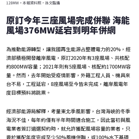
128MW。本報資料照，孫文臨攝
原訂今年三座風場完成併聯 海能
風場376MW延宕到明年併網
為推動能源轉型，讓我國再生能源占整體電力的20%，經
濟部積極開發離岸風電，原訂2020年有3座風場、共核配
約800MW容量；2021年則有5座風場、核配約1700MW容
量。然而，去年開始受疫情影響，外籍工程人員、機具來
台不易，工程延宕，8座風場至今皆未完成，離岸風電年
度目標預料將跳票。
經濟部能源局解釋，考量東北季風影響，台灣海峽的冬季
海況不佳，每年約僅有半年時間適合施工，因此當初與風
電業者簽訂遴選契約時，就允許獲配風場容量的業者，只
要於獲配年度完成至少50%風機併聯，或100%水下基礎