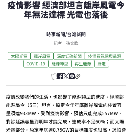
疫情影響 經濟部坦言離岸風電今
年無法達標 光電也落後
時事新聞
/
台灣新聞
記者
—
孫文臨
太陽光電
離岸風電
深度低碳新聞
疫情看氣候與能源
COVID-19
能源轉型
再生能源
綠電
疫情改變我們的生活，也影響了能源轉型的進度。經濟部
能源局今（5日）坦言，原定今年年底離岸風電的裝置容
量須達933MW，受到疫情影響，預估只能完成557MW，
剩餘延誤容量到明年才能完成，達成率不足60%；而太陽
光電部分，原定年底達8.75GW的目標難度也很高，恐怕會