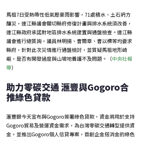
馬祖7日受熱帶性低氣壓豪雨影響，71處積水、土石坍方
釀災，連江縣議會關切縣府修復計畫與排水系統須改善，
連江縣政府承諾對地區排水系統建置與通盤檢查。連江縣
議會進行總質詢，議員林明揚、曹爾章、曹以標等均要求
縣府，針對此次災情進行通盤檢討，並質疑馬祖地形崎
嶇，是否有開發過度與山坡地養護不及問題。（
中央社報
導
）
助力零碳交通 滙豐與Gogoro合
推綠色貸款
滙豐銀今天宣布與Gogoro簽署綠色貸款，資金將用於支持
Gogoro貿易及營運資金需求，為台灣零碳交通轉型提供資
金，並推出Gogoro個人信貸專案，首創企金搭消金的綠色