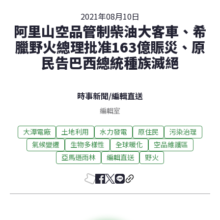
2021年08月10日
阿里山空品管制柴油大客車、希
臘野火總理批准163億賑災、原
民告巴西總統種族滅絕
時事新聞
/
編輯直送
編輯室
大潭電廠
土地利用
水力發電
原住民
污染治理
氣候變遷
生物多樣性
全球暖化
空品維護區
亞馬遜雨林
編輯直送
野火