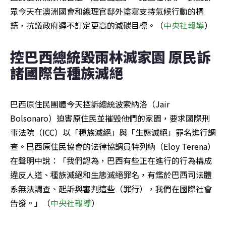
眾今天在澳洲國會和總理官邸外塗寫支持氣候行動的標
語，抗議政府遲不訂定更高的減碳目標。（
中央社報導
）
控巴西總統毀雨林滅家園 原民訴
諸國際告種族滅絕
巴西原住民團體今天控訴總統波索納洛（Jair 
Bolsonaro）迫害原住民並摧毀他們的家園，要求國際刑
事法院（ICC）以「種族滅絕」與「生態滅絕」罪名進行調
查。巴西原住民協會的法律協調員特列納（Eloy Terena）
在聲明中說：「我們認為，巴西有些正在進行的行為構成
違反人道、種族滅絕和生態滅絕罪名，有鑑於巴西司法體
系無法調查、起訴與審判這些（罪行），我們在國際社會
告發。」（
中央社報導
）