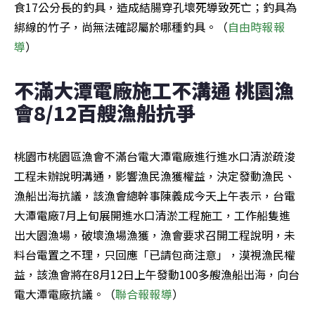
食17公分長的釣具，造成結腸穿孔壞死導致死亡；釣具為
綁線的竹子，尚無法確認屬於哪種釣具。（
自由時報報
導
）
不滿大潭電廠施工不溝通 桃園漁
會8/12百艘漁船抗爭
桃園市桃園區漁會不滿台電大潭電廠進行進水口清淤疏浚
工程未辦說明溝通，影響漁民漁獲權益，決定發動漁民、
漁船出海抗議，該漁會總幹事陳義成今天上午表示，台電
大潭電廠7月上旬展開進水口清淤工程施工，工作船隻進
出大園漁場，破壞漁場漁獲，漁會要求召開工程說明，未
料台電置之不理，只回應「已請包商注意」，漠視漁民權
益，該漁會將在8月12日上午發動100多艘漁船出海，向台
電大潭電廠抗議。（
聯合報報導
）