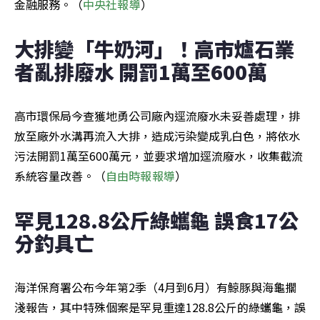
金融服務。（
中央社報導
）
大排變「牛奶河」！高市爐石業
者亂排廢水 開罰1萬至600萬
高市環保局今查獲地勇公司廠內逕流廢水未妥善處理，排
放至廠外水溝再流入大排，造成污染變成乳白色，將依水
污法開罰1萬至600萬元，並要求增加逕流廢水，收集截流
系統容量改善。（
自由時報報導
）
罕見128.8公斤綠蠵龜 誤食17公
分釣具亡
海洋保育署公布今年第2季（4月到6月）有鯨豚與海龜擱
淺報告，其中特殊個案是罕見重達128.8公斤的綠蠵龜，誤