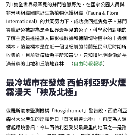
到1隻全世界最罕見的蘇門答臘野兔，在國家公園人員與
非營利組織國際野生動植物保護組織（Fauna & Flora 
International）的共同努力下，成功救回這隻兔子。蘇門
答臘野兔被認為是全世界最罕見的兔子，科學家們對牠的
了解主要是透過無人攝影機數據和荷蘭博物館中的十幾個
標本，這些標本是在近一個世紀前的荷蘭殖民印尼時期所
收集的，目前對這種兔子所知甚少，只知道牠明顯偏愛長
滿苔蘚的山地和丘陵地森林。（
自由時報報導
）
最冷城市在發燒 西伯利亞野火煙
霧漫天「殃及北極」
俄羅斯氣象監測機構「Rosgidromet」警告說，西伯利亞
森林大火產生的煙霧近日「首次到達北極」，再度為人類
響起環境警訊。今年西伯利亞受災最嚴重的地區之一是雅