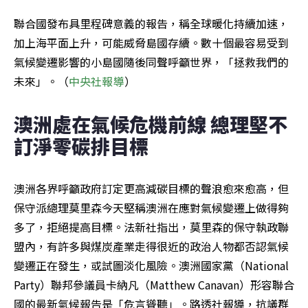
聯合國發布具里程碑意義的報告，稱全球暖化持續加速，
加上海平面上升，可能威脅島國存續。數十個最容易受到
氣候變遷影響的小島國隨後同聲呼籲世界，「拯救我們的
未來」。（
中央社報導
）
澳洲處在氣候危機前線 總理堅不
訂淨零碳排目標
澳洲各界呼籲政府訂定更高減碳目標的聲浪愈來愈高，但
保守派總理莫里森今天堅稱澳洲在應對氣候變遷上做得夠
多了，拒絕提高目標。法新社指出，莫里森的保守執政聯
盟內，有許多與煤炭產業走得很近的政治人物都否認氣候
變遷正在發生，或試圖淡化風險。澳洲國家黨（National 
Party）聯邦參議員卡納凡（Matthew Canavan）形容聯合
國的最新氣候報告是「危言聳聽」。路透社報導，抗議群