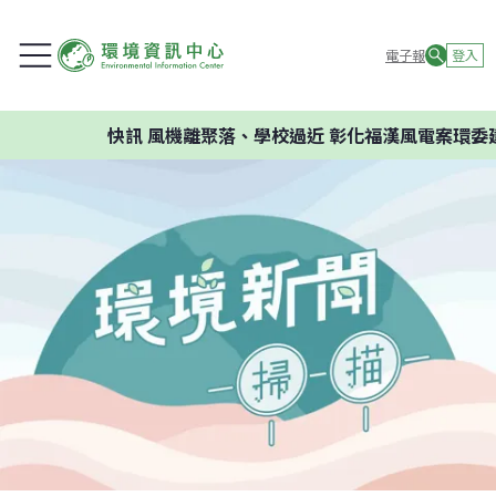
電子報
登入
快訊
風機離聚落、學校過近 彰化福漢風電案環委建議