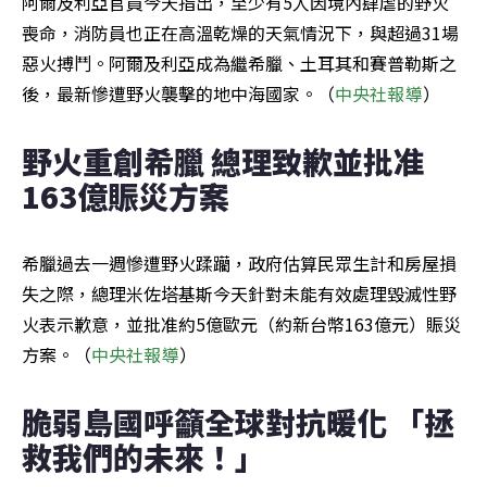
阿爾及利亞官員今天指出，至少有5人因境內肆虐的野火
喪命，消防員也正在高溫乾燥的天氣情況下，與超過31場
惡火搏鬥。阿爾及利亞成為繼希臘、土耳其和賽普勒斯之
後，最新慘遭野火襲擊的地中海國家。（
中央社報導
）
野火重創希臘 總理致歉並批准
163億賑災方案
希臘過去一週慘遭野火蹂躪，政府估算民眾生計和房屋損
失之際，總理米佐塔基斯今天針對未能有效處理毀滅性野
火表示歉意，並批准約5億歐元（約新台幣163億元）賑災
方案。（
中央社報導
）
脆弱島國呼籲全球對抗暖化 「拯
救我們的未來！」