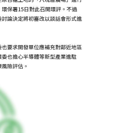
環保署15日對此召開環評。不過
委討論決定將初審改以談話會形式進
委也要求開發單位應補充對鄰近地區
環委也擔心半導體等新型產業進駐
康風險評估。