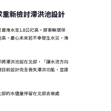
重新檢討滯洪池設計  
曾淹水至1.8公尺高。屏東縣環保
墊高，憂心未來若不幸發生水災，淹
卻將滯洪池設在北部，「讓水流方向
疑目前設計完全喪失滯洪功能，並建
北部的水儘量停留在北部去做處