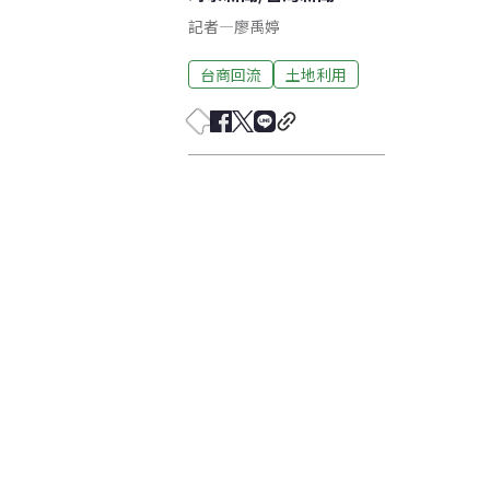
記者
—
廖禹婷
台商回流
土地利用