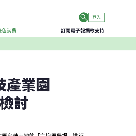
登入
綠色消費
訂閱電子報
捐款支持
技產業園
須檢討
在原台糖土地的「六塊厝農場」進行