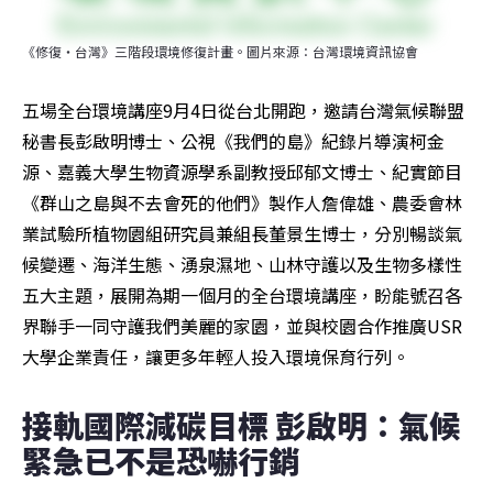
《修復・台灣》三階段環境修復計畫。圖片來源：台灣環境資訊協會
五場全台環境講座9月4日從台北開跑，邀請台灣氣候聯盟
秘書長彭啟明博士、公視《我們的島》紀錄片導演柯金
源、嘉義大學生物資源學系副教授邱郁文博士、紀實節目
《群山之島與不去會死的他們》製作人詹偉雄、農委會林
業試驗所植物園組研究員兼組長董景生博士，分別暢談氣
候變遷、海洋生態、湧泉濕地、山林守護以及生物多樣性
五大主題，展開為期一個月的全台環境講座，盼能號召各
界聯手一同守護我們美麗的家園，並與校園合作推廣USR
大學企業責任，讓更多年輕人投入環境保育行列。
接軌國際減碳目標 彭啟明：氣候
緊急已不是恐嚇行銷