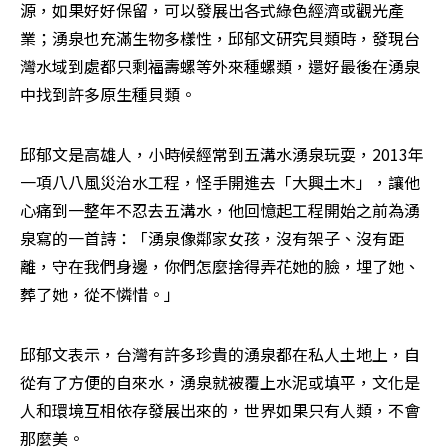
源，如果好好保留，可以發展出各式綠色經濟或觀光產
業；湧泉也充滿生物多樣性，邱郁文研究貝類時，發現台
灣水域到處都只剩福壽螺等外來種螺類，還好最後在湧泉
中找到許多原生種貝類。
邱郁文是高雄人，小時候經常到五溝水湧泉玩耍，2013年
一項八八風災治水工程，怪手開進去「大興土木」，讓他
心痛到一整年不忍去五溝水，他回憶起工程開始之前為湧
泉寫的一首詩：「湧泉像鄰家女孩，沒有架子、沒有距
離，守在我們身邊，你們怎麼捨得弄花她的臉，埋了她、
葬了她，從不憐惜。」
邱郁文表示，台灣有許多珍貴的湧泉都在私人土地上，自
從有了方便的自來水，湧泉就被覆上水泥或填平，文化是
人和環境互相依存發展出來的，世界如果只有人類，不會
那麼美。