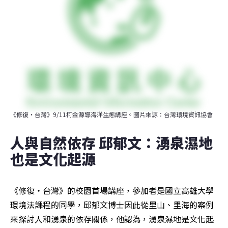
《修復・台灣》9/11柯金源導海洋生態講座。圖片來源：台灣環境資訊協會
人與自然依存 邱郁文：湧泉濕地
也是文化起源
《修復・台灣》的校園首場講座，參加者是國立高雄大學
環境法課程的同學，邱郁文博士因此從里山、里海的案例
來探討人和湧泉的依存關係，他認為，湧泉濕地是文化起