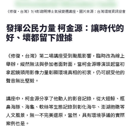
《修復・台灣》9/4彭啟明博士氣候變遷講座。圖片來源：台灣環境資訊協會
發揮公民力量 柯金源：讓時代的
好、壞都留下證據
《修復・台灣》第二場講座受到颱風影響，臨時改為線上
舉辦，縱然無法與參加者面對面，當柯金源導演談起當初
拿起鏡頭用影像力量彰顯環境真相的初衷，仍可感受他的
聲音無比堅毅。
講座中，柯金源分享了他動人的影音記錄，從大翅鯨、瓶
鼻海豚、海龜、軟絲等生態記錄到彰化海牛、澎湖抱礅等
人文風景，無一不完美還原，當然，具有環境爭議的實際
案例也是。