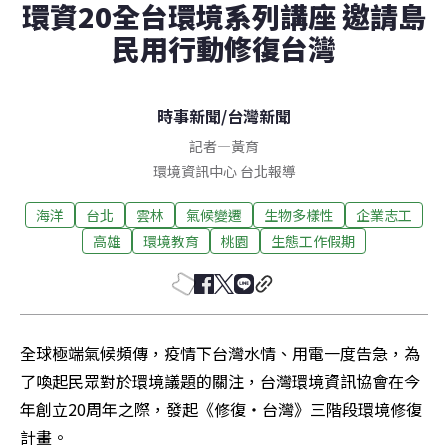
環資20全台環境系列講座 邀請島
民用行動修復台灣
時事新聞
/
台灣新聞
記者
—
黃育
環境資訊中心
台北
報導
海洋
台北
雲林
氣候變遷
生物多樣性
企業志工
高雄
環境教育
桃園
生態工作假期
全球極端氣候頻傳，疫情下台灣水情、用電一度告急，為
了喚起民眾對於環境議題的關注，台灣環境資訊協會在今
年創立20周年之際，發起《修復・台灣》三階段環境修復
計畫。