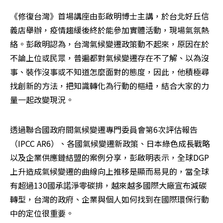
《修復台灣》首場講座由彭啟明博士主講，於台北好丘信
義店舉辦，疫情趨緩後終於能參加實體活動，現場氣氛熱
絡。彭啟明認為，台灣氣候變遷政策動不起來，原因在於
不論上位或民眾，普遍都對氣候變遷存在不了解、以為沒
事、裝作沒事或不知道怎麼面對的態度，因此，他積極尋
找創新的方法，把知識轉化為行動的樞紐，結合大家的力
量一起改變現況。
透過聯合國政府間氣候變遷專門委員會第6次評估報告
（IPCC AR6）、各國氣候變遷新政策、日本綠色成長戰略
以及企業供應鏈結盟的案例分享，彭啟明表示，全球DGP
上升造成氣候變遷的曲線向上推移是顯而易見的，當全球
有超過130國承諾淨零碳排，越來越多國際大廠宣布減碳
轉型，台灣的政府、企業與個人如何找到在國際環保行動
中的定位很重要。