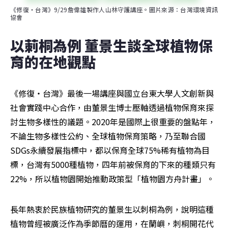
《修復・台灣》9/29詹偉雄製作人山林守護講座。圖片來源：台灣環境資訊
協會
以莿桐為例 董景生談全球植物保
育的在地觀點
《修復・台灣》最後一場講座與國立台東大學人文創新與
社會實踐中心合作，由董景生博士壓軸透過植物保育來探
討生物多樣性的議題。2020年是國際上很重要的盤點年，
不論生物多樣性公約、全球植物保育策略，乃至聯合國
SDGs永續發展指標中，都以保育全球75%稀有植物為目
標，台灣有5000種植物，四年前被保育的下來的種類只有
22%，所以植物園開始推動政策型「植物園方舟計畫」。
長年熱衷於民族植物研究的董景生以刺桐為例，說明這種
植物曾經被廣泛作為季節曆的運用，在蘭嶼，刺桐開花代