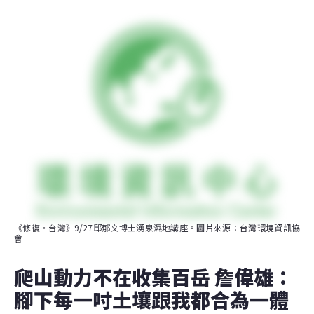
《修復・台灣》9/27邱郁文博士湧泉濕地講座。圖片來源：台灣環境資訊協
會
爬山動力不在收集百岳 詹偉雄：
腳下每一吋土壤跟我都合為一體