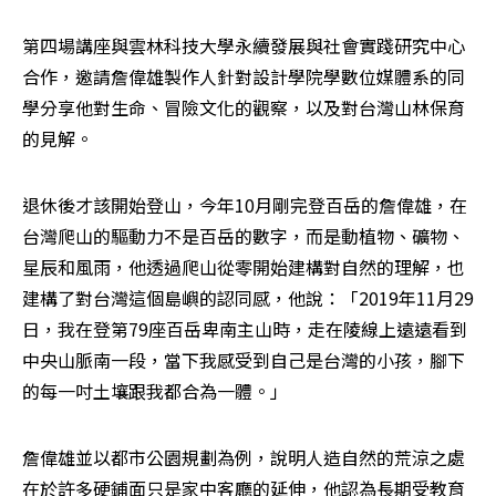
第四場講座與雲林科技大學永續發展與社會實踐研究中心
合作，邀請詹偉雄製作人針對設計學院學數位媒體系的同
學分享他對生命、冒險文化的觀察，以及對台灣山林保育
的見解。
退休後才該開始登山，今年10月剛完登百岳的詹偉雄，在
台灣爬山的驅動力不是百岳的數字，而是動植物、礦物、
星辰和風雨，他透過爬山從零開始建構對自然的理解，也
建構了對台灣這個島嶼的認同感，他說：「2019年11月29
日，我在登第79座百岳卑南主山時，走在陵線上遠遠看到
中央山脈南一段，當下我感受到自己是台灣的小孩，腳下
的每一吋土壤跟我都合為一體。」
詹偉雄並以都市公園規劃為例，說明人造自然的荒涼之處
在於許多硬鋪面只是家中客廳的延伸，他認為長期受教育