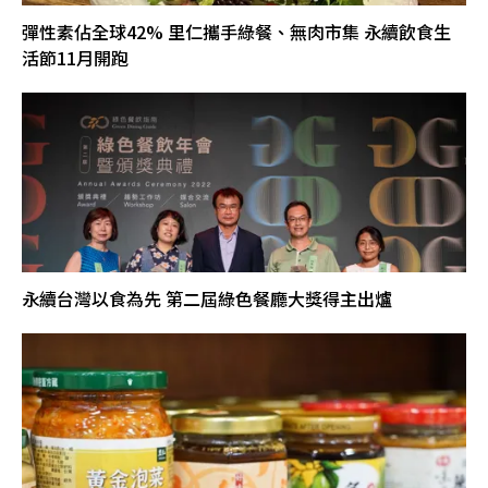
彈性素佔全球42% 里仁攜手綠餐、無肉市集 永續飲食生
活節11月開跑
永續台灣以食為先 第二屆綠色餐廳大獎得主出爐