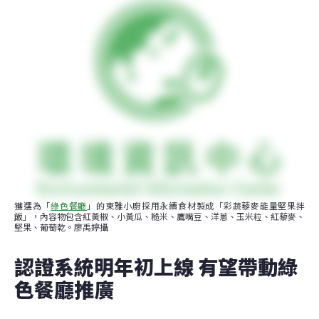
獲選為「
綠色餐廳
」的東雅小廚採用永續食材製成「彩蔬藜麥能量堅果拌
飯」，內容物包含紅黃椒、小黃瓜、糙米、鷹嘴豆、洋蔥、玉米粒、紅藜麥、
堅果、葡萄乾。廖禹婷攝
認證系統明年初上線 有望帶動綠
色餐廳推廣 