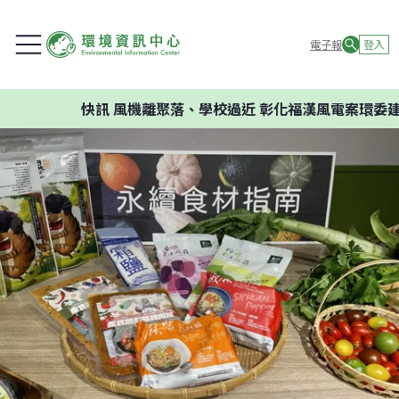
電子報
登入
快訊
風機離聚落、學校過近 彰化福漢風電案環委建議不應