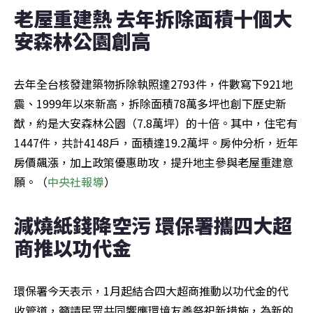
老屋重建熱 去年拆除面積十個大
安森林公園創高
去年全台核發建築物拆除執照達2793件，件數寫下921地
震、1999年以來新高，拆除面積78萬多坪也創下歷史新
猷，約是大安森林公園（7.8萬坪）的十倍。其中，住宅有
1447件，共計4148戶，面積達19.2萬坪。房仲分析，近年
房價飆漲，加上政策優惠助攻，提升地主參與老屋重建意
願。（
中央社報導
）
減燒紙錢降空污 環保署攜四大超
商推以功代金
環保署今天表示，1月起結合四大超商推動以功代金的代
收管道，籲請民眾共同響應環境友善祭祀新措施，為新的