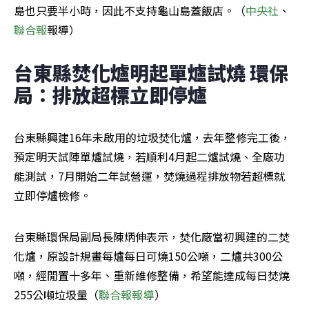
島也只要半小時，因此不支持龜山島蓋飯店。（
中央社
、
聯合報
報導）
台東縣焚化爐明起單爐試燒 環保
局：排放超標立即停爐
台東縣興建16年未啟用的垃圾焚化爐，去年整修完工後，
預定明天試陣單爐試燒，若順利4月起二爐試燒、全廠功
能測試，7月開始二年試營運，焚燒過程排放物若超標就
立即停爐檢修。
台東縣環保局副局長陳炳伸表示，焚化廠當初興建的二焚
化爐，原設計規畫每爐每日可燒150公噸，二爐共300公
噸，經閒置十多年、重新維修整備，希望能達成每日焚燒
255公噸垃圾量（
聯合報報導
）