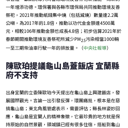
一年增添功德。環保署與各縣市環保局共同推動環境友善
祭祀，2021年推動紙錢集中燒（包括減燒）數量達2.2萬
公噸，為2017年的1.8倍，推動以功代金金額達4500萬
元，相較106年推動金額也成長4.8倍；初步估算2021年於
春節期間推動環境友善祭祀所減少PM
污染相當1000輛
2.5
一至三期柴油車行駛一年的排放量。（
中央社報導
）
陳歐珀提議龜山島蓋飯店 宜蘭縣
府不支持
出身宜蘭的立委陳歐珀今天提出在龜山島上興建飯店，發
展國際觀光。言論一出引發反彈，環團痛批，根本是在惡
搞龜山島；東北角風管處表示，需要評估；縣長林姿妙回
應，龜山島是宜蘭人的精神象徵，它最珍貴的地方就是保
持原始的自然景觀，頭城鎮已經有很多住宿，搭船到龜山