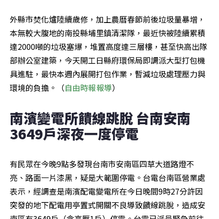
外縣市焚化爐陸續歲修，加上農曆春節前後垃圾量暴增，
本無較大腹地的南投縣埔里鎮清潔隊，最近快被陸續累積
達2000噸的垃圾塞爆，堆置高度達三層樓，甚至快高出隊
部辦公室建築，今天開工日縣府環保局即調派大型打包機
具進駐，最快本週內展開打包作業，暫減垃圾處理壓力與
環境的負擔。（
自由時報報導
）
南濱變電所饋線跳脫 台南安南
3649戶深夜一度停電
有民眾在今晚9點多發現台南市安南區四草大道路燈不
亮、路面一片漆黑，疑是大範圍停電。台電台南區營業處
表示，經調查是南濱配電變電所在今日晚間9時27分許因
突發的地下配電用亭置式開關不良導致饋線跳脫，造成安
南區有3649戶（含高壓1戶）停電。台電已派員緊急前往