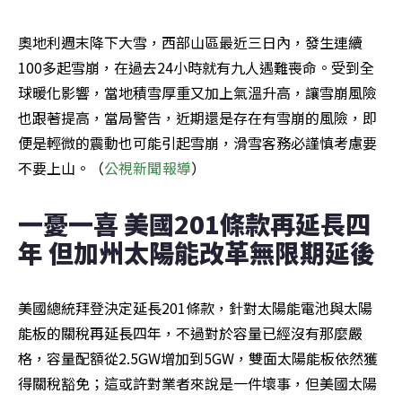
奧地利週末降下大雪，西部山區最近三日內，發生連續
100多起雪崩，在過去24小時就有九人遇難喪命。受到全
球暖化影響，當地積雪厚重又加上氣溫升高，讓雪崩風險
也跟著提高，當局警告，近期還是存在有雪崩的風險，即
便是輕微的震動也可能引起雪崩，滑雪客務必謹慎考慮要
不要上山。（
公視新聞報導
）
一憂一喜 美國201條款再延長四
年 但加州太陽能改革無限期延後
美國總統拜登決定延長201條款，針對太陽能電池與太陽
能板的關稅再延長四年，不過對於容量已經沒有那麼嚴
格，容量配額從2.5GW增加到5GW，雙面太陽能板依然獲
得關稅豁免；這或許對業者來說是一件壞事，但美國太陽