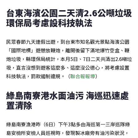
台東海濱公園二天清2.6公噸垃圾 
環保局考慮設科技執法
民眾春節九天連假出遊，到台東市知名觀光景點海濱公園
「國際地標」遊憩放鞭炮，離開後留下滿地爆竹空盒、鞭
炮垃圾，縣環保局統計，本月5日、7日二天共清出2.6噸垃
圾，直言沒想到遊客這麼多、這麼沒公德心，將考慮設置
科技執法，罰款遏制違規。（
聯合報報導
）
綠島南寮港水面油污 海巡迅速處
置清除
綠島南寮漁港昨（6日）下午3點多由海巡第一三岸巡隊綠
島安檢所安檢人員巡視時，發現製冰廠旁有油污染狀況，