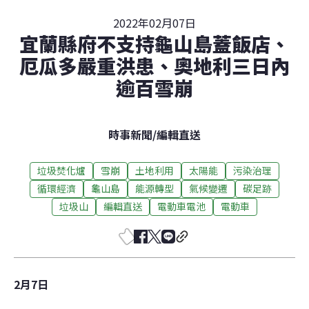
2022年02月07日
宜蘭縣府不支持龜山島蓋飯店、
厄瓜多嚴重洪患、奧地利三日內
逾百雪崩
時事新聞
/
編輯直送
垃圾焚化爐
雪崩
土地利用
太陽能
污染治理
循環經濟
龜山島
能源轉型
氣候變遷
碳足跡
垃圾山
編輯直送
電動車電池
電動車
2月7日