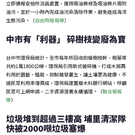
立即通報安檢所派員處置，運用吸油棉條及吸油棉片吸附
油污，並於一小時內完成油污染清除作業，避免造成海洋
生態污染。（
自由時報報導
）
中市有「利器」 碎樹枝變廢為寶
台中市環保局統計，全市每年所回收的廢樹枝幹、樹葉等
共約1萬1800公噸，環保局引用新式破碎機，打成木屑再
利用於園藝、植栽，抑制雜草叢生，讓土壤更為健康，不
過民眾利用率僅兩成，環保局建置廢木料銀行網站，呼籲
民眾可上網申請，二手資源落實永續循環。（
聯合報報
導
）
垃圾堆到超過三樓高 埔里清潔隊
快被2000噸垃圾塞爆