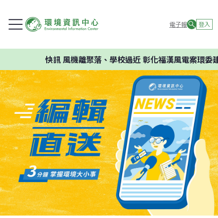
電子報
登入
快訊
風機離聚落、學校過近 彰化福漢風電案環委建議不