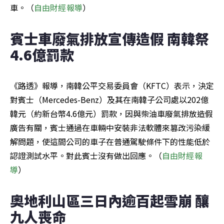
車。（
自由財經報導
）
賓士車廢氣排放宣傳造假 南韓祭
4.6億罰款
《路透》報導，南韓公平交易委員會（KFTC）表示，決定
對賓士（Mercedes-Benz）及其在南韓子公司處以202億
韓元（約新台幣4.6億元）罰款，因與柴油車廢氣排放造假
廣告有關，賓士通過在車輛中安裝非法軟體來篡改污染緩
解問題，使這間公司的車子在普通駕駛條件下的性能低於
認證測試水平。對此賓士沒有做出回應。（
自由財經報
導
）
奧地利山區三日內逾百起雪崩 釀
九人喪命