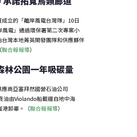
 承諾拓寬鳥類廊道
成立的「離岸風電台灣隊」10日
盛離岸風電」通過環保署第二次專案小
由台灣本地菁英開發團隊和供應夥伴
（
聯合報報導
）
安森林公園一年吸碳量
供應商亞塞拜然國營石油公司
貨油由Violando船載運自地中海
沙崙港卸畢。（
聯合報報導
）