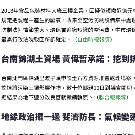
2018年食品包裝材料大廠三櫻企業，因疑似短繳近億
規定把製程中產生的廢氣，收集至空污防制設備集中處
防制法》情節重大。環保署追繳短繳的空污費，中市環保
最高行政法院駁回所訴確定。（
自由時報報導
）
台南錦湖土資場 黃偉哲承諾：挖到
台南北門區錦湖里渡子頭申設土石方資源堆置處理場案
挖掉將污染土壤影響作物，數十位鄉親10日到議會關切
掘結果為地下鹽分改良管就撤銷執照。（
聯合報報導
）
地緣政治擺一邊 斐濟防長：氣候變