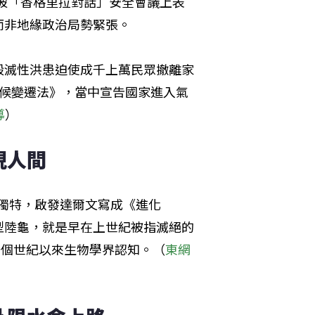
在新加坡「香格里拉對話」安全會議上表
而非地緣政治局勢緊張。
毀滅性洪患迫使成千上萬民眾撤離家
氣候變遷法》，當中宣告國家進入氣
導
）
現人間
態環境獨特，啟發達爾文寫成《進化
型陸龜，就是早在上世紀被指滅絕的
一個世紀以來生物學界認知。（
東網