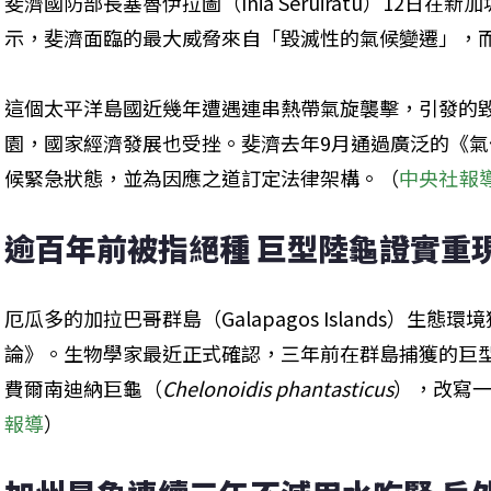
斐濟國防部長塞魯伊拉圖（Inia Seruiratu）12日
示，斐濟面臨的最大威脅來自「毀滅性的氣候變遷」，
這個太平洋島國近幾年遭遇連串熱帶氣旋襲擊，引發的
園，國家經濟發展也受挫。斐濟去年9月通過廣泛的《
候緊急狀態，並為因應之道訂定法律架構。（
中央社報
逾百年前被指絕種 巨型陸龜證實重
厄瓜多的加拉巴哥群島（Galapagos Islands）生
論》。生物學家最近正式確認，三年前在群島捕獲的巨
費爾南迪納巨龜（
Chelonoidis phantasticus
），改寫
報導
）