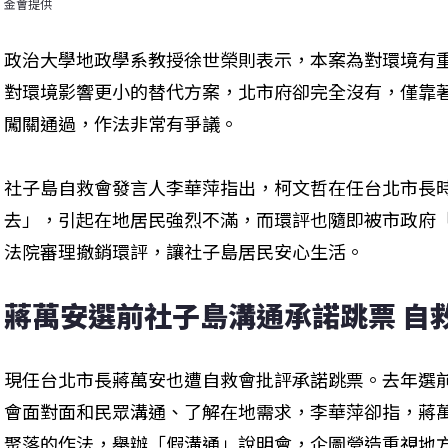
金會提供
政治大學地政學系教授徐世榮則表示，本案為對環境有
對環境影響更小的替代方案，北市府卻完全沒有，僅靠
闖關通過，作法非常有爭議。
社子島自救會發言人李華萍指出，柯文哲在任台北市長
去」，引起在地居民強烈不滿，而環評也隨即被市政府
法院審理撤銷環評，讓社子島居民安心生活。
蔣萬安選前社子島溝通承諾跳票 自
現任台北市長蔣萬安也遭自救會批評承諾跳票。去年選
會面對面和民眾溝通、了解在地需求，李華萍卻指，蔣
聚落的作法，舉辦「假溝通」說明會，企圖營造重視地