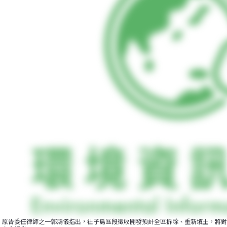
原告委任律師之一郭鴻儀指出，社子島區段徵收開發預計全區拆除、重新填土，將對