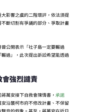
重大影響之虞的二階環評，依法須提
著不斷切割有爭議的部分、爭取計畫
時曾公開表示「社子島一定要輾過
「輾過」，此次提出訴訟希望能透過
救會強烈譴責
前蔣萬安接下自救會陳情書，
承諾
萬安沿襲柯市府不修改計畫、不保留
方聲音的假象。甚至，蔣萬安在近日