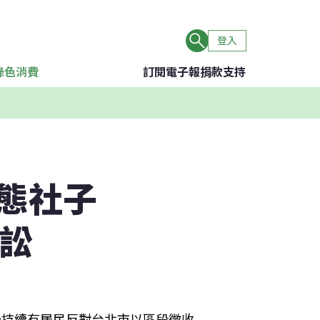
登入
綠色消費
訂閱電子報
捐款支持
態社子
訴訟
仍持續有居民反對台北市以區段徵收