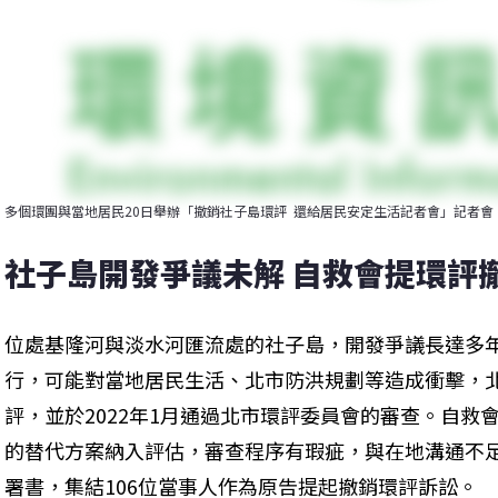
多個環團與當地居民20日舉辦「撤銷社子島環評  還給居民安定生活記者會」記者
社子島開發爭議未解 自救會提環評
位處基隆河與淡水河匯流處的社子島，開發爭議長達多
行，可能對當地居民生活、北市防洪規劃等造成衝擊，北市
評，並於2022年1月通過北市環評委員會的審查。自救
的替代方案納入評估，審查程序有瑕疵，與在地溝通不足
署書，集結106位當事人作為原告提起撤銷環評訴訟。