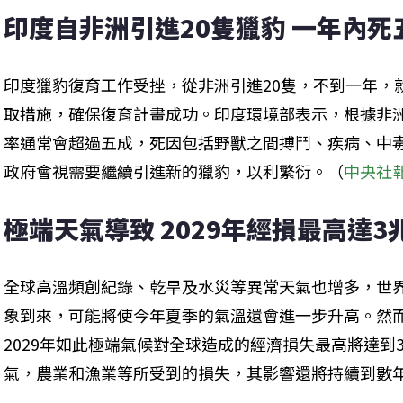
印度自非洲引進20隻獵豹 一年內死
印度獵豹復育工作受挫，從非洲引進20隻，不到一年，
取措施，確保復育計畫成功。印度環境部表示，根據非
率通常會超過五成，死因包括野獸之間搏鬥、疾病、中
政府會視需要繼續引進新的獵豹，以利繁衍。（
中央社
極端天氣導致 2029年經損最高達3
全球高溫頻創紀錄、乾旱及水災等異常天氣也增多，世界
象到來，可能將使今年夏季的氣溫還會進一步升高。然
2029年如此極端氣候對全球造成的經濟損失最高將達到
氣，農業和漁業等所受到的損失，其影響還將持續到數