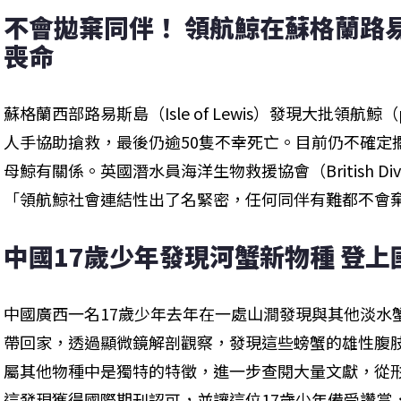
不會拋棄同伴！ 領航鯨在蘇格蘭路易
喪命
蘇格蘭西部路易斯島（Isle of Lewis）發現大批領航鯨（p
人手協助搶救，最後仍逾50隻不幸死亡。目前仍不確定
母鯨有關係。英國潛水員海洋生物救援協會（British Divers M
「領航鯨社會連結性出了名緊密，任何同伴有難都不會
中國17歲少年發現河蟹新物種 登上
中國廣西一名17歲少年去年在一處山澗發現與其他淡水
帶回家，透過顯微鏡解剖觀察，發現這些螃蟹的雄性腹
屬其他物種中是獨特的特徵，進一步查閱大量文獻，從
這發現獲得國際期刊認可，並讓這位17歲少年備受讚賞