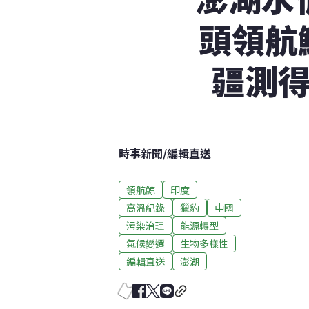
頭領航
疆測得
時事新聞
/
編輯直送
領航鯨
印度
高溫紀錄
獵豹
中國
污染治理
能源轉型
氣候變遷
生物多樣性
編輯直送
澎湖