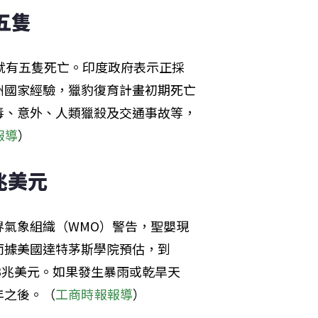
五隻
就有五隻死亡。印度政府表示正採
洲國家經驗，獵豹復育計畫初期死亡
毒、意外、人類獵殺及交通事故等，
報導
）
兆美元
氣象組織（WMO）警告，聖嬰現
而據美國達特茅斯學院預估，到
3兆美元。如果發生暴雨或乾旱天
年之後。（
工商時報報導
）