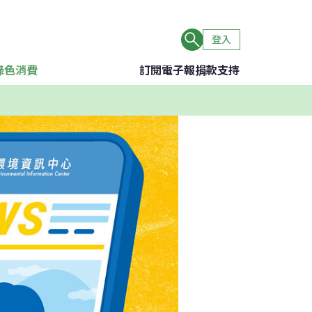
登入
綠色消費
訂閱電子報
捐款支持