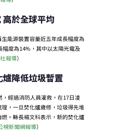
 高於全球平均
再生能源裝置容量近五年成長幅度為
成長幅度為14%，其中以太陽光電及
央社報導
）
化爐降低垃圾暫置
燃，經過消防人員灌救，在17日凌
處理，一旦焚化爐歲修，垃圾得先堆
自燃。縣長楊文科表示，新的焚化爐
公視新聞網報導
）