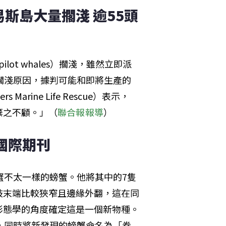
斯島大量擱淺 逾55頭
ilot whales）擱淺，雖然立即派
擱淺原因，據判可能和即將生產的
arine Life Rescue）表示，
棄之不顧。」（
聯合報報導
）
國際期刊
蟹不太一樣的螃蟹。他將其中的7隻
肢末端比較狹窄且邊緣外翻，這在同
形態學的角度確定這是一個新物種。
，同時將新發現的螃蟹命名為「卷