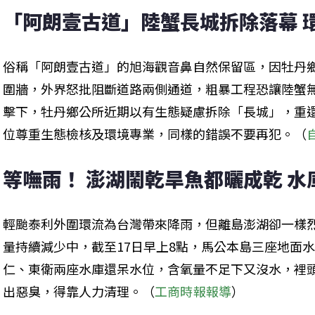
「阿朗壹古道」陸蟹長城拆除落幕 
俗稱「阿朗壹古道」的旭海觀音鼻自然保留區，因牡丹鄉
圍牆，外界怒批阻斷道路兩側通道，粗暴工程恐讓陸蟹
擊下，牡丹鄉公所近期以有生態疑慮拆除「長城」，重
位尊重生態檢核及環境專業，同樣的錯誤不要再犯。（
等嘸雨！ 澎湖鬧乾旱魚都曬成乾 水
輕颱泰利外圍環流為台灣帶來降雨，但離島澎湖卻一樣
量持續減少中，截至17日早上8點，馬公本島三座地面水
仁、東衛兩座水庫還呆水位，含氧量不足下又沒水，裡
出惡臭，得靠人力清理。（
工商時報報導
）