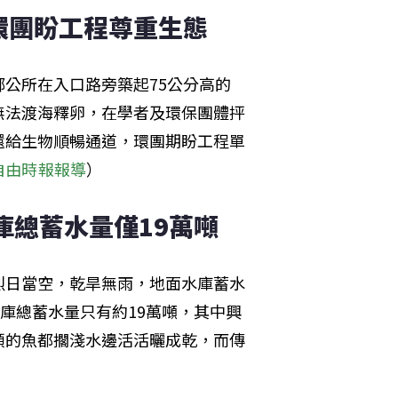
環團盼工程尊重生態
公所在入口路旁築起75公分高的
無法渡海釋卵，在學者及環保團體抨
還給生物順暢通道，環團期盼工程單
自由時報報導
）
庫總蓄水量僅19萬噸
烈日當空，乾旱無雨，地面水庫蓄水
庫總蓄水量只有約19萬噸，其中興
頭的魚都擱淺水邊活活曬成乾，而傳