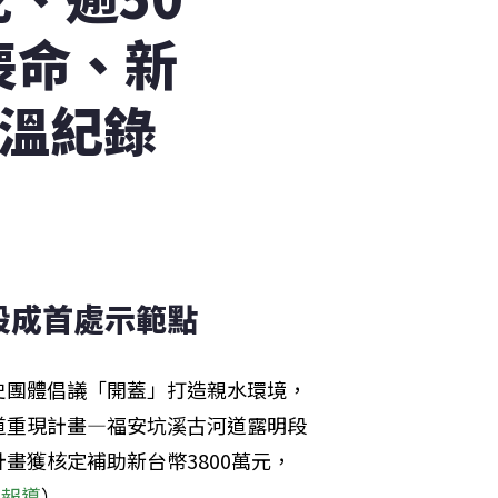
喪命、新
高溫紀錄
段成首處示範點
史團體倡議「開蓋」打造親水環境，
道重現計畫—福安坑溪古河道露明段
畫獲核定補助新台幣3800萬元，
社報導
）