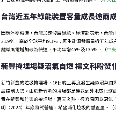
台灣近五年綠能裝置容量成長逾兩成
因應淨零減碳，台灣加速發展綠能。經濟部表示，台灣
21.9％，高於全球平均9.1%；再生能源發電量近五年
離岸風電增加最為快速，平均年增45%及135%。（
中
新豐掩埋場疑沼氣自燃 楊文科盼焚
新竹新豐的垃圾掩埋場，16日晚上再度發生疑似沼氣自
晨控制火勢。由於新竹縣的垃圾都是運送到外地焚化爐
置在新豐和竹東的掩埋場，夏天炎熱，很容易因為沼氣
明（2024）年底將試營運，希望消化垃圾的暫置量。（