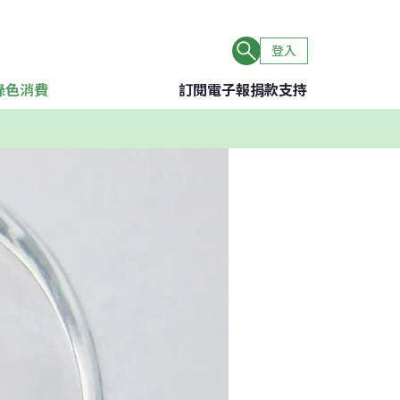
登入
綠色消費
訂閱電子報
捐款支持