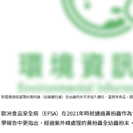
歐盟通過經處理的黃粉蟲（俗稱麵包蟲）全幼蟲粉末可添加入麵包、蛋糕等食品。圖片來源：Insekte
歐洲食品安全局（EFSA）在2021年時就通過黃粉蟲作
學報告中更指出，經過紫外線處理的黃粉蟲全幼蟲粉末