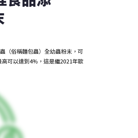
末
粉蟲（俗稱麵包蟲）全幼蟲粉末，可
可以達到4%，這是繼2021年歐