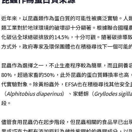
近年來，以昆蟲類作為蛋白質的可能性被廣泛實驗。人
類工業對於地球環境的破壞卻十分顯著。根據聯合國糧
化碳佔全球總碳排放的14.5%，十分可觀。隨著碳排導
方式外，政府專家及環保團體也在積極尋找下一個可能
昆蟲作為選擇之一，不止生產程序較為簡單，而且飼養
80%，超過家畜的50%，此外昆蟲的蛋白質轉換率也
代實驗對象。除黃粉蟲外，EFSA也在積極尋找其他安
（
Alphitobius diaperinus
）、家蟋蟀（
Gryllodes sigill
段。
儘管食用昆蟲仍在起步階段，但昆蟲相關的食品早已出
果或巧克力都有添加原料為雌性紫膠蚧的蟲膠成分，以