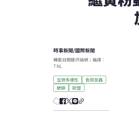
時事新聞
/
國際新聞
轉載自關鍵評論網；編譯：
TNL
生物多樣性
食用昆蟲
蟋蟀
歐盟