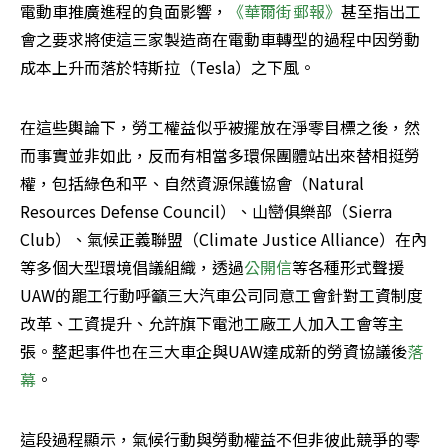
電動車推廣進程的負面影響，
《華爾街郵報》
甚至指出工
會之要求將使這三家製造商在電動車轉型的過程中因勞動
成本上升而落於特斯拉（Tesla）之下風。
在這些輿論下，勞工權益似乎被擺放在淨零目標之後，然
而事實並非如此，反而有相當多環保團體站出來替相挺勞
權，包括綠色和平、自然資源保護協會（Natural 
Resources Defense Council）、山巒俱樂部（Sierra 
Club）、氣候正義聯盟（Climate Justice Alliance）在內
等多個大型環境倡議組織，透過
公開信
等各種形式聲援
UAW的罷工行動呼籲三大汽車公司同意工會針對工資制度
改革、工資提升、允許旗下電池工廠工人加入工會等主
張。整起事件也在三大車企與UAW達成新的勞資協議後
落
幕
。
這段過程顯示，氣候行動與勞動權益不但非彼此競爭的零