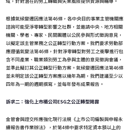
域，針對潛在的勞工轉職與失業風險提供資源與輔導。
根據氣候變遷因應法第46條，各中央目的事業主管機關應
諮詢可能受淨零轉型影響之社群，並邀請中央、地方相關
機關、學者、專家、民間團體以公民參與形式徵詢意見，
以擬定該主管業務之公正轉型行動方案。我們要求勞動部
應遵循氣變法第46條，針對淨零轉型對勞工之衝擊進行包
含不同產業、職業類別勞工為參與主體的意見徵詢會議，
並準此擬訂其公正轉型行動方案。氣候變遷因應法第46條
並未明定該公正轉型方案應以幾年為期，我們建議至少以
四年為一期的週期撰寫，並每年發布成果報告。
訴求二：強化上市櫃公司ESG之公正轉型揭露
金管會與證交所應強化現行法規《上市公司編製與申報永
續報告書作業辦法》，於第4條中要求特定資本額以上的