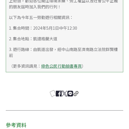
上街頭，歡迎各位關注環境永續、勞工權益以及社會公平正義
的朋友屆時加入我們的行列！
以下為今年五一勞動遊行相關資訊：
1. 集合時間：2024年5月1日中午12:30
2. 集合地點：凱達格蘭大道
3. 遊行路線：由凱道出發，經中山南路至濟南路立法院群賢樓
前
（更多資訊請見：
綠色公民行動臉書專頁
）
參考資料