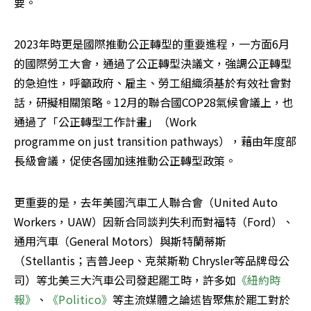
要。
2023年時更是國際推動公正轉型的重要進程，一方面6月
的國際勞工大會，通過了公正轉型決議文，強調公正轉型
的急迫性，呼籲政府、雇主、勞工組織須基於有效社會對
話，研擬相關策略。12月的聯合國COP28氣候會議上，也
通過了「公正轉型工作計畫」（Work 
programme on just transition pathways），藉由年度部
長級會議，促使各國加速推動公正轉型政策。
更重要的是，去年美國汽車工人聯合會（United Auto 
Workers，UAW）因新合同談判失利而對福特（Ford）、
通用汽車（General Motors）與斯特蘭蒂斯
（Stellantis；吉普Jeep、克萊斯勒 Chrysler等品牌母公
司）等北美三大汽車公司發起罷工時，許多如
《紐約時
報》
、
《Politico》
等主流媒體之論述皆聚焦於罷工對於