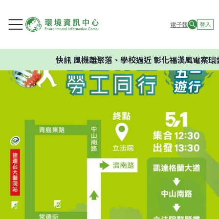
電子報
登入
快訊
風機離聚落、學校過近 彰化福漢風電案環委建