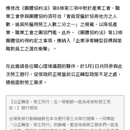
應修改《團體協約法》第6條第三項中對於產業工會、職
業工會參與團體協約須符合「會員受僱於協商他方之人
數，逾其所僱用勞工人數二分之一」之規範，以降低產
業、職業工會之團協門檻。此外，《團體協約法》第12條
團體協約得約定之事項，應納入「企業淨零轉型目標與策
略對員工之潛在衝擊」。
在此邀請各位關心環境議題的夥伴，於5月1日共同參與此
次勞工遊行，促使政府正視當前公正轉型政策不足之處，
積極面對勞工需求。
【公正轉型，勞工同行：五一勞動節一起為地球和勞工而
走！】遊行資訊
台灣氣候行動網絡將在本次遊行第三大隊打頭陣，一同舉起
「公正轉型，勞工同行」的旗幟，堅定地與勞工朋友們一起走