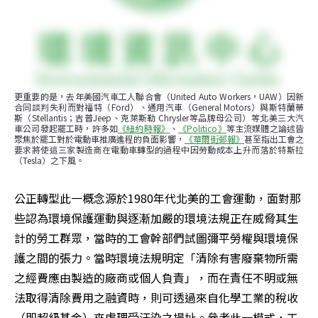
更重要的是，去年美國汽車工人聯合會（United Auto Workers，UAW）因新
合同談判失利而對福特（Ford）、通用汽車（General Motors）與斯特蘭蒂
斯（Stellantis；吉普Jeep、克萊斯勒 Chrysler等品牌母公司）等北美三大汽
車公司發起罷工時，許多如
《紐約時報》
、
《Politico》
等主流媒體之論述皆
聚焦於罷工對於電動車推廣進程的負面影響，
《華爾街郵報》
甚至指出工會之
要求將使這三家製造商在電動車轉型的過程中因勞動成本上升而落於特斯拉
（Tesla）之下風。
公正轉型此一概念源於1980年代北美的工會運動，面對那
些認為環境保護運動與逐漸加嚴的環境法規正在威脅其生
計的勞工群眾，當時的工會幹部們試圖彌平勞權與環境保
護之間的張力。當時環境法規明定「清除有害廢棄物所需
之經費應由製造的廠商或個人負責」，而在責任不明或無
法取得清除費用之融資時，則可透過來自化學工業的稅收
（即超級基金）來處理受汙染之場址。參考此一模式，工