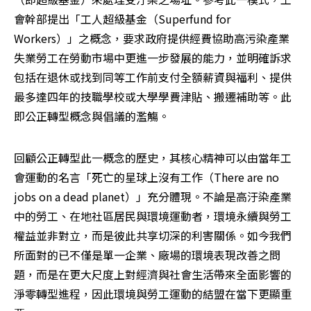
會幹部提出「工人超級基金（Superfund for 
Workers）」之概念，要求政府提供經費協助高污染產業
失業勞工在勞動市場中更進一步發展的能力，並明確訴求
包括在退休或找到同等工作前支付全額薪資與福利、提供 
最多達四年的技職學校或大學學費津貼、搬遷補助等。此
即公正轉型概念與倡議的濫觴。
回顧公正轉型此一概念的歷史，其核心精神可以由當年工
會運動的名言「死亡的星球上沒有工作（There are no 
jobs on a dead planet）」充分體現。不論是高汙染產業
中的勞工、在地社區居民與環境運動者，環境永續與勞工
權益並非對立，而是彼此共享切深的利害關係。如今我們
所面對的已不僅是單一企業、廠場的環境表現改善之問
題，而是在更大尺度上對經濟與社會生活帶來全面影響的
淨零轉型進程，因此環境與勞工運動的結盟在當下更顯重