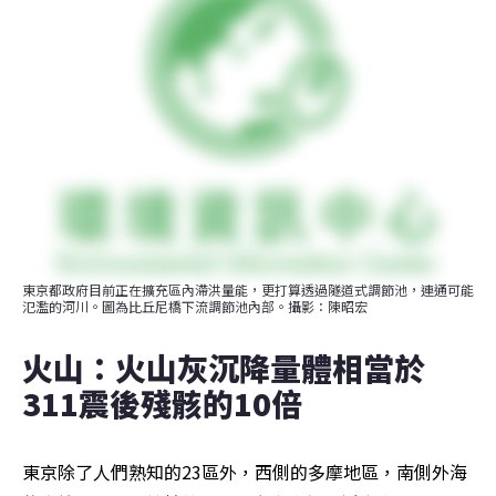
東京都政府目前正在擴充區內滯洪量能，更打算透過隧道式調節池，連通可能
氾濫的河川。圖為比丘尼橋下流調節池內部。攝影：陳昭宏
火山：火山灰沉降量體相當於
311震後殘骸的10倍
東京除了人們熟知的23區外，西側的多摩地區，南側外海