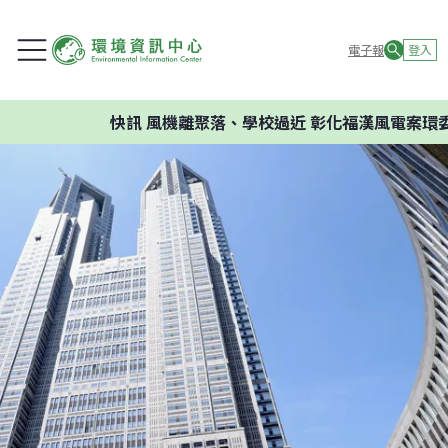
電子報
登入
快訊
風機離聚落、學校過近 彰化福漢風電案環委建議不