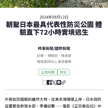
2024年09月12日
朝聖日本最具代表性防災公園 體
驗直下72小時實境逃生
時事新聞
/
國際新聞
記者
—
陳昭宏
、
吳奇諺
環境資訊中心
東京
報導
土地利用
防災
外貌如恐龍般的龐然大物，從東京灣緩緩上岸，日本政府
設置緊急對策本部，準備迎擊——電影《正宗哥吉拉》中