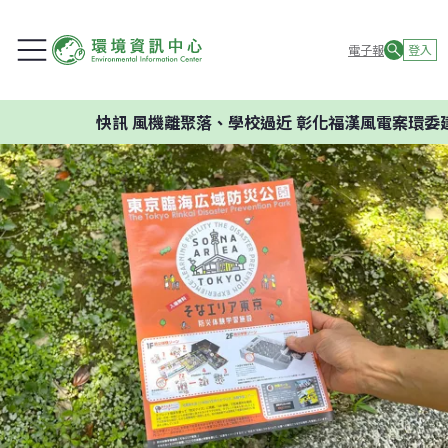
電子報
登入
快訊
風機離聚落、學校過近 彰化福漢風電案環委建議不應