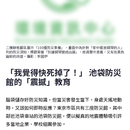
二樓靜態展區展示「100種防災準備」，畫面中為針對「家中擺放鋼琴的人」
列的防災須知，標題寫著「別讓鋼琴變成凶器」，既具警示意義，又有些黑色
幽默的詼諧。攝影：李國伊
「我覺得快死掉了！」 池袋防災
館的「震撼」教育
腦袋儲存好防災知識，但當災害發生當下，身處天搖地動
時，又該如何即時反應？東京市區共有三座防災館，其中
鄰近池袋車站的池袋防災館，便以擬真的地震體驗吸引許
多當地企業、學校組團參加。