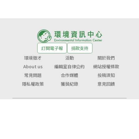
訂閱電子報
捐款支持
環境徵才
活動
關於我們
About us
編輯室自律公約
網站授權條款
常見問題
合作媒體
投稿須知
隱私權政策
獲獎紀錄
意見回饋
© Copyright 2026 環境資訊中心 版權所有
公益勸募字號：
衛部救字第1141364365號
服務信箱：
service@tnf.org.tw
投稿信箱：
infor@e-info.org.tw
客服電話：070-10101-666／02-2910-6000
地址：231023新北市新店區民權路48號3樓（近捷運大坪林站1號出口）