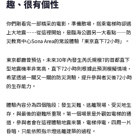
趣、很有個性
你們剛看完一部精采的電影，準備散場，搭乘電梯時卻遇
上大地震……從這裡開始，是臨海公園另一大看點——防
災教育中心Sona Area的常設體驗「東京直下72小時」。
東京都廳曾預估，未來30年內發生芮氏規模7的首都直下
型地震機率非常高，直下72小時則根據此預測模擬情境，
希望透過一關又一關的防災測驗，提升參與者災後72小時
的生存能力。
體驗內容分為四個階段：發生災難、逃離現場、受災地生
存，與最後的避難所重現。第一個場景是外觀如電梯的通
道，參與者會在這裡體驗地震來襲，電梯停電，四周一片
昏暗，只能依照指示燈逃離建築的過程。