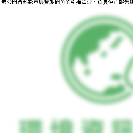
無公開資料影示展覽期間魚的引進管理，魚隻傷亡報告