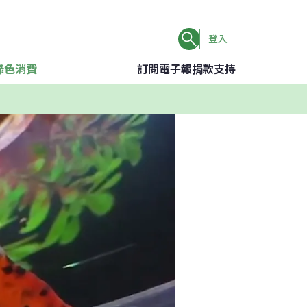
登入
綠色消費
訂閱電子報
捐款支持