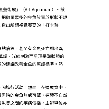
展」（Art Aquarium）。該
，把數量眾多的金魚放置於形狀不規
創造出所謂視覺饗宴的「打卡熱
白點病等，甚至有金魚死亡飄出異
境單調、光線刺激而呈現呆滯狀態的
隊的建議改善金魚的照護標準。然
空間進行活動。然而，在這展覽中，
慣黑暗的金魚無處可藏，這種不自然
成魚隻之間的疾病傳播，主辦單位亦