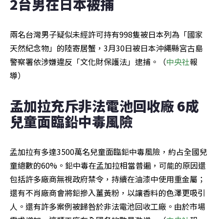
2台男在日本被捕
兩名台灣男子疑似未經許可持有998隻被日本列為「國家
天然紀念物」的陸寄居蟹，3月30日被日本沖繩縣宮古島
警察署依涉嫌違反「文化財保護法」逮捕。（
中央社
報
導）
孟加拉充斥非法電池回收廠 6成
兒童面臨鉛中毒風險
孟加拉有多達3500萬名兒童面臨鉛中毒風險，約占全國兒
童總數的60%。鉛中毒在孟加拉相當普遍，可能的原因還
包括許多廠商無視政府禁令，持續在油漆中使用重金屬；
還有不肖廠商會將鉛摻入薑黃粉，以讓香料的色澤更吸引
人。還有許多案例被歸咎於非法電池回收工廠。由於市場