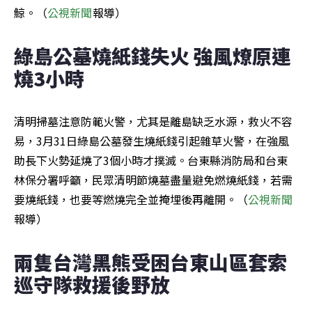
鯨。（
公視新聞
報導）
綠島公墓燒紙錢失火 強風燎原連
燒3小時
清明掃墓注意防範火警，尤其是離島缺乏水源，救火不容
易，3月31日綠島公墓發生燒紙錢引起雜草火警，在強風
助長下火勢延燒了3個小時才撲滅。台東縣消防局和台東
林保分署呼籲，民眾清明節燒墓盡量避免燃燒紙錢，若需
要燒紙錢，也要等燃燒完全並掩埋後再離開。（
公視新聞
報導）
兩隻台灣黑熊受困台東山區套索 
巡守隊救援後野放