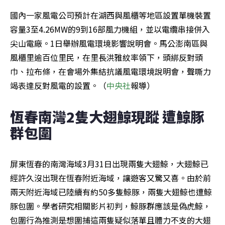
國內一家風電公司預計在湖西與風櫃等地區設置單機裝置
容量3至4.26MW的9到16部風力機組，並以電纜串接併入
尖山電廠。1日舉辦風電環境影響說明會。馬公澎南區與
風櫃里逾百位里民，在里長洪雅紋率領下，頭綁反對頭
巾、拉布條，在會場外集結抗議風電環境說明會，聲嘶力
竭表達反對風電的設置。（
中央社
報導）
恆春南灣2隻大翅鯨現蹤 遭鯨豚
群包圍
屏東恆春的南灣海域3月31日出現兩隻大翅鯨，大翅鯨已
經許久沒出現在恆春附近海域，讓遊客又驚又喜。由於前
兩天附近海域已陸續有約50多隻鯨豚，兩隻大翅鯨也遭鯨
豚包圍。學者研究相關影片初判，鯨豚群應該是偽虎鯨，
包圍行為推測是想圍捕這兩隻疑似落單且體力不支的大翅