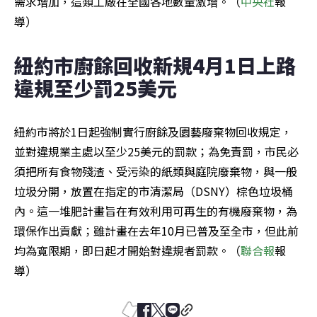
需求增加，這類工廠在全國各地數量激增。（
中央社
報
導）
紐約市廚餘回收新規4月1日上路 
違規至少罰25美元
紐約市將於1日起強制實行廚餘及園藝廢棄物回收規定，
並對違規業主處以至少25美元的罰款；為免責罰，市民必
須把所有食物殘渣、受污染的紙類與庭院廢棄物，與一般
垃圾分開，放置在指定的市清潔局（DSNY）棕色垃圾桶
內。這一堆肥計畫旨在有效利用可再生的有機廢棄物，為
環保作出貢獻；雖計畫在去年10月已普及至全市，但此前
均為寬限期，即日起才開始對違規者罰款。（
聯合報
報
導）