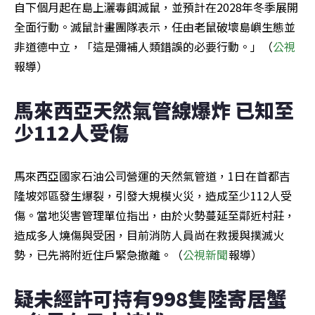
自下個月起在島上灑毒餌滅鼠，並預計在2028年冬季展開
全面行動。滅鼠計畫團隊表示，任由老鼠破壞島嶼生態並
非道德中立，「這是彌補人類錯誤的必要行動。」（
公視
報導）
馬來西亞天然氣管線爆炸 已知至
少112人受傷
馬來西亞國家石油公司營運的天然氣管道，1日在首都吉
隆坡郊區發生爆裂，引發大規模火災，造成至少112人受
傷。當地災害管理單位指出，由於火勢蔓延至鄰近村莊，
造成多人燒傷與受困，目前消防人員尚在救援與撲滅火
勢，已先將附近住戶緊急撤離。（
公視新聞
報導）
疑未經許可持有998隻陸寄居蟹 