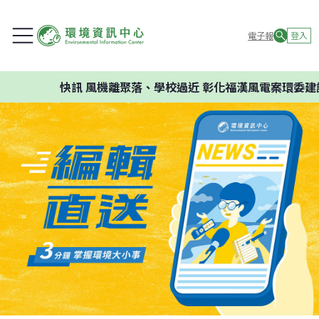
電子報
登入
快訊
風機離聚落、學校過近 彰化福漢風電案環委建議