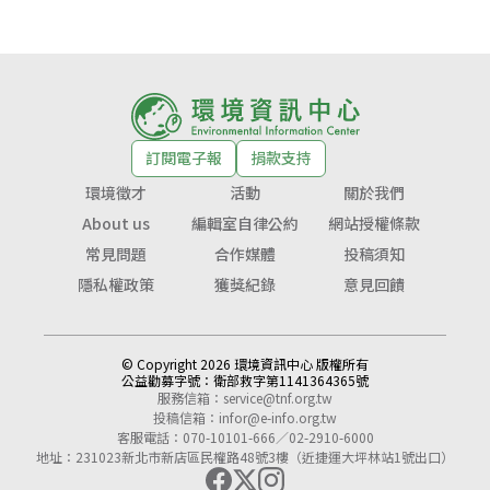
訂閱電子報
捐款支持
環境徵才
活動
關於我們
About us
編輯室自律公約
網站授權條款
常見問題
合作媒體
投稿須知
隱私權政策
獲獎紀錄
意見回饋
© Copyright 2026 環境資訊中心 版權所有
公益勸募字號：
衛部救字第1141364365號
服務信箱：
service@tnf.org.tw
投稿信箱：
infor@e-info.org.tw
客服電話：070-10101-666／02-2910-6000
地址：231023新北市新店區民權路48號3樓（近捷運大坪林站1號出口）