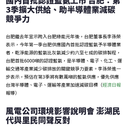
3季擴大供給、助半導體業減碳
競爭力
台肥繼去年宣示跨入台肥綠能元年後，台肥董事長李孫榮
表示，今年第一季台肥供應國內首批認證藍氨予半導體業
者，乾淨能源的藍氨比灰氨減少約六至七成的碳排製程，
台肥首批6000噸的認證藍氨，是半導體、電子、化工、運
輸交通等產業減少碳排放的關鍵競爭力要素。李孫榮進一
步表示，預估在第3季將有數萬噸的藍氨供應，優先供應
台灣半導體、電子、運輸等產業加速減碳目標（
經濟日報
報導）
風電公司環境影響說明會 澎湖民
代與里民同聲反對