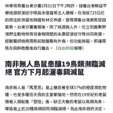
林業保育署台東分署3月31日下午2時許，接獲台東縣延平
鄉桃源部落巡守隊員余俊雄等五人通報，在海拔725公尺
的原住民保留地與國有林交界處，發現兩隻台灣黑熊受困
套索。台東分署獲報後，除了桃源族人外，也立刻邀集野
灣野生動物保育協會與隔壁的永康部落巡守隊共同救援，
經獸醫師檢視兩熊前肢雖略有外傷，但功能無礙，即讓兩
熊在麻醉甦醒後自行離去。（
自由時報
報導）
南非無人島鼠患釀19鳥類瀕臨滅
絕 官方下月起灑毒餌滅鼠
南非無人島「馬里恩」島上棲息著全球37%的極度瀕危物
種，也是多種信天翁的主要繁殖地。然而在19世紀初老鼠
隨著人類船隻「登陸」後，缺乏天敵的老鼠以鳥類為食，
導致島上近20種鳥類因而瀕臨滅絕。為此南非政府決定，