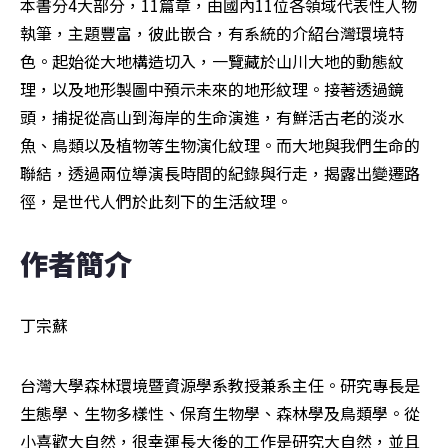
本書分4大部分，11篇章，由國內11位各領域代表性人物
執筆，主題豐富，彼此嵌合，有系統的介紹台灣環境特
色。起始從大地構造切入，一覽藏於山川大地的動態紋
理，以及地形製圖中預示未來的地形紋理。接著透過鏡
頭，捕捉從高山到海岸的生命演進，有鮮活古老的淡水
魚、鳥類以及植物等生物演化紋理。而大地與我們生命的
聯結，透過兩位導演長時間的紀錄與行走，揭露出變遷路
徑，是世代人們於此刻下的生活紋理。
作者簡介
丁宗蘇
台灣大學森林環境暨資源學系教授兼系主任。研究專長是
生態學、生物多樣性、保育生物學、森林學及鳥類學。從
小喜歡大自然，很幸運長大後的工作是研究大自然，並且