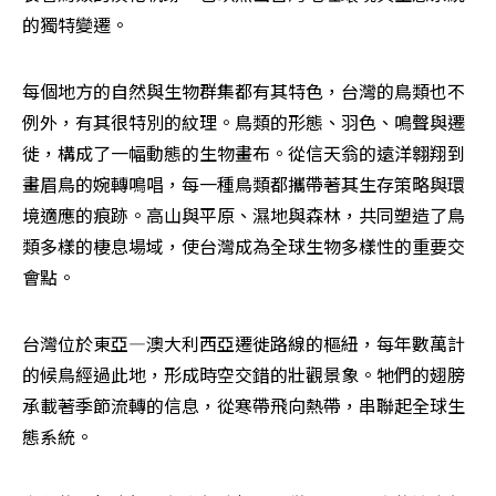
的獨特變遷。
每個地方的自然與生物群集都有其特色，台灣的鳥類也不
例外，有其很特別的紋理。鳥類的形態、羽色、鳴聲與遷
徙，構成了一幅動態的生物畫布。從信天翁的遠洋翱翔到
畫眉鳥的婉轉鳴唱，每一種鳥類都攜帶著其生存策略與環
境適應的痕跡。高山與平原、濕地與森林，共同塑造了鳥
類多樣的棲息場域，使台灣成為全球生物多樣性的重要交
會點。
台灣位於東亞—澳大利西亞遷徙路線的樞紐，每年數萬計
的候鳥經過此地，形成時空交錯的壯觀景象。牠們的翅膀
承載著季節流轉的信息，從寒帶飛向熱帶，串聯起全球生
態系統。