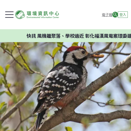
電子報
登入
快訊
風機離聚落、學校過近 彰化福漢風電案環委建議不應開