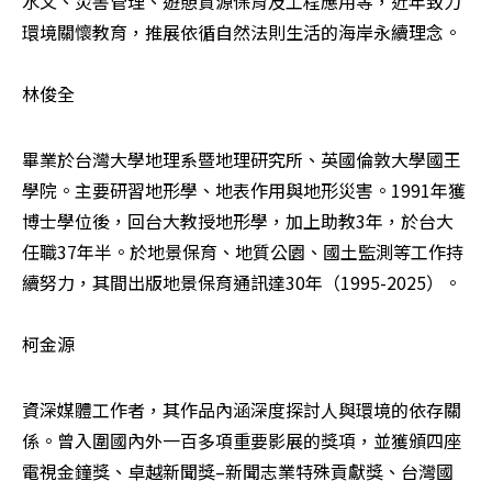
水文、災害管理、遊憩資源保育及工程應用等，近年致力
環境關懷教育，推展依循自然法則生活的海岸永續理念。

林俊全
畢業於台灣大學地理系暨地理研究所、英國倫敦大學國王
學院。主要研習地形學、地表作用與地形災害。1991年獲
博士學位後，回台大教授地形學，加上助教3年，於台大
任職37年半。於地景保育、地質公園、國土監測等工作持
續努力，其間出版地景保育通訊達30年（1995-2025）。

柯金源
資深媒體工作者，其作品內涵深度探討人與環境的依存關
係。曾入圍國內外一百多項重要影展的獎項，並獲頒四座
電視金鐘獎、卓越新聞獎–新聞志業特殊貢獻獎、台灣國