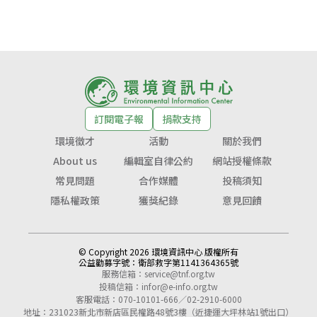
訂閱電子報
捐款支持
環境徵才
活動
關於我們
About us
編輯室自律公約
網站授權條款
常見問題
合作媒體
投稿須知
隱私權政策
獲獎紀錄
意見回饋
© Copyright 2026 環境資訊中心 版權所有
公益勸募字號：
衛部救字第1141364365號
服務信箱：
service@tnf.org.tw
投稿信箱：
infor@e-info.org.tw
客服電話：070-10101-666／02-2910-6000
地址：231023新北市新店區民權路48號3樓（近捷運大坪林站1號出口）