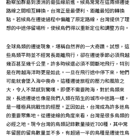
勘察加群島到澳洲的島弧線前進。候鳥常常在這兩條遷徙
路線之間相互轉換，台灣正是最便利、距離最短的轉換
點。若候鳥在遷徙過程中偏離了原定路線，台灣提供了理
想的中途停留場所，使候鳥們得以重新定位和調整方向。
全球鳥類的遷徙現象，堪稱自然界的一大奇蹟。試想，這
些鳥類平時並不經常長距離飛行，卻在遷徙季節必須飛越
幾百甚至幾千公里，許多時候還必須不間斷地飛行，特別
是在跨越海洋時更是如此。一旦在飛行途中停下來，牠們
可能就會墜入海中喪命。這種遷徙旅程的壓力和風險之
大，令人不禁感到驚嘆。即便不需要跨海，對於鳥類來
說，長途遷徙也像是我們人類在陌生的城市中迷路一樣，
是一種極具挑戰性的經歷。正因如此，台灣成為許多迷鳥
的重要聚集地。從遷徙線的角度來看，台灣是很多鳥類的
必經之地。現今台灣的鳥類記錄數量接近700種，其中常
年留居的留鳥數量並不多，有超過一半的鳥種是遷徙性鳥