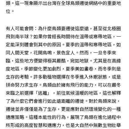
類。這一現象顯示出台灣在全球鳥類遷徙網絡中的重要地
位。
有人可能會問：為什麼鳥類要遷徙這麼遠，甚至從北極圈
飛到南半球？如果你曾經長時間待在溫帶或寒帶地區，一
定能深刻體會到其中的原因。夏季的溫帶和寒帶地區，如
同人間天堂，花開鳥鳴，景色宜人。然而，一旦冬季來
臨，這些地方便變得極其嚴酷，宛如地獄。尤其是在高緯
度地區，季節變化更加劇烈，夏季美如畫卷，而冬季則是
生存的考驗。許多動植物選擇在冬季進入休眠狀態，或是
拼命努力求生存。鳥類由於擁有飛行的能力，可以在嚴冬
來臨之前選擇「逃離」，前往氣候溫暖的地區，這也解釋
了為什麼它們會進行如此遠距離的遷徙。對於鳥類來說，
遷徙並非僅僅是為了生存，更是應對自然環境變化的一種
適應策略。這種本能性的行為，展現了鳥類在進化過程中
所形成的高度智慧和適應力，也是大自然中無數生物壯舉