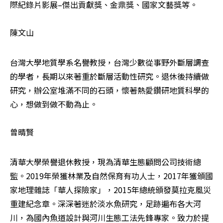
際紀錄片影展–傑出貢獻獎、金鼎獎、國家文藝獎等。

陳文山
台灣大學地質學系名譽教授，台灣少數從事野外斷層調查
的學者，長期以來著重於斷層活動性研究。退休後持續做
研究，辦公室堆滿不同的石頭，懷著熱愛鑽研地質科學的
心，想做到做不動為止。

曾晴賢
清華大學榮譽退休教授，現為清華生態顧問公司技術總
監。2019年榮獲林業及自然保育有功人士，2017年獲頒國
家地理雜誌「華人探險家」，2015年總統頒發莫拉克風災
重建紀念章。深深著迷於淡水魚研究，足跡遍布各大河
川，為國內魚道設計與河川生態工法先鋒專家。致力於提