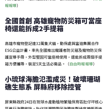
報報導
）
全國首創 高雄寵物防災箱可當座
椅還能拆成2手提箱
高雄市寵物登記達32萬隻犬貓，動保處與富迪集團合作
ESG公益計畫，率先全國推出寵護者防災箱及寵物防災保
護宣導手冊，外型堅固可當座椅使用，還能拆成兩個手提
箱方便攜帶，裝足5天生活必需品。（
自由時報報導
）
小琉球海膽氾濫成災！破壞珊瑚
礁生態系 屏縣府移除控管
屏東縣政府24日在琉球水產動植物繁殖保育區肚仔坪核心
區進行海膽移除。肚仔坪潮間帶因海膽族群過度擴張而造