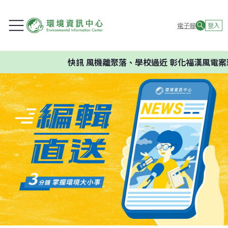
電子報
登入
快訊
風機離聚落、學校過近 彰化福漢風電案環