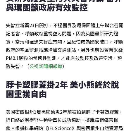
與環團籲政府有效監控
失智症新藥23日開打，不過醫界及環保團體上午聯合召開
記者會，呼籲政府重視空污問題，因為英國最新研究證
實，空污和罹患失智症有關，且恐怕成為國安破口，呼籲
政府的空品監測站應增加交通測站，另外也應設置奈米級
PM0.1顆粒的常態性監測，才能有效監控及改善空污，預
防失智。（
公視新聞網報導
）
脖卡塑膠蓋掛2年 美小熊終於脫
困重獲自由
美國密西根州1隻黑熊幼崽2年前被拍到脖子卡著塑膠蓋，
近日終於獲得野生動物單位成功協助，擺脫這個痛苦枷
鎖。根據科學網站《IFLScience》與密西根州自然資源局