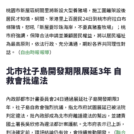
桃園市新屋區蚵間里將新設大型養豬場，施工圍籬架設後
居民才知情，蚵間、笨港里上百居民24日到桃市府拉白布
條陳情，怒吼「新屋要珍珠海岸，不要真豬畜牧場」；桃
市府強調，保障合法申請並兼顧居民權益，將以居民福祉
為最高原則，依法行政、充分溝通，期盼各界共同理性對
話。（
自由時報報導
）
北市社子島開發期限展延3年 自
救會批違法
內政部都市計畫委員會24日通過展延社子島開發期限3
年，社子島自救會強烈抗議，指北市府試圖展延已被法院
判定違法，批內政部成為北市府離譜違法的幫凶，並譴責
國土署長吳欣修為違法都計案護航。北市府表示已上訴，
判決確定前，環評結論仍有效，會持續推動開發。（
聯合