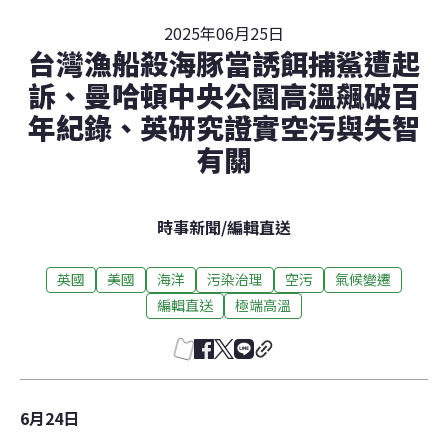
2025年06月25日
台灣漁船殺海豚當誘餌捕鯊遭起
訴、曼哈頓中央公園高溫飆破百
年紀錄、英研究證實空污與失智
有關
時事新聞
/
編輯直送
英國
美國
海洋
污染治理
空污
氣候變遷
編輯直送
極端高溫
6月24日