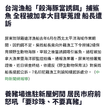
台灣漁船「殺海豚當誘餌」捕鯊
魚 全程被加拿大目擊蒐證 船長遭
訴
屏東琉球籍遠洋漁船去年6月在西北太平洋海域作業期
間，因釣餌不足，吳姓船長竟向外籍漁工下令撈捕2級保
育類野生動物海豚，宰殺之後當誘餌吸引鯊魚，過程被加
拿大漁業暨海洋部監控拍攝，通報漁業署，屏東地檢署蒐
證後，近日偵查終結，依違反《野生動物保育法》對吳姓
船長提起公訴，7名印尼籍漁工則諭知緩起訴處分。（
中
時新聞網報導
）
養豬場進駐新屋蚵間 居民市府前
怒吼「要珍珠、不要真豬」