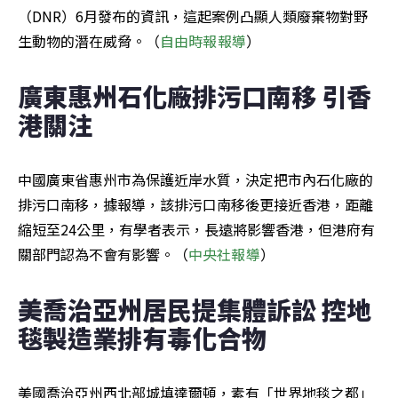
（DNR）6月發布的資訊，這起案例凸顯人類廢棄物對野
生動物的潛在威脅。（
自由時報報導
）
廣東惠州石化廠排污口南移 引香
港關注
中國廣東省惠州市為保護近岸水質，決定把市內石化廠的
排污口南移，據報導，該排污口南移後更接近香港，距離
縮短至24公里，有學者表示，長遠將影響香港，但港府有
關部門認為不會有影響。（
中央社報導
）
美喬治亞州居民提集體訴訟 控地
毯製造業排有毒化合物
美國喬治亞州西北部城填達爾頓，素有「世界地毯之都」