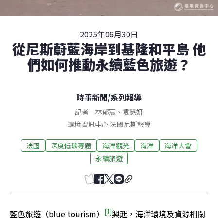
2025年06月30日
從尼斯蔚藍海岸到基隆和平島 他
們如何推動永續藍色旅遊？
時事新聞
/
系列報導
記者
—
林郁宸
、
袁慧妍
環境資訊中心
法國尼斯
報導
法國
深度低碳專題
海洋觀光
海洋
海洋大會
永續旅遊
[1]
藍色旅遊（blue tourism）
興起，海洋環境及資源相關