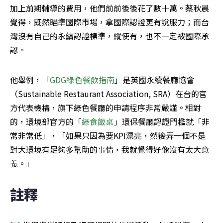
加上前期輔導的費用，他們前前後後花了數十萬。蔡秋晨
覺得，既然瞄準國際市場，拿國際認證更有說服力；而台
灣沒有自己的永續認證標準，縱使有，也不一定被國際承
認。
他舉例，「
GDG綠色餐飲指南
」是英國永續餐廳協會
（Sustainable Restaurant Association, SRA）在台的官
方代表機構，旗下綠色餐廳的申請程序非常嚴謹。相對
的，環境部官方的「
綠食飯桌
」環保餐廳認證門檻就「非
常非常低」，「如果只因為要KPI漂亮，然後弄一個不是
對大環境有足夠多幫助的事情，我就覺得好像沒有太大意
義。」
註釋