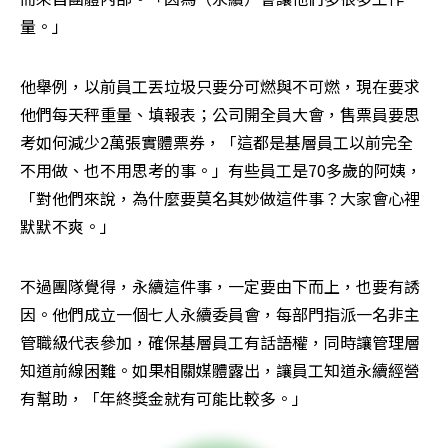
量。」
他舉例，以前員工丟垃圾只要分可燃與不可燃，現在要求
他們每天秤重量、填報表；公司開全員大會，售票員要思
考如何減少2萬張實體票券，「這都是基層員工以前完全
不用做、也不用思考的事。」有些員工是70多歲的阿姨，
「對他們來說，為什麼要莫名其妙做這件事？大家會心裡
默默不爽。」
不過團隊覺得，永續這件事，一定要由下而上，也要有誘
因。他們成立一個七人永續委員會，每部門指派一名非主
管職級代表參加，確保基層員工有話語權，同時讓管理層
知道前線困難。如果相關媒體露出，讓員工知道永續經營
有幫助，「年終獎金就有可能比較多。」