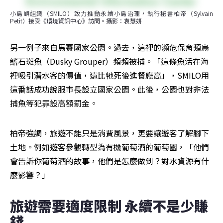
小島嶼組織（SMILO）致力推動永續小島治理，執行秘書柏帝（Sylvain 
Petit）接受《環境資訊中心》訪問。攝影：袁慧妍
另一例子來自馬賽國家公園。過去，這裡的瀕危保育類烏
鰭石斑魚（Dusky Grouper）頻頻被捕。「這條魚活在海
裡吸引潛水客的價值，遠比牠死後進餐廳高」，SMILO用
這番話成功說服市長設立國家公園。此後，公園也對非法
捕魚等犯罪設高額罰金。
柏帝強調，旅遊不能只是消費風景，更要讓遊客了解腳下
土地。例如遊客參觀轉型為有機葡萄酒的葡萄園，「他們
會告訴你葡萄酒的故事，他們是怎麼做到？對水資源有什
麼影響？」
旅遊需要適度限制 永續不是少賺
錢