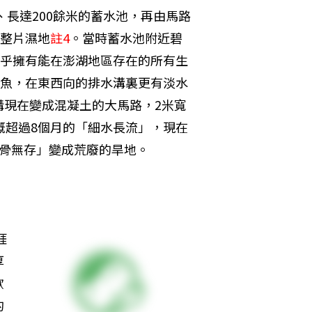
、長達200餘米的蓄水池，再由馬路
整片濕地
註4
。當時蓄水池附近碧
乎擁有能在澎湖地區存在的所有生
魚，在東西向的排水溝裏更有淡水
溝現在變成混凝土的大馬路，2米寬
概超過8個月的「細水長流」，現在
屍骨無存」變成荒廢的旱地。
涯
厚
歡
的