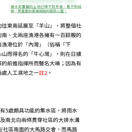
被水泥覆蓋的土地已嗅不到芳香、看不到純
樸，更重要的是被腐蝕的居民心靈。
向往東南延展至「羊山」，將整個社
的南、北兩座漁港各擁有一百餘艘的
南漁港位於「內灣」（俗稱「下
心山而得名的「牛心灣」，則在日據
軍的前進指揮所而聲名大噪；因為有
兩處人工濕地之一
註2
。
有5處頗具功能的集水區，將雨水
及南北向兩條貫穿社區的大排水溝
在社區南面的大馬路交會，而馬路