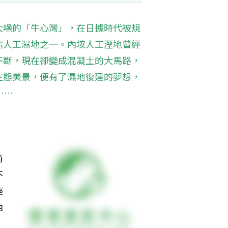
大噪的「牛心灣」，在日據時代被規
處人工濕地之一。內垵人工溼地曾經
不斷，現在卻變成混凝土的大馬路，
生態美景，便有了濕地復建的夢想，
……
筒
不
座
內