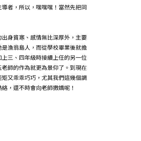
主導者，所以，嘿嘿嘿！當然先把同
均出身貧寒、感情無比深厚外，主要
她是漁翁島人，而從學校畢業後就擔
加上三、四年級時接續上任的另一位
玉老師的作為就更為景仰了。到現在
矩矩又乖乖巧巧，尤其我們這幾個調
熱絡，還不時會向老師撒嬌呢！