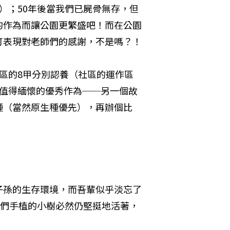
）；50年後當我們已屍骨無存，但
的作為而讓公園更繁盛吧！而在公園
可表現對老師們的感謝，不是嗎？！
區的8甲分別認養（社區的運作區
代值得緬懷的優秀作為──另一個故
種（當然原生種優先），再辦個比
子孫的生存環境，而吾輩似乎淡忘了
我們手植的小樹必然仍堅挺地活著，