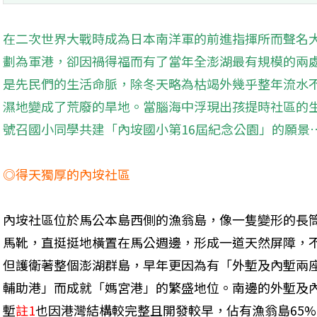
在二次世界大戰時成為日本南洋軍的前進指揮所而聲名
劃為軍港，卻因禍得福而有了當年全澎湖最有規模的兩
是先民們的生活命脈，除冬天略為枯竭外幾乎整年流水
濕地變成了荒廢的旱地。當腦海中浮現出孩提時社區的
號召國小同學共建「內垵國小第16屆紀念公園」的願景
◎得天獨厚的內垵社區
內垵社區位於馬公本島西側的漁翁島，像一隻變形的長
馬靴，直挺挺地橫置在馬公週邊，形成一道天然屏障，
但護衛著整個澎湖群島，早年更因為有「外塹及內塹兩
輔助港」而成就「媽宮港」的繁盛地位。南邊的外塹及
塹
註1
也因港灣結構較完整且開發較早，佔有漁翁島65%