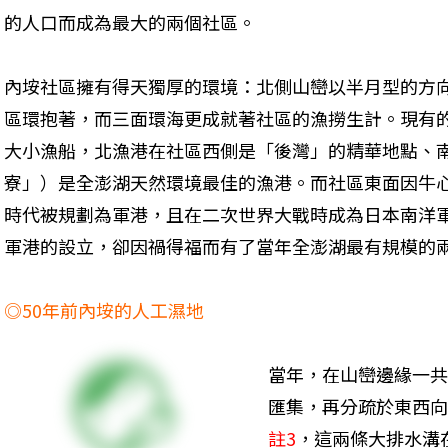
的人口而成為最大的兩個社區。
內垵社區擁有得天獨厚的環境：北側山巒以半月型的方
區環抱著，而三面環海更成就著社區的漁撈生計。現有
大小漁船，北漁港在社區西側是「後灣」的精華地點、
寮」）是全澎湖天然環境最佳的漁港。而社區東面因牛
時代被規劃為軍港，且在二次世界大戰時成為日本南洋
軍港的設立，卻因禍得福而有了當年全澎湖最有規模的
◎50年前內垵的人工濕地
當年，在山巒邊緣一共
匯集，再分疏於東西向
註3
，這兩條大排水溝