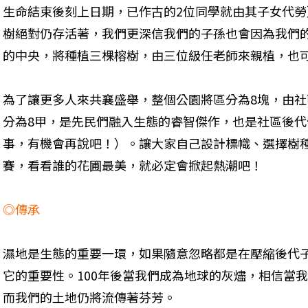
生命結束後刻上日期，已作古的2位同學就由其子女代勞
樹絕對仍存活著，我們更深信我們的子孫也會因為我們
的中央，將種植三棵榕樹，由三位級任老師來親植，也
為了讓更多人來共襄盛舉，整個公園將區分為8塊，由社
分為8甲，是先民們融入生態的睿智傑作，也是社區後
事，有機會再說吧！）。讓大家自己設計標幟、選擇樹
賽，看看誰的花圃最美，就必定會掀起熱潮吧！
◎傳承
濕地是生態的重要一環，如果隨意忽略都是在壓縮後代
它的重要性。100年後當我們成為地球的灰燼，相信當
而我們的土地仍將流傳著芬芳。