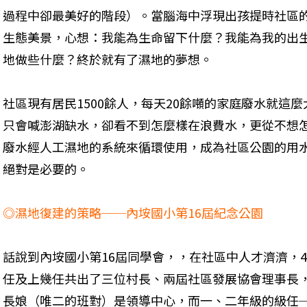
過程中卻最美好的階段）。當腦海中浮現出孩提時社區
生態美景，心想：我能為生命留下什麼？我能為我的出
地做些什麼？終於就有了濕地的夢想。
社區現有居民1500餘人，每天20餘噸的家庭廢水就這
只會喊澎湖缺水，卻看不到怎麼樣在浪費水，更從不想
廢水經人工濕地的系統來循環使用，成為社區公園的用
絕對是必要的。
◎濕地復建的策略──內垵國小第16屆紀念公園
話說到內垵國小第16屆同學會，，在社區中人才濟濟，
任及上幾任共出了三位村長、兩屆社區發展協會理事長
長娘（唯二的班對）是領導中心，而一、二年級的級任─