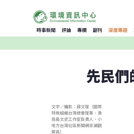
時事新聞
評論
專欄
副刊
深度專題
先民們
文字／攝影：薛文理（國際
特赦組織台灣總會理事、漁
翁島文史工作室負責人、小
地方台灣社區新聞網澎湖觀
察員）