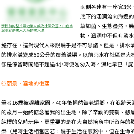
兩側各建有一座寬3米
底下的涵洞流向海邊的
草如茵、生態盎然，幾
學校前的整片濕地後來成為社區公墓，白色水
泥牆就是排入大海的排水溝
物，涵洞中不但有淡水
鰻存在，這對現代人來說幾乎是不可思議。但是，排水
的排水溝變成50公分的覆蓋溝渠。以前雨水在社區是大
卻是停留時間絕不超過4小時便匆匆入海。濕地早已「
◎願景．濕地的復建
筆者16歲被趕離家園，40年後幡然告老還鄉，在浪跡天
的歲月中始終惦念著我的出生地，除了辛勤的雙親、憨
純樸的兒時玩伴、更重要的是在大自然培育中所留存的
樂（兒時生活相當困若，幾乎生活在煎熬中，但在生命