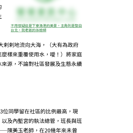
的
生
不用懷疑這是下寮漁港的美景，主角則是娶自
台北，我老爸的孫媳婦
麼大剌剌地流向大海，（大有為政府
怎麼樣來重覆使用水，噯！）將家庭
水來源，不論對社區發展及生態永續
43位同學留在社區的比例最高，現
，以及內塹宮的執法總管，班長與班
─陳美玉老師，在20幾年來未曾