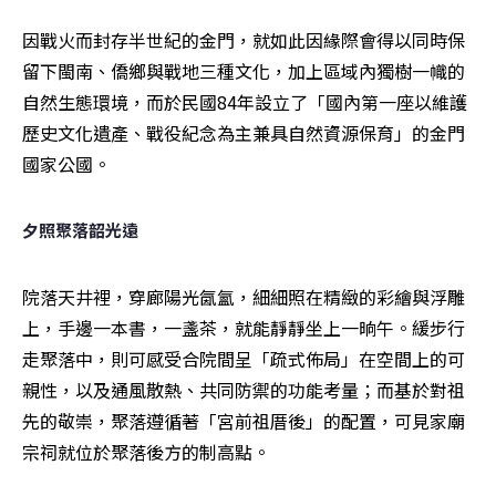
因戰火而封存半世紀的金門，就如此因緣際會得以同時保
留下閩南、僑鄉與戰地三種文化，加上區域內獨樹一幟的
自然生態環境，而於民國84年設立了「國內第一座以維護
歷史文化遺產、戰役紀念為主兼具自然資源保育」的金門
國家公國。
夕照聚落韶光遠
院落天井裡，穿廊陽光氤氳，細細照在精緻的彩繪與浮雕
上，手邊一本書，一盞茶，就能靜靜坐上一晌午。緩步行
走聚落中，則可感受合院間呈「疏式佈局」在空間上的可
親性，以及通風散熱、共同防禦的功能考量；而基於對祖
先的敬崇，聚落遵循著「宮前祖厝後」的配置，可見家廟
宗祠就位於聚落後方的制高點。