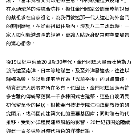
說：「當年我祖父到印尼做生意，帶的就是這只皮箱。」
在水頭聚落的傳統合院裡，擔任金門國家公園義務解說員
的蔡祖求在自家祖宅，為我們敘述那一代人遠赴海外奮鬥
的艱困歷程。在從前祖母住房內，談及八二三炮戰時，一
家人如何躲避流彈的經過，更讓人貼近身歷當時空間場景
的驚心想像。
從19世紀中葉至20世紀30年代，金門地區大量青壯勞動力
渡海遠至南洋、日本等地謀生，及至外洋發達後，往往以
歸鄉為榮，並以興建宅院作為「光前裕後」的具體實踐，
傾資建造大房者亦所在多有。也因此，金門地區坐落著許
多古雅的傳統聚落與一千多棟閩式古建築，這些自晚清民
初保留至今的民居，根據金門技術學院江柏煒副教授的研
究顯示，堪稱閩南建築文化的重要基因庫；同時隨著時代
推移，受到外洋殖民建築風格的影響，20世紀初開始陸續
興建一百多棟極具時代特色的洋樓建築。