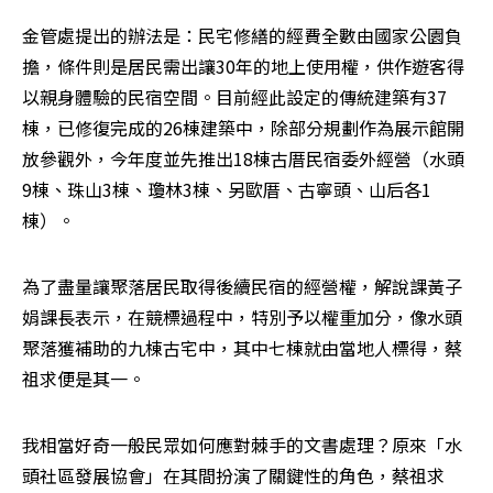
金管處提出的辦法是：民宅修繕的經費全數由國家公園負
擔，條件則是居民需出讓30年的地上使用權，供作遊客得
以親身體驗的民宿空間。目前經此設定的傳統建築有37
棟，已修復完成的26棟建築中，除部分規劃作為展示館開
放參觀外，今年度並先推出18棟古厝民宿委外經營（水頭
9棟、珠山3棟、瓊林3棟、另歐厝、古寧頭、山后各1
棟）。
為了盡量讓聚落居民取得後續民宿的經營權，解說課黃子
娟課長表示，在競標過程中，特別予以權重加分，像水頭
聚落獲補助的九棟古宅中，其中七棟就由當地人標得，蔡
祖求便是其一。
我相當好奇一般民眾如何應對棘手的文書處理？原來「水
頭社區發展協會」在其間扮演了關鍵性的角色，蔡祖求