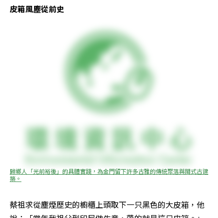
皮箱風塵從前史
歸鄉人「光前裕後」的具體實踐，為金門留下許多古雅的傳統聚落與閩式古建
築。
蔡祖求從塵煙歷史的櫥櫃上頭取下一只黑色的大皮箱，他