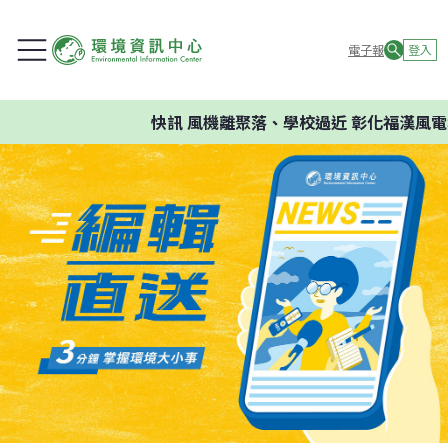
電子報
登入
快訊
風機離聚落、學校過近 彰化福漢風電