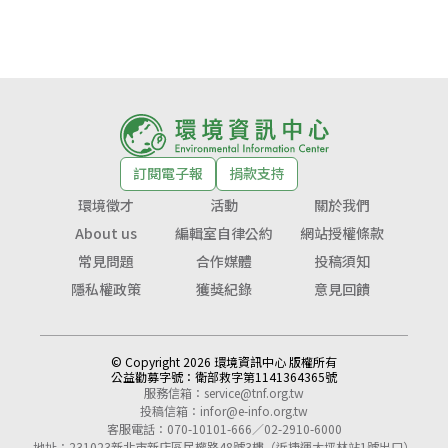
訂閱電子報
捐款支持
環境徵才
活動
關於我們
About us
編輯室自律公約
網站授權條款
常見問題
合作媒體
投稿須知
隱私權政策
獲獎紀錄
意見回饋
© Copyright 2026 環境資訊中心 版權所有
公益勸募字號：
衛部救字第1141364365號
服務信箱：
service@tnf.org.tw
投稿信箱：
infor@e-info.org.tw
客服電話：070-10101-666／02-2910-6000
地址：231023新北市新店區民權路48號3樓（近捷運大坪林站1號出口）