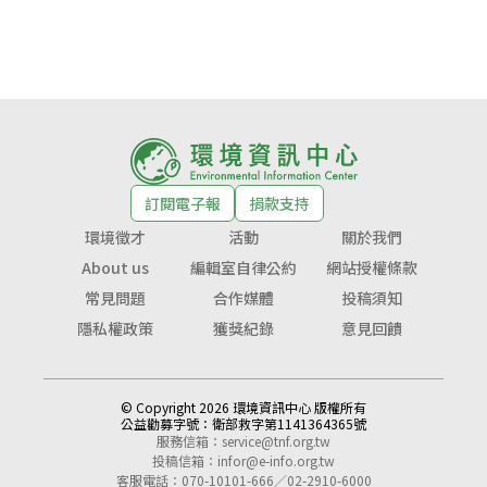
訂閱電子報
捐款支持
環境徵才
活動
關於我們
About us
編輯室自律公約
網站授權條款
常見問題
合作媒體
投稿須知
隱私權政策
獲獎紀錄
意見回饋
© Copyright 2026 環境資訊中心 版權所有
公益勸募字號：
衛部救字第1141364365號
服務信箱：
service@tnf.org.tw
投稿信箱：
infor@e-info.org.tw
客服電話：070-10101-666／02-2910-6000