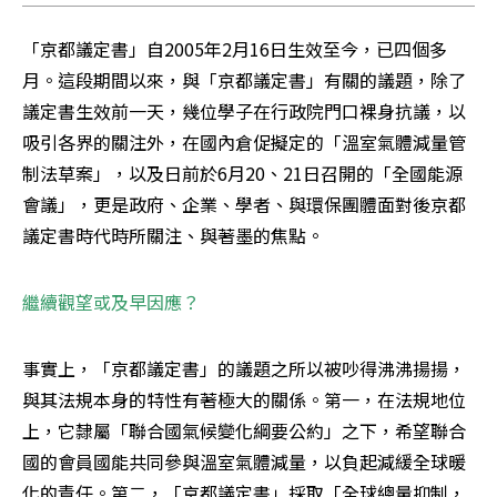
「京都議定書」自2005年2月16日生效至今，已四個多
月。這段期間以來，與「京都議定書」有關的議題，除了
議定書生效前一天，幾位學子在行政院門口裸身抗議，以
吸引各界的關注外，在國內倉促擬定的「溫室氣體減量管
制法草案」，以及日前於6月20、21日召開的「全國能源
會議」，更是政府、企業、學者、與環保團體面對後京都
議定書時代時所關注、與著墨的焦點。
繼續觀望或及早因應？
事實上，「京都議定書」的議題之所以被吵得沸沸揚揚，
與其法規本身的特性有著極大的關係。第一，在法規地位
上，它隸屬「聯合國氣候變化綱要公約」之下，希望聯合
國的會員國能共同參與溫室氣體減量，以負起減緩全球暖
化的責任。第二，「京都議定書」採取「全球總量抑制，