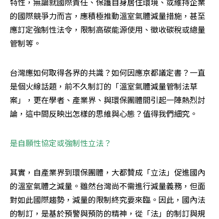
特性，無論就國際責任、保護自身居住環境、或維持企業
的國際競爭力而言，應積極推動溫室氣體減量措施，甚至
應訂定強制性法令，限制高碳能源使用、徵收碳稅或總量
管制等。
台灣應如何取得各界的共識？如何因應京都議定書？一直
是個火線話題，前不久制訂的「溫室氣體減量管制法草
案」，更在學者、產業界、與環保團體間引起一陣熱烈討
論，這中間反映出怎樣的思維與心態？值得我們細究。
是自願性協定或強制性立法？
其實，自產業界到環保團體，大都贊成「立法」促進國內
的溫室氣體之減量。雖然台灣尚不需進行減量義務，但面
對如此國際趨勢，減量的限制終究要來臨。因此，國內法
的制訂，是基於預警與預防的精神，從「法」的制訂與規