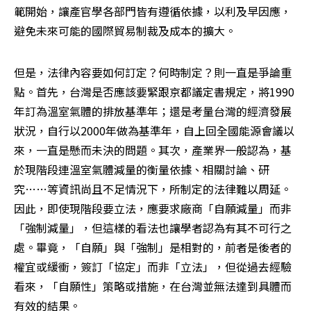
範開始，讓產官學各部門皆有遵循依據，以利及早因應，
避免未來可能的國際貿易制裁及成本的擴大。
但是，法律內容要如何訂定？何時制定？則一直是爭論重
點。首先，台灣是否應該要緊跟京都議定書規定，將1990
年訂為溫室氣體的排放基準年；還是考量台灣的經濟發展
狀況，自行以2000年做為基準年，自上回全國能源會議以
來，一直是懸而未決的問題。其次，產業界一般認為，基
於現階段連溫室氣體減量的衡量依據、相關討論、研
究……等資訊尚且不足情況下，所制定的法律難以周延。
因此，即使現階段要立法，應要求廠商「自願減量」而非
「強制減量」，但這樣的看法也讓學者認為有其不可行之
處。畢竟，「自願」與「強制」是相對的，前者是後者的
權宜或緩衝，簽訂「協定」而非「立法」，但從過去經驗
看來，「自願性」策略或措施，在台灣並無法達到具體而
有效的結果。