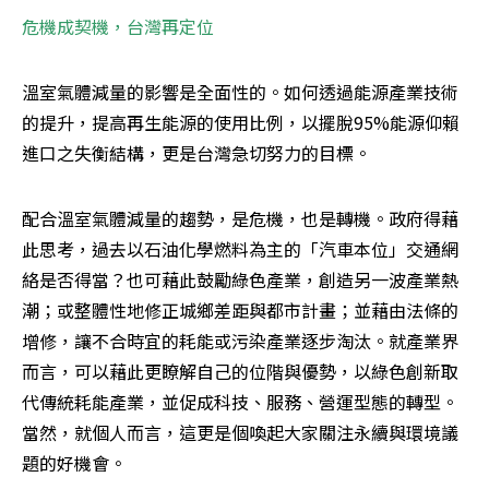
危機成契機，台灣再定位
溫室氣體減量的影響是全面性的。如何透過能源產業技術
的提升，提高再生能源的使用比例，以擺脫95%能源仰賴
進口之失衡結構，更是台灣急切努力的目標。
配合溫室氣體減量的趨勢，是危機，也是轉機。政府得藉
此思考，過去以石油化學燃料為主的「汽車本位」交通網
絡是否得當？也可藉此鼓勵綠色產業，創造另一波產業熱
潮；或整體性地修正城鄉差距與都市計畫；並藉由法條的
增修，讓不合時宜的耗能或污染產業逐步淘汰。就產業界
而言，可以藉此更瞭解自己的位階與優勢，以綠色創新取
代傳統耗能產業，並促成科技、服務、營運型態的轉型。
當然，就個人而言，這更是個喚起大家關注永續與環境議
題的好機會。 