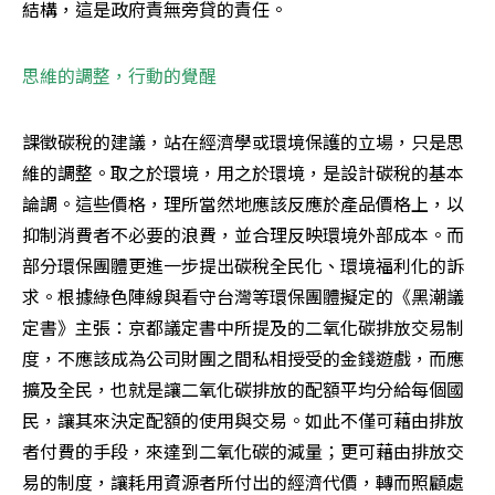
結構，這是政府責無旁貸的責任。
思維的調整，行動的覺醒
課徵碳稅的建議，站在經濟學或環境保護的立場，只是思
維的調整。取之於環境，用之於環境，是設計碳稅的基本
論調。這些價格，理所當然地應該反應於產品價格上，以
抑制消費者不必要的浪費，並合理反映環境外部成本。而
部分環保團體更進一步提出碳稅全民化、環境福利化的訴
求。根據綠色陣線與看守台灣等環保團體擬定的《黑潮議
定書》主張：京都議定書中所提及的二氧化碳排放交易制
度，不應該成為公司財團之間私相授受的金錢遊戲，而應
擴及全民，也就是讓二氧化碳排放的配額平均分給每個國
民，讓其來決定配額的使用與交易。如此不僅可藉由排放
者付費的手段，來達到二氧化碳的減量；更可藉由排放交
易的制度，讓耗用資源者所付出的經濟代價，轉而照顧處