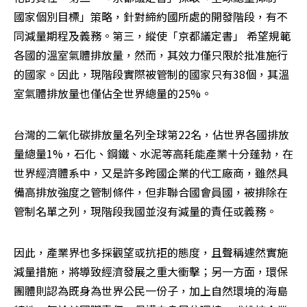
國家個別目標」策略，針對締約國所處的開發階段，有不
同減量期程及義務。第三，縱使「京都議定書」 希望規範
各國的溫室氣體排放量，然而，其效力僅只限於批准施行
的國家。因此，現階段實際被管制的國家只有38個，其溫
室氣體排放量也僅佔全世界總量的25%。
台灣的二氧化碳排放量名列全球第22名，佔世界各國排放
量總量1%，石化、鋼鐵、水泥等高耗能產業十分蓬勃，在
世界經濟體系中，又是許多跨國企業的代工廠商，雖然具
備高排放強度之管制條件，但非聯合國會員國，被排除在
管制名單之列，現階段我國並沒有減量的責任或義務。
因此，產業界也多採觀望或抗拒的態度，且聲稱遽然實施
減量措施，將導致經濟發展之重大衝擊；另一方面，環保
團體則認為既身為世界公民一份子，加上自然環境的海島