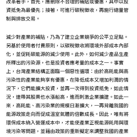
改革著手，首先，應刪除不合理的補貼或優惠，其中以投
資抵免為最優先；接著，可進行碳稅徵收，再施行總量管
制與排放交易。
減少對產業的補貼，乃為了建立企業競爭的公平立足點。
另基於使用者付費原則，以碳稅徵收將環境外部成本內部
化，並促耗碳能源的減少使用。此外，如何減少產品生產
所釋出的污染源，也是投資者應考量的成本之一。事實
上，台灣產業結構正面臨一個惡性循環：由於高耗能與高
污染性的產業能夠享有優惠，在降低成本又增加利潤的情
況下，它們能擴大投資，並再一次得到投資抵免，如此情
況，連帶其股票也水漲船高，進而刺激企業擴建。如此一
來，高耗能、高污染業的規模日漸擴大，一再背離我國的
能源政策走向而促成溫室氣體的倍數成長。因此，唯有將
環保成本納入營運成本中，才能使產業正視能源耗用與環
境污染等問題，並藉由政策的重新擬定來調整我國的產業