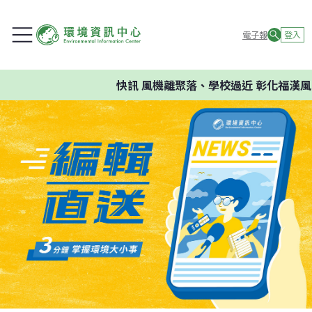
電子報
登入
快訊
風機離聚落、學校過近 彰化福漢風