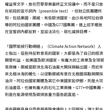
權益等文字，放在巴黎草案最終正文協議中，而不是只放
在前段的宣示詞內（preamble text）。但就公民團體所
知，包括美國、挪威、有些歐洲國家、由沙烏地阿拉伯領
導的阿拉伯國家團體、中國及G77國集團，連上述字眼放
在宣誓詞內都反對，並設法淡化、弱化減排目標。
「國際氣候行動網絡 」（Climate Action Network）人
士指出，這些持反對意見的國家，大都是為了自己的經濟
開發利益 ，如美國及歐洲國家，有龐大的工商業及全球貿
易商機，挪威是歐洲北海石油最大開採與輸出國，而近年
來北極冰海的暖化，以促動挪威有意在北極圈探勘與開採
油井。阿拉伯國家團體及其它中東國家如伊朗，則是大宗
石油產區，也擁有龐大的石化工業商機。G77+中國集團，
則是在能源使用及碳排放量方面急起直追。
具有觀察員身分而參與高階會議的人士回報說，瑞士和古