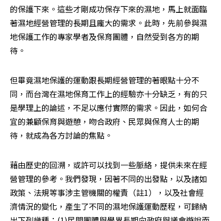
的保護下來。這些才剛成功保存下來的濕地，馬上就面臨
著濕地經營管理的長期且龐大的需求。此時，先前參與濕
地保護工作的專家學者及保育團體，自然受到各方的期
待。
但畢竟濕地保護的運動跟長期經營管理的著眼點十分不
同，而台灣在濕地保育工作上的經驗亦十分缺乏，有的只
是學理上的論述，不足以應付實際的需求。因此，如何合
宜的兼顧保育與遊憩，吻合政府、民眾與保育人士的期
待，就成為各方討論的焦點。 
藉由歷史的回溯，或許可以找到一些脈絡，提供未來在經
營管理的參考。我們發現，因著不同的出發點，以及諸如
政策、法規等事涉主管機關的權責（註1），以及社會經
濟情況的變化，產生了不同的濕地保護運動歷程，可歸納
出下列幾種：(1)民間團體與學界長期向政府與議會遊說而