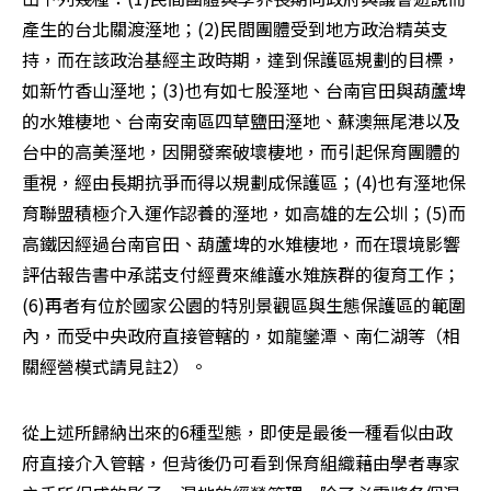
產生的台北關渡溼地；(2)民間團體受到地方政治精英支
持，而在該政治基經主政時期，達到保護區規劃的目標，
如新竹香山溼地；(3)也有如七股溼地、台南官田與葫蘆埤
的水雉棲地、台南安南區四草鹽田溼地、蘇澳無尾港以及
台中的高美溼地，因開發案破壞棲地，而引起保育團體的
重視，經由長期抗爭而得以規劃成保護區；(4)也有溼地保
育聯盟積極介入運作認養的溼地，如高雄的左公圳；(5)而
高鐵因經過台南官田、葫蘆埤的水雉棲地，而在環境影響
評估報告書中承諾支付經費來維護水雉族群的復育工作；
(6)再者有位於國家公園的特別景觀區與生態保護區的範圍
內，而受中央政府直接管轄的，如龍鑾潭、南仁湖等（相
關經營模式請見註2）。
從上述所歸納出來的6種型態，即使是最後一種看似由政
府直接介入管轄，但背後仍可看到保育組織藉由學者專家